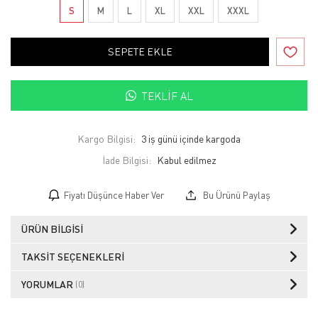
S
M
L
XL
XXL
XXXL
SEPETE EKLE
TEKLIF AL
Kargo Bilgisi:
3 iş günü içinde kargoda
İade Bilgisi:
Fiyatı Düşünce Haber Ver
Bu Ürünü Paylaş
ÜRÜN BILGISI
TAKSIT SEÇENEKLERI
YORUMLAR
(0)