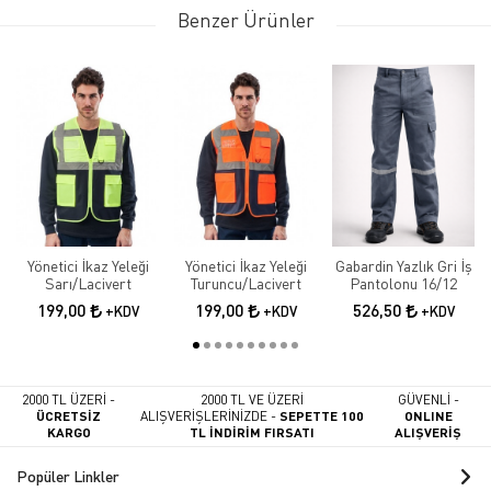
Benzer Ürünler
Yönetici İkaz Yeleği
Yönetici İkaz Yeleği
Gabardin Yazlık Gri İş
Sarı/Lacivert
Turuncu/Lacivert
Pantolonu 16/12
199,00
199,00
526,50
+KDV
+KDV
+KDV
2000 TL ÜZERİ -
2000 TL VE ÜZERİ
GÜVENLİ -
ÜCRETSİZ
ALIŞVERİŞLERİNİZDE -
SEPETTE 100
ONLINE
KARGO
TL İNDİRİM FIRSATI
ALIŞVERİŞ
Popüler Linkler