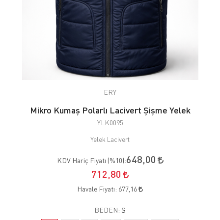
ERY
Mikro Kumaş Polarlı Lacivert Şişme Yelek
YLK0095
Yelek Lacivert
648,00
KDV Hariç Fiyatı (
%10
):
712,80
Havale Fiyatı:
677,16
BEDEN:
S