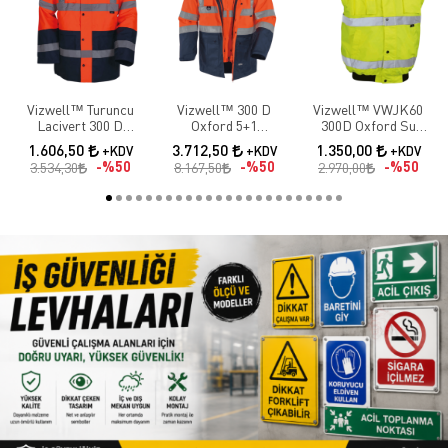
Vizwell™ Turuncu
Vizwell™ 300 D
Vizwell™ VWJK60
Lacivert 300 D
Oxford 5+1
300D Oxford Su
Oxford İki Renkli
Reflektörlü Parka 5
Geçirmez Reflektörlü
1.606,50
3.712,50
1.350,00
+KDV
+KDV
+KDV
Reflektörlü Parka
Farklı Kullanım
Sarı Yüksek
%50
%50
%50
3.534,30
8.167,50
2.970,00
Modeli / Turuncu
Görünürlük Yelek