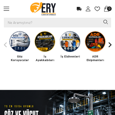
0
Göz
İş
İş Eldivenleri
ADR
Koruyucular
Ayakkabıları
Ekipmanları
K