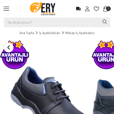
0
Ana Sayfa
İş Ayakkabıları
Mekap İş Ayakkabısı