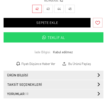
NUMARA:
42
42
43
44
45
SEPETE EKLE
TEKLIF AL
İade Bilgisi:
Fiyatı Düşünce Haber Ver
Bu Ürünü Paylaş
ÜRÜN BILGISI
TAKSIT SEÇENEKLERI
YORUMLAR
(0)