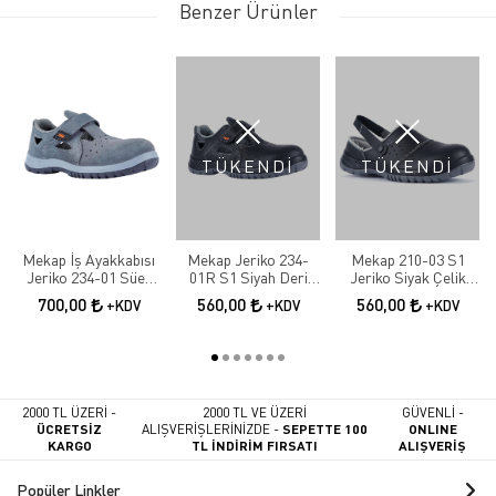
Benzer Ürünler
TÜKENDİ
TÜKENDİ
Mekap İş Ayakkabısı
Mekap Jeriko 234-
Mekap 210-03 S1
Jeriko 234-01 Süet
01R S1 Siyah Deri
Jeriko Siyak Çelik
S1 Çelik Burun
Çelik Burunlu
Burunlu İş Ayakkabısı
700,00
560,00
560,00
+KDV
+KDV
+KDV
Sandalet
2000 TL ÜZERİ -
2000 TL VE ÜZERİ
GÜVENLİ -
ÜCRETSİZ
ALIŞVERİŞLERİNİZDE -
SEPETTE 100
ONLINE
KARGO
TL İNDİRİM FIRSATI
ALIŞVERİŞ
Popüler Linkler