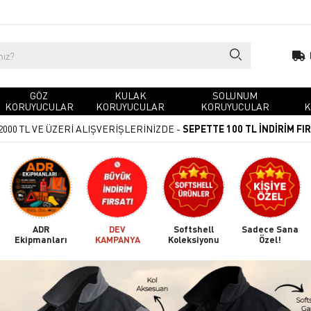
GÖZ
KULAK
SOLUNUM
KORUYUCULAR
KORUYUCULAR
KORUYUCULAR
K
2000 TL VE ÜZERİ ALIŞVERİŞLERİNİZDE -
SEPETTE 100 TL İNDİRİM FI
ADR
DEV
Softshell
Sadece Sana
Ekipmanları
KAMPANYA
Koleksiyonu
Özel!