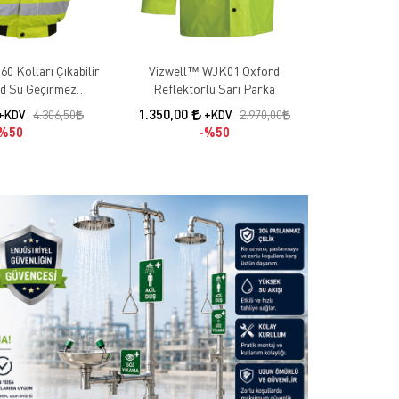
 Kolları Çıkabilir
Vizwell™ WJK01 Oxford
Vizwell™ V
d Su Geçirmez
Reflektörlü Sarı Parka
5+1 Re
ü Sarı Yüksek
1.350,00
3.712,50
4.306,50
2.970,00
+KDV
+KDV
k Pilot Mont
%50
%50