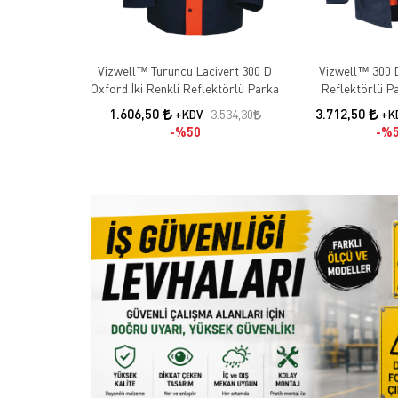
Vizwell™ Turuncu Lacivert 300 D
Vizwell™ 300 D Oxford 5+1
Oxford İki Renkli Reflektörlü Parka
Reflektörlü Pa
Kullanım Mode
1.606,50
3.712,50
3.534,30
+KDV
+K
%50
%5