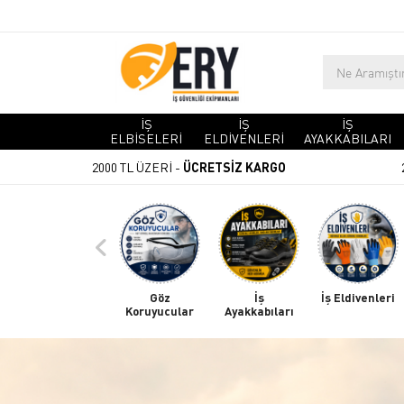
İŞ
İŞ
İŞ
ELBİSELERİ
ELDİVENLERİ
AYAKKABILARI
2000 TL ÜZERİ -
ÜCRETSİZ KARGO
Göz
İş
İş Eldivenleri
Koruyucular
Ayakkabıları