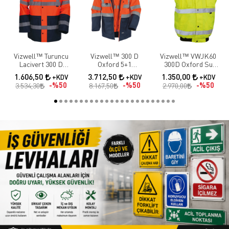
Vizwell™ Turuncu
Vizwell™ 300 D
Vizwell™ VWJK60
Lacivert 300 D
Oxford 5+1
300D Oxford Su
Oxford İki Renkli
Reflektörlü Parka 5
Geçirmez Reflektörlü
1.606,50
3.712,50
1.350,00
+KDV
+KDV
+KDV
Reflektörlü Parka
Farklı Kullanım
Sarı Yüksek
%50
%50
%50
3.534,30
8.167,50
2.970,00
Modeli / Turuncu
Görünürlük Yelek