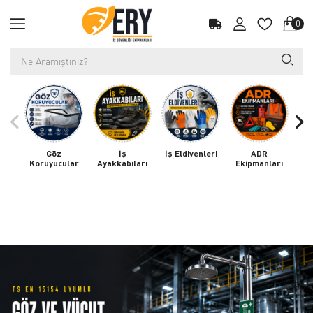
0
Göz
İş
İş Eldivenleri
ADR
Koruyucular
Ayakkabıları
Ekipmanları
K