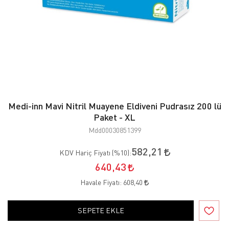
Medi-inn Mavi Nitril Muayene Eldiveni Pudrasız 200 lü
Paket - XL
Mdd00030851399
582,21
KDV Hariç Fiyatı (
%10
):
640,43
Havale Fiyatı:
608,40
SEPETE EKLE