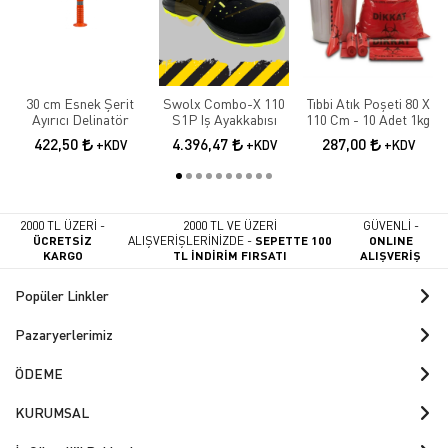
30 cm Esnek Şerit
Swolx Combo-X 110
Tıbbi Atık Poşeti 80 X
Ayırıcı Delinatör
S1P Iş Ayakkabısı
110 Cm - 10 Adet 1kg
422,50
4.396,47
287,00
+KDV
+KDV
+KDV
2000 TL ÜZERİ -
2000 TL VE ÜZERİ
GÜVENLİ -
ÜCRETSİZ
ALIŞVERİŞLERİNİZDE -
SEPETTE 100
ONLINE
KARGO
TL İNDİRİM FIRSATI
ALIŞVERİŞ
Popüler Linkler
Pazaryerlerimiz
ÖDEME
KURUMSAL