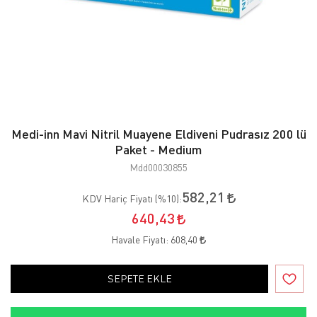
Medi-inn Mavi Nitril Muayene Eldiveni Pudrasız 200 lü
Paket - Medium
Mdd00030855
582,21
KDV Hariç Fiyatı (
%10
):
640,43
Havale Fiyatı:
608,40
SEPETE EKLE