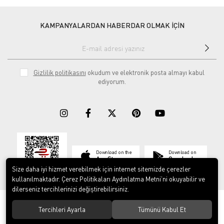
KAMPANYALARDAN HABERDAR OLMAK İÇİN
Gizlilik politikasını
okudum ve elektronik posta almayı kabul
ediyorum.
Download on the
Download on
App Store
Google play
Size daha iyi hizmet verebilmek için internet sitemizde çerezler
kullanılmaktadır. Çerez Politikaları Aydınlatma Metni’ni okuyabilir ve
dilerseniz tercihlerinizi değiştirebilirsiniz.
© 2023
ERY İş Güvenliği Ekipmanları
. Tüm hakları saklıdır.
Tercihleri Ayarla
Tümünü Kabul Et