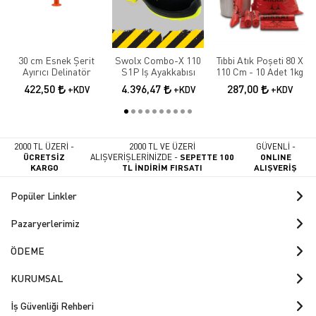
30 cm Esnek Şerit
Swolx Combo-X 110
Tıbbi Atık Poşeti 80 X
Ayırıcı Delinatör
S1P Iş Ayakkabısı
110 Cm - 10 Adet 1kg
422,50
4.396,47
287,00
+KDV
+KDV
+KDV
2000 TL ÜZERİ -
2000 TL VE ÜZERİ
GÜVENLİ -
ÜCRETSİZ
ALIŞVERİŞLERİNİZDE -
SEPETTE 100
ONLINE
KARGO
TL İNDİRİM FIRSATI
ALIŞVERİŞ
Popüler Linkler
Pazaryerlerimiz
ÖDEME
KURUMSAL
İş Güvenliği Rehberi