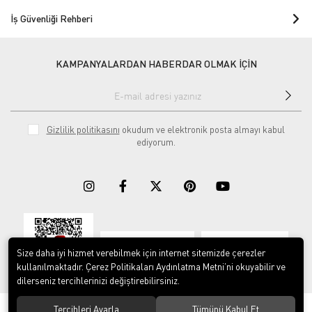
İş Güvenliği Rehberi
KAMPANYALARDAN HABERDAR OLMAK İÇİN
Gizlilik politikasını
okudum ve elektronik posta almayı kabul
ediyorum.
Download on the
Download on
App Store
Google play
Size daha iyi hizmet verebilmek için internet sitemizde çerezler
kullanılmaktadır. Çerez Politikaları Aydınlatma Metni’ni okuyabilir ve
dilerseniz tercihlerinizi değiştirebilirsiniz.
Tercihleri Ayarla
Tümünü Kabul Et
© 2023
ERY İş Güvenliği Ekipmanları
. Tüm hakları saklıdır.