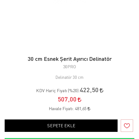
30 cm Esnek Şerit Ayırıcı Delinatör
30PRO
Delinatör 30 cm
422,50
KDV Hariç Fiyatı (
%20
):
507,00
Havale Fiyatı:
481,65
SEPETE EKLE