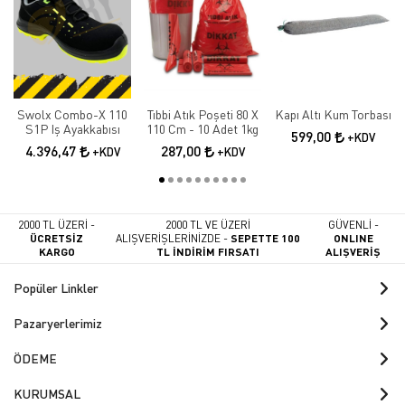
Swolx Combo-X 110
Tıbbi Atık Poşeti 80 X
Kapı Altı Kum Torbası
S1P Iş Ayakkabısı
110 Cm - 10 Adet 1kg
599,00
+KDV
4.396,47
287,00
+KDV
+KDV
2000 TL ÜZERİ -
2000 TL VE ÜZERİ
GÜVENLİ -
ÜCRETSİZ
ALIŞVERİŞLERİNİZDE -
SEPETTE 100
ONLINE
KARGO
TL İNDİRİM FIRSATI
ALIŞVERİŞ
Popüler Linkler
Pazaryerlerimiz
ÖDEME
KURUMSAL