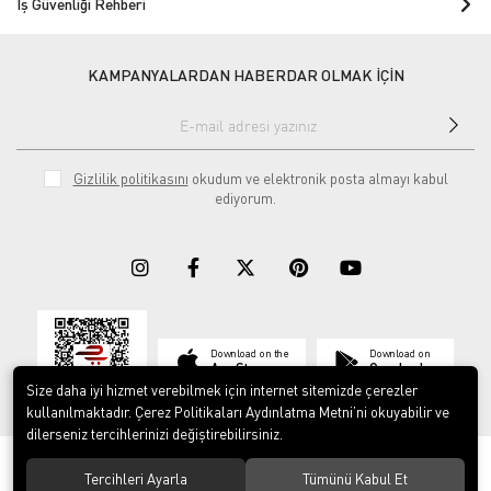
İş Güvenliği Rehberi
KAMPANYALARDAN HABERDAR OLMAK İÇİN
Gizlilik politikasını
okudum ve elektronik posta almayı kabul
ediyorum.
Download on the
Download on
App Store
Google play
Size daha iyi hizmet verebilmek için internet sitemizde çerezler
kullanılmaktadır. Çerez Politikaları Aydınlatma Metni’ni okuyabilir ve
dilerseniz tercihlerinizi değiştirebilirsiniz.
© 2023
ERY İş Güvenliği Ekipmanları
. Tüm hakları saklıdır.
Tercihleri Ayarla
Tümünü Kabul Et