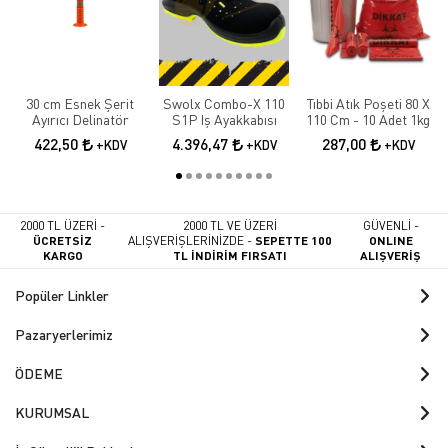
30 cm Esnek Şerit
Swolx Combo-X 110
Tıbbi Atık Poşeti 80 X
Ayırıcı Delinatör
S1P Iş Ayakkabısı
110 Cm - 10 Adet 1kg
422,50
4.396,47
287,00
+KDV
+KDV
+KDV
2000 TL ÜZERİ -
2000 TL VE ÜZERİ
GÜVENLİ -
ÜCRETSİZ
ALIŞVERİŞLERİNİZDE -
SEPETTE 100
ONLINE
KARGO
TL İNDİRİM FIRSATI
ALIŞVERİŞ
Popüler Linkler
Pazaryerlerimiz
ÖDEME
KURUMSAL