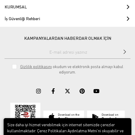
KURUMSAL
İş Güvenliği Rehberi
KAMPANYALARDAN HABERDAR OLMAK İÇİN
Gizlilik politikasını
okudum ve elektronik posta almayı kabul
ediyorum.
Download on the
Download on
App Store
Google play
Size daha iyi hizmet verebilmek için internet sitemizde çerezler
kullanılmaktadır. Çerez Politikaları Aydınlatma Metni’ni okuyabilir ve