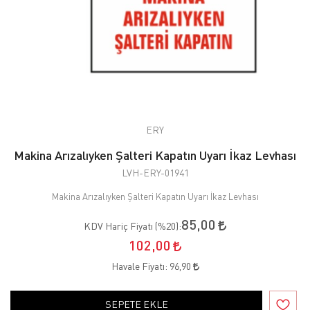
ERY
Makina Arızalıyken Şalteri Kapatın Uyarı İkaz Levhası
LVH-ERY-01941
Makina Arızalıyken Şalteri Kapatın Uyarı İkaz Levhası
85,00
KDV Hariç Fiyatı (
%20
):
102,00
Havale Fiyatı:
96,90
SEPETE EKLE