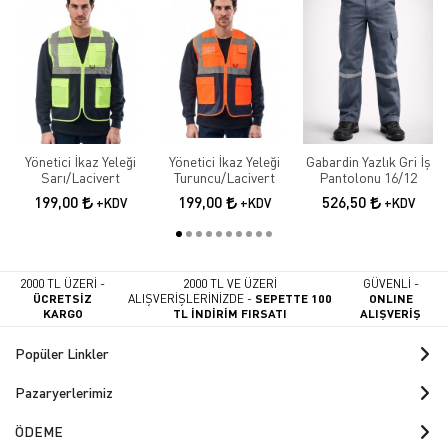
Yönetici İkaz Yeleği
Yönetici İkaz Yeleği
Gabardin Yazlık Gri İş
Sarı/Lacivert
Turuncu/Lacivert
Pantolonu 16/12
199,00
199,00
526,50
+KDV
+KDV
+KDV
2000 TL ÜZERİ -
2000 TL VE ÜZERİ
GÜVENLİ -
ÜCRETSİZ
ALIŞVERİŞLERİNİZDE -
SEPETTE 100
ONLINE
KARGO
TL İNDİRİM FIRSATI
ALIŞVERİŞ
Popüler Linkler
Pazaryerlerimiz
ÖDEME