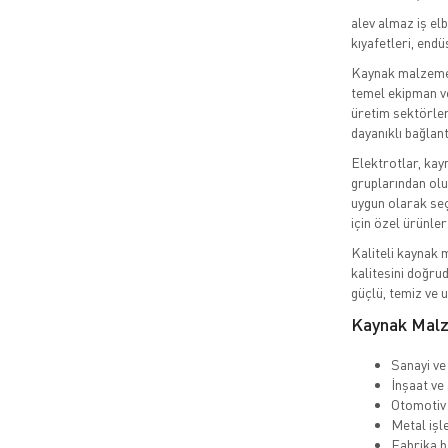
alev almaz iş elbi
kıyafetleri, endü
Kaynak malzemele
temel ekipman ve
üretim sektörler
dayanıklı bağlant
Elektrotlar, kayn
gruplarından olu
uygun olarak seç
için özel ürünle
Kaliteli kaynak m
kalitesini doğru
güçlü, temiz ve u
Kaynak Malz
Sanayi ve 
İnşaat ve 
Otomotiv 
Metal işl
Fabrika b