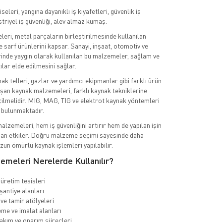
seleri, yangına dayanıklı iş kıyafetleri, güvenlik iş
striyel iş güvenliği, alev almaz kumaş.
ri, metal parçaların birleştirilmesinde kullanılan
 sarf ürünlerini kapsar. Sanayi, inşaat, otomotiv ve
inde yaygın olarak kullanılan bu malzemeler, sağlam ve
ılar elde edilmesini sağlar.
ak telleri, gazlar ve yardımcı ekipmanlar gibi farklı ürün
şan kaynak malzemeleri, farklı kaynak tekniklerine
ilmelidir. MIG, MAG, TIG ve elektrot kaynak yöntemleri
r bulunmaktadır.
alzemeleri, hem iş güvenliğini artırır hem de yapılan işin
dan etkiler. Doğru malzeme seçimi sayesinde daha
zun ömürlü kaynak işlemleri yapılabilir.
emeleri Nerelerde Kullanılır?
üretim tesisleri
şantiye alanları
ve tamir atölyeleri
eme ve imalat alanları
akım ve onarım süreçleri