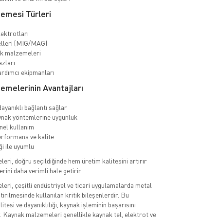
emesi Türleri
ektrotları
elleri (MIG/MAG)
ak malzemeleri
zları
rdımcı ekipmanları
emelerinin Avantajları
dayanıklı bağlantı sağlar
ynak yöntemlerine uygunluk
el kullanım
rformans ve kalite
ği ile uyumlu
ri, doğru seçildiğinde hem üretim kalitesini artırır
rini daha verimli hale getirir.
ri, çeşitli endüstriyel ve ticari uygulamalarda metal
tirilmesinde kullanılan kritik bileşenlerdir. Bu
tesi ve dayanıklılığı, kaynak işleminin başarısını
. Kaynak malzemeleri genellikle kaynak tel, elektrot ve