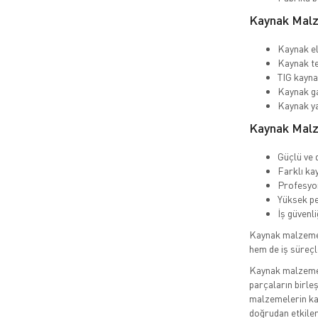
Kaynak Malz
Kaynak el
Kaynak t
TIG kayn
Kaynak ga
Kaynak ya
Kaynak Malz
Güçlü ve 
Farklı ka
Profesyon
Yüksek pe
İş güvenli
Kaynak malzemele
hem de iş süreçle
Kaynak malzemele
parçaların birleş
malzemelerin kali
doğrudan etkiler