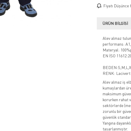
Fiyatı Düşünce 
ÜRÜN BILGISI
Alev almaz tulu
performans: A1
Materyal: 100%p
EN İSO 11612:2
BEDEN:S,M,L,X
RENK: Lacivert
Alev almaz iş elb
kumaşlardan üret
maksimum güvenli
korurken rahat v
sektörlerde (met
zorunlu bir güvenl
güvenlik standart
Yangına dayanıklı
tasarlanmıştır.