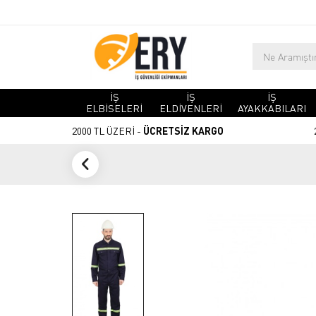
İŞ
İŞ
İŞ
ELBİSELERİ
ELDİVENLERİ
AYAKKABILARI
2000 TL ÜZERİ -
ÜCRETSİZ KARGO