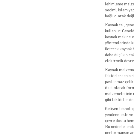
lehimleme malzem
seçimi, işlem ya
bağlı olarak deği
Kaynak tel, gene
kullanılır. Gene
kaynak makineleri
yöntemlerinde kul
ileterek kaynak 
daha düşük sıcakl
elektronik devrel
Kaynak malzemel
faktörlerden bir
paslanmaz çelik 
özel olarak formü
malzemelerinin me
gibi faktörler de
Gelişen teknoloji
yenilenmekte ve 
çevre dostu hem 
Bu nedenle, end
performansın art