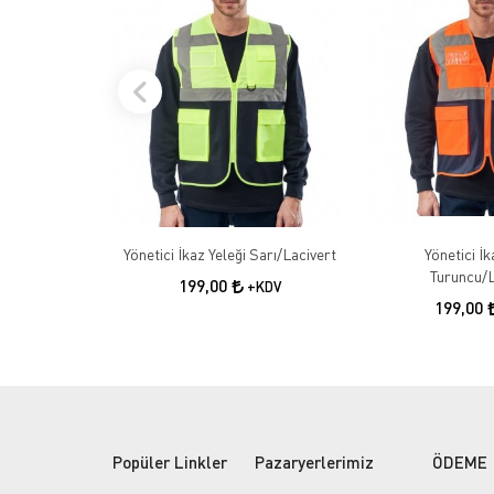
Yönetici İkaz Yeleği Sarı/Lacivert
Yönetici İk
Turuncu/L
199,00
+KDV
199,00
Popüler Linkler
Pazaryerlerimiz
ÖDEME