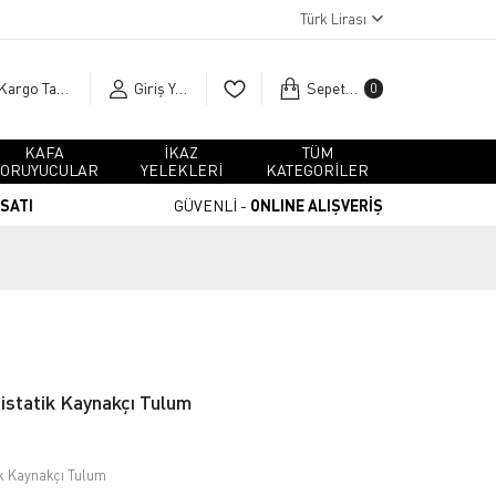
Türk Lirası
Kargo Takip
Giriş Yap
Sepetim
0
KAFA
İKAZ
TÜM
ORUYUCULAR
YELEKLERİ
KATEGORİLER
RSATI
GÜVENLİ -
ONLINE ALIŞVERİŞ
istatik Kaynakçı Tulum
ik Kaynakçı Tulum