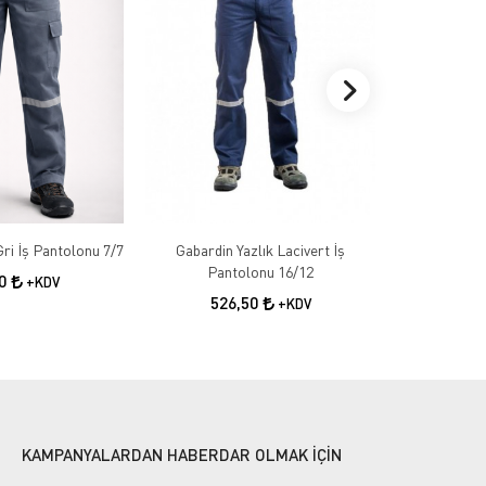
Gabardin Kışlık Gri İş Pantolonu 7/7
Gabardin Yazlık Lacivert İş
Gabardin 
Pantolonu 16/12
50
+KDV
526,50
55
+KDV
KAMPANYALARDAN HABERDAR OLMAK İÇİN