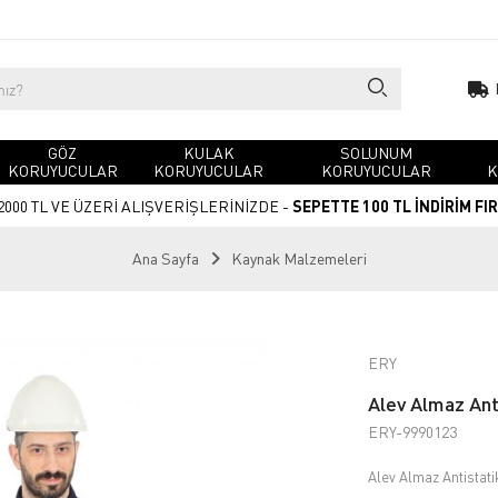
GÖZ
KULAK
SOLUNUM
KORUYUCULAR
KORUYUCULAR
KORUYUCULAR
K
2000 TL VE ÜZERİ ALIŞVERİŞLERİNİZDE -
SEPETTE 100 TL İNDİRİM FI
Ana Sayfa
Kaynak Malzemeleri
ERY
Alev Almaz Ant
ERY-9990123
Alev Almaz Antistat