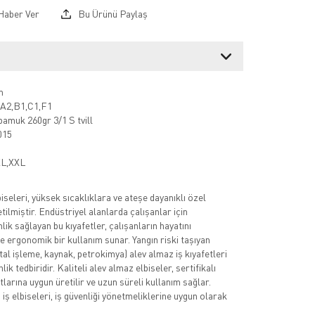
Haber Ver
Bu Ürünü Paylaş
m
,A2,B1,C1,F1
amuk 260gr 3/1 S tvill
015
L,XXL
iseleri, yüksek sıcaklıklara ve ateşe dayanıklı özel
ilmiştir. Endüstriyel alanlarda çalışanlar için
k sağlayan bu kıyafetler, çalışanların hayatını
e ergonomik bir kullanım sunar. Yangın riski taşıyan
al işleme, kaynak, petrokimya) alev almaz iş kıyafetleri
ik tedbiridir. Kaliteli alev almaz elbiseler, sertifikalı
larına uygun üretilir ve uzun süreli kullanım sağlar.
 iş elbiseleri, iş güvenliği yönetmeliklerine uygun olarak