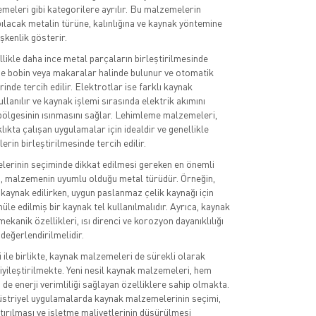
eleri gibi kategorilere ayrılır. Bu malzemelerin
pılacak metalin türüne, kalınlığına ve kaynak yöntemine
şkenlik gösterir.
llikle daha ince metal parçaların birleştirilmesinde
lde bobin veya makaralar halinde bulunur ve otomatik
nde tercih edilir. Elektrotlar ise farklı kaynak
lanılır ve kaynak işlemi sırasında elektrik akımını
bölgesinin ısınmasını sağlar. Lehimleme malzemeleri,
ıkta çalışan uygulamalar için idealdir ve genellikle
erin birleştirilmesinde tercih edilir.
erinin seçiminde dikkat edilmesi gereken en önemli
i, malzemenin uyumlu olduğu metal türüdür. Örneğin,
kaynak edilirken, uygun paslanmaz çelik kaynağı için
le edilmiş bir kaynak tel kullanılmalıdır. Ayrıca, kaynak
kanik özellikleri, ısı direnci ve korozyon dayanıklılığı
 değerlendirilmelidir.
 ile birlikte, kaynak malzemeleri de sürekli olarak
iyileştirilmekte. Yeni nesil kaynak malzemeleri, hem
de enerji verimliliği sağlayan özelliklere sahip olmakta.
üstriyel uygulamalarda kaynak malzemelerinin seçimi,
ırılması ve işletme maliyetlerinin düşürülmesi