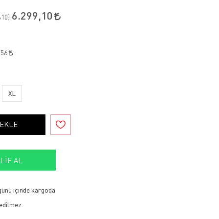
6.299,10
10
):
,56
XL
 EKLE
LIF AL
 günü içinde kargoda