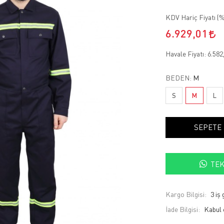
KDV Hariç Fiyatı (
%
6.929,01
Havale Fiyatı:
6.582
BEDEN:
M
S
M
L
SEPETE
TEK
Kargo Bilgisi:
3 iş
İade Bilgisi: