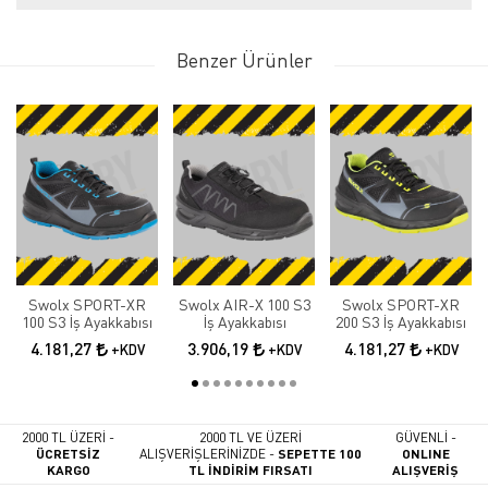
Benzer Ürünler
Swolx SPORT-XR
Swolx AIR-X 100 S3
Swolx SPORT-XR
100 S3 İş Ayakkabısı
İş Ayakkabısı
200 S3 İş Ayakkabısı
4.181,27
3.906,19
4.181,27
+KDV
+KDV
+KDV
2000 TL ÜZERİ -
2000 TL VE ÜZERİ
GÜVENLİ -
ÜCRETSİZ
ALIŞVERİŞLERİNİZDE -
SEPETTE 100
ONLINE
KARGO
TL İNDİRİM FIRSATI
ALIŞVERİŞ