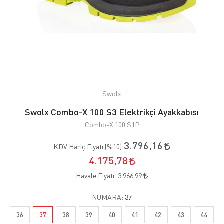
Swolx
Swolx Combo-X 100 S3 Elektrikçi Ayakkabısı
Combo-X 100 S1P
3.796,16
KDV Hariç Fiyatı (
%10
):
4.175,78
Havale Fiyatı:
3.966,99
NUMARA:
37
36
37
38
39
40
41
42
43
44