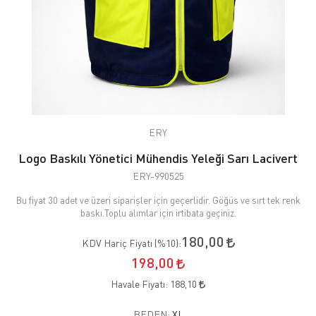
ERY
Logo Baskılı Yönetici Mühendis Yeleği Sarı Lacivert
ERY-990525
Bu fiyat 30 adet ve üzeri siparişler için geçerlidir. Göğüs ve sırt tek renk
baskı.Toplu alımlar için irtibata geçiniz.
180,00
KDV Hariç Fiyatı (
%10
):
198,00
Havale Fiyatı:
188,10
BEDEN:
XL