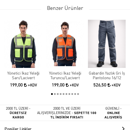
Benzer Ürünler
Yönetici İkaz Yeleği
Yönetici İkaz Yeleği
Gabardin Yazlık Gri İş
Sarı/Lacivert
Turuncu/Lacivert
Pantolonu 16/12
199,00
199,00
526,50
+KDV
+KDV
+KDV
2000 TL ÜZERİ -
2000 TL VE ÜZERİ
GÜVENLİ -
ÜCRETSİZ
ALIŞVERİŞLERİNİZDE -
SEPETTE 100
ONLINE
KARGO
TL İNDİRİM FIRSATI
ALIŞVERİŞ
Popüler Linkler