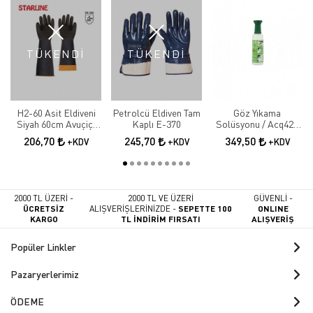
TÜKENDİ
TÜKENDİ
H2-60 Asit Eldiveni
Petrolcü Eldiven Tam
Göz Yıkama
Siyah 60cm Avuçiçi
Kaplı E-370
Solüsyonu / Acq425
Tırtıklı
500 Ml
206,70
245,70
349,50
+KDV
+KDV
+KDV
2000 TL ÜZERİ -
2000 TL VE ÜZERİ
GÜVENLİ -
ÜCRETSİZ
ALIŞVERİŞLERİNİZDE -
SEPETTE 100
ONLINE
KARGO
TL İNDİRİM FIRSATI
ALIŞVERİŞ
Popüler Linkler
Pazaryerlerimiz
ÖDEME