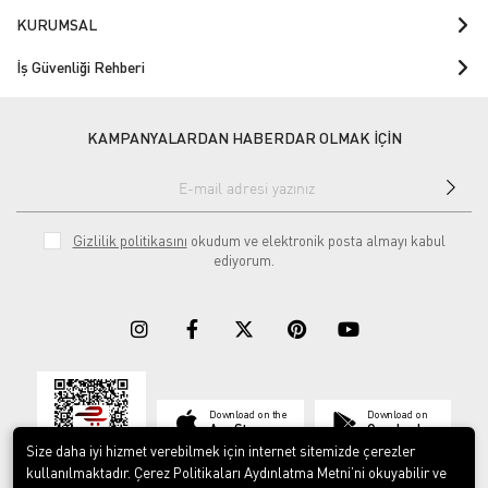
KURUMSAL
İş Güvenliği Rehberi
KAMPANYALARDAN HABERDAR OLMAK İÇİN
Gizlilik politikasını
okudum ve elektronik posta almayı kabul
ediyorum.
Download on the
Download on
App Store
Google play
Size daha iyi hizmet verebilmek için internet sitemizde çerezler
kullanılmaktadır. Çerez Politikaları Aydınlatma Metni’ni okuyabilir ve