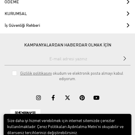
ÖDEME
KURUMSAL
İş Güvenliği Rehberi
KAMPANYALARDAN HABERDAR OLMAK İÇİN
Gizlilik politikasını
okudum ve elektronik posta almayı kabul
ediyorum.
Size daha iyi hizmet verebilmek için internet sitemizde çerezler
Download on the
Download on
App Store
Google play
kullanılmaktadır. Çerez Politikaları Aydınlatma Metni’ni okuyabilir ve
dilerseniz tercihlerinizi değiştirebilirsiniz.