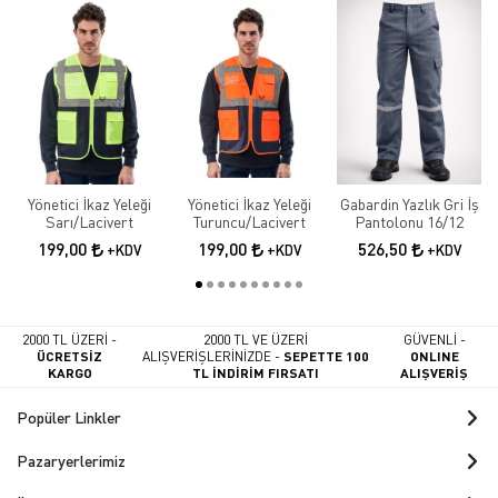
Yönetici İkaz Yeleği
Yönetici İkaz Yeleği
Gabardin Yazlık Gri İş
Sarı/Lacivert
Turuncu/Lacivert
Pantolonu 16/12
199,00
199,00
526,50
+KDV
+KDV
+KDV
2000 TL ÜZERİ -
2000 TL VE ÜZERİ
GÜVENLİ -
ÜCRETSİZ
ALIŞVERİŞLERİNİZDE -
SEPETTE 100
ONLINE
KARGO
TL İNDİRİM FIRSATI
ALIŞVERİŞ
Popüler Linkler
Pazaryerlerimiz