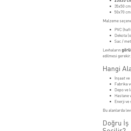
25x35 cm
35x50 cm
50x70 cm
Malzeme seçene
PVC (hafi
Dekota (or
Sac / met
Levhaların
görün
edilmesi gerekir.
Hangi Ala
İnşaat ve 
Fabrika v
Depo ve lo
Hastane v
Enerji ve 
Bu alanlarda levh
Doğru İş 
Seçilir?