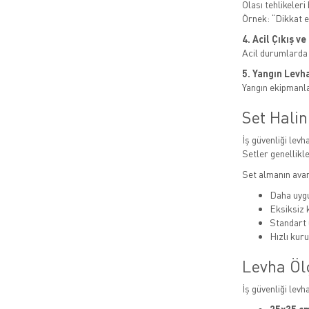
Olası tehlikeleri b
Örnek: “Dikkat el
4. Acil Çıkış v
Acil durumlarda
5. Yangın Levha
Yangın ekipmanlar
Set Hali
İş güvenliği levha
Setler genellikle
Set almanın avan
Daha uygu
Eksiksiz
Standart 
Hızlı kur
Levha Öl
İş güvenliği levh