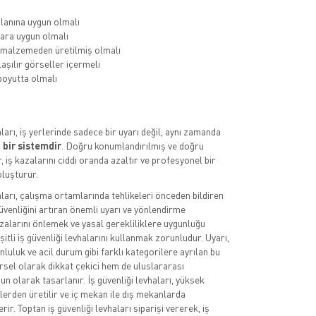
lanına uygun olmalı
ara uygun olmalı
 malzemeden üretilmiş olmalı
aşılır görseller içermeli
oyutta olmalı
aları, iş yerlerinde sadece bir uyarı değil, aynı zamanda
 bir sistemdir
. Doğru konumlandırılmış ve doğru
, iş kazalarını ciddi oranda azaltır ve profesyonel bir
luşturur.
aları, çalışma ortamlarında tehlikeleri önceden bildiren
üvenliğini artıran önemli uyarı ve yönlendirme
azalarını önlemek ve yasal gerekliliklere uygunluğu
itli iş güvenliği levhalarını kullanmak zorunludur. Uyarı,
luluk ve acil durum gibi farklı kategorilere ayrılan bu
rsel olarak dikkat çekici hem de uluslararası
n olarak tasarlanır. İş güvenliği levhaları, yüksek
lerden üretilir ve iç mekan ile dış mekanlarda
rir. Toptan iş güvenliği levhaları siparişi vererek, iş