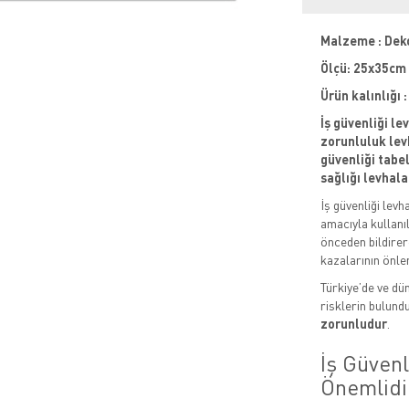
Malzeme : Dek
Ölçü: 25x35cm
Ürün kalınlığı
İş güvenliği le
zorunluluk levh
güvenliği tabela
sağlığı levhala
İş güvenliği levh
amacıyla kullanıl
önceden bildirere
kazalarının önle
Türkiye’de ve dün
risklerin bulund
zorunludur
.
İş Güven
Önemlidi