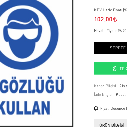
KDV Hariç Fiyatı (
%
102,00
Havale Fiyatı:
96,9
SEPETE
TEK
Kargo Bilgisi:
2 iş
İade Bilgisi:
Fiyatı Düşünce 
ÜRÜN BILGISI