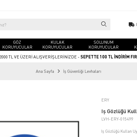
GÖZ
KULAK
SOLUNUM
KORUYUCULAR
KORUYUCULAR
KORUYUCULAR
K
2000 TL VE ÜZERİ ALIŞVERİŞLERİNİZDE -
SEPETTE 100 TL İNDİRİM FI
Ana Sayfa
İş Güvenliği Levhaları
ERY
Iş Gözlüğü Kull
LVH-ERY-015499
Iş Gözlüğü Kullan Uy