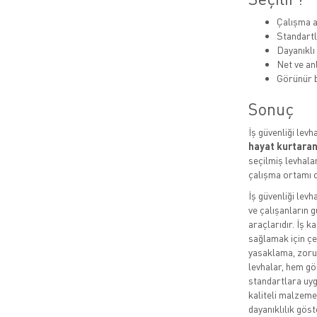
Çalışma a
Standartl
Dayanıklı
Net ve anl
Görünür b
Sonuç
İş güvenliği levh
hayat kurtaran
seçilmiş levhalar
çalışma ortamı o
İş güvenliği levh
ve çalışanların g
araçlarıdır. İş k
sağlamak için çeş
yasaklama, zorun
levhalar, hem gö
standartlara uygu
kaliteli malzeme
dayanıklılık göste