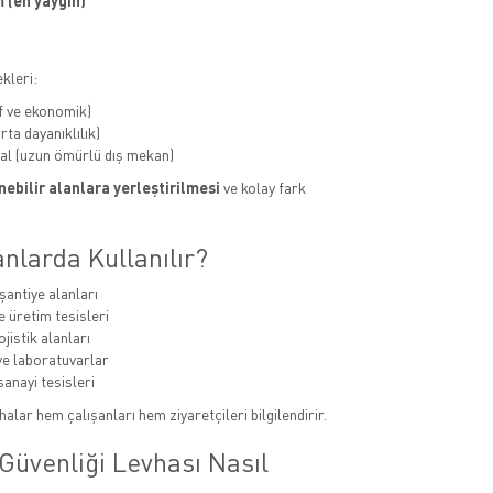
 (en yaygın)
kleri:
f ve ekonomik)
ta dayanıklılık)
al (uzun ömürlü dış mekan)
ebilir alanlara yerleştirilmesi
ve kolay fark
nlarda Kullanılır?
şantiye alanları
e üretim tesisleri
jistik alanları
e laboratuvarlar
sanayi tesisleri
alar hem çalışanları hem ziyaretçileri bilgilendirir.
Güvenliği Levhası Nasıl