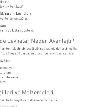
ildirir.
ektrik tehlikesi”
e İlk Yardım Levhaları
 yönlendirme sağlar.
ları
ını ve çıkışları gösterir.
nde Levhalar Neden Avantajlı?
ları tek tek alınabileceği gibi set halinde de tercih edilir.
 10, 20 veya 30 parçadan oluşur ve farklı uyarıları içerir.
tajları:
n maliyet
 kurulum
uyumlu içerik
ulum
çüleri ve Malzemeleri
aları farklı boyut ve malzemelerde üretilir: