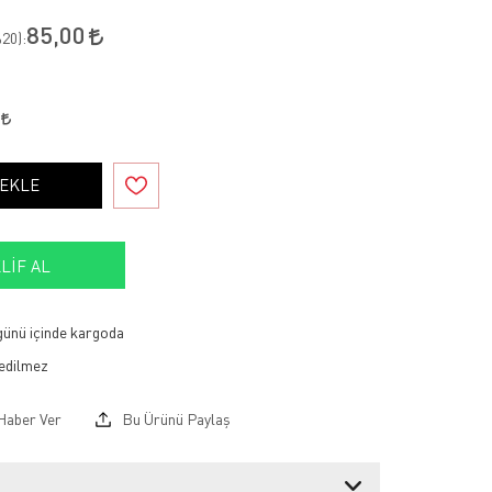
85,00
20
):
0
 EKLE
LIF AL
 günü içinde kargoda
Haber Ver
Bu Ürünü Paylaş