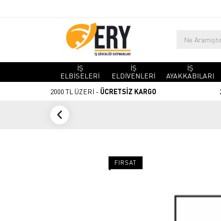
İŞ
İŞ
İŞ
ELBİSELERİ
ELDİVENLERİ
AYAKKABILARI
2000 TL ÜZERİ -
ÜCRETSİZ KARGO
FIRSAT