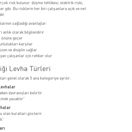
rçok risk bulunur: düşme tehlikesi, elektrik riski,
er gibi. Bu risklerin her biri çalışanlara açık ve net
dir.
alarının sağladığı avantajlar:
ı anlık olarak bilgilendirir
n önüne geçer
unlulukları karşılar
zen ve disiplin sağlar
yan çalışanlar için rehber olur
iği Levha Türleri
aları genel olarak 5 ana kategoriye ayrılır:
Levhalar
ken davranışları belirtir.
çmek yasaktır”
vhalar
u olan kuralları gösterir.
ak”
arı