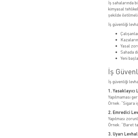
İş sahalarında bi
kimyasal tehlikel
şekilde iletilmeli
İş güvenliği levh
Çalışanlar
Kazaları
Yasal zor
Sahada dü
Yeni başla
İş Güvenl
İş güvenliği levh
1. Yasaklayıcı 
Yapılmaması gere
Örnek: “Sigara i
2. Emredici Le
Yapılması zorunl
Örnek: “Baret t
3. Uyarı Levhal