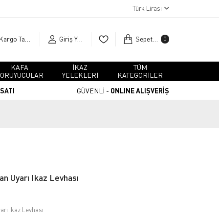
Türk Lirası
Kargo Takip
Giriş Yap
Sepetim
0
KAFA
İKAZ
TÜM
ORUYUCULAR
YELEKLERİ
KATEGORİLER
RSATI
GÜVENLİ -
ONLINE ALIŞVERİŞ
an Uyarı Ikaz Levhası
arı Ikaz Levhası