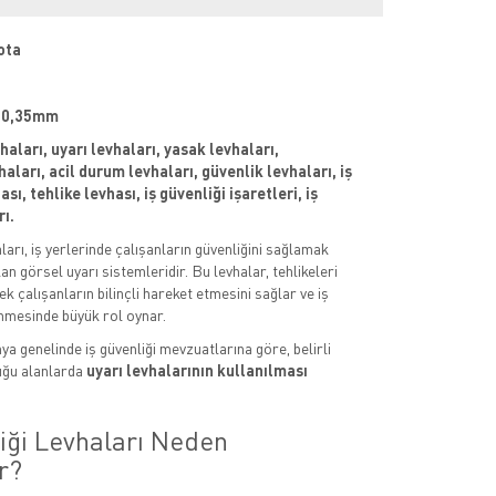
ota
 : 0,35mm
vhaları, uyarı levhaları, yasak levhaları,
aları, acil durum levhaları, güvenlik levhaları, iş
sı, tehlike levhası, iş güvenliği işaretleri, iş
rı.
aları, iş yerlerinde çalışanların güvenliğini sağlamak
an görsel uyarı sistemleridir. Bu levhalar, tehlikeleri
k çalışanların bilinçli hareket etmesini sağlar ve iş
nmesinde büyük rol oynar.
ya genelinde iş güvenliği mevzuatlarına göre, belirli
uğu alanlarda
uyarı levhalarının kullanılması
liği Levhaları Neden
r?