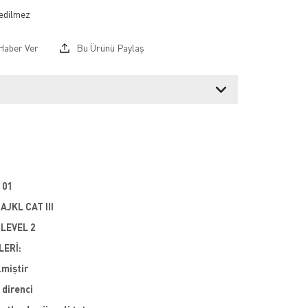
Haber Ver
Bu Ürünü Paylaş
101
AJKL CAT III
 LEVEL 2
LERİ:
lmiştir
direnci