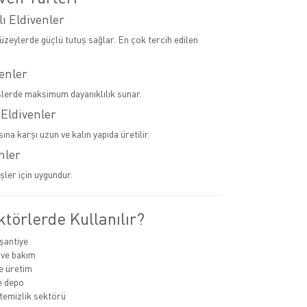
lı Eldivenler
yüzeylerde güçlü tutuş sağlar. En çok tercih edilen
venler
şlerde maksimum dayanıklılık sunar.
 Eldivenler
sına karşı uzun ve kalın yapıda üretilir.
nler
şler için uygundur.
törlerde Kullanılır?
 şantiye
 ve bakım
e üretim
ve depo
temizlik sektörü