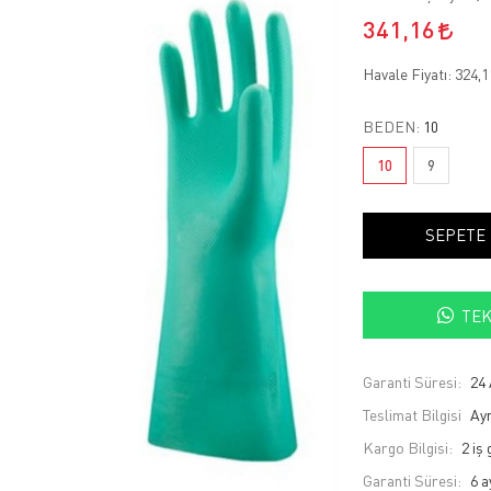
341,16
Havale Fiyatı:
324,
BEDEN:
10
10
9
SEPETE
TEK
Garanti Süresi:
24 
Teslimat Bilgisi
Ayn
Kargo Bilgisi:
2 iş
Garanti Süresi:
6 a