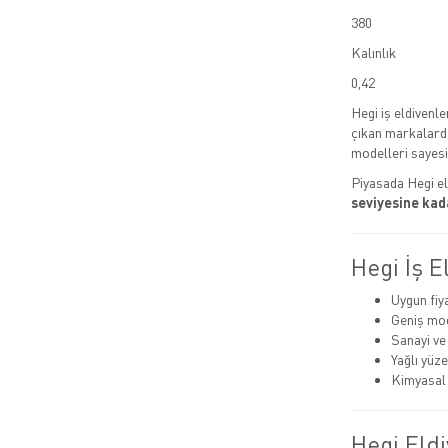
380
Kalınlık
0,42
Hegi iş eldivenle
çıkan markalardan
modelleri sayesi
Piyasada Hegi el
seviyesine kad
Hegi İş E
Uygun fiy
Geniş mode
Sanayi ve
Yağlı yüz
Kimyasal 
Hegi Eldi