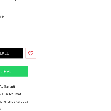
11
 EKLE
LIF AL
Ay Garanti
ı Gün Teslimat
 günü içinde kargoda
y