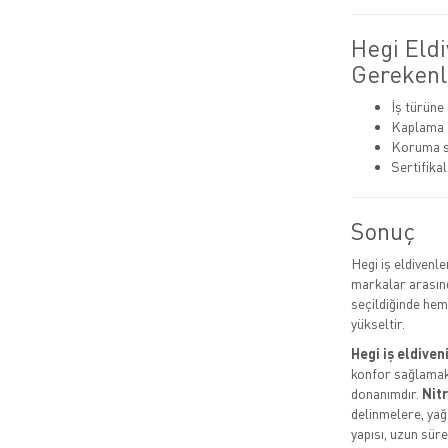
Hegi Eld
Gerekenl
İş türüne
Kaplama tü
Koruma se
Sertifikal
Sonuç
Hegi iş eldivenl
markalar arasınd
seçildiğinde hem 
yükseltir.
Hegi iş eldiven
konfor sağlamak i
donanımdır.
Nit
delinmelere, yağ
yapısı, uzun süre