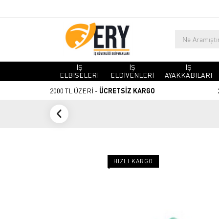
İŞ
İŞ
İŞ
ELBİSELERİ
ELDİVENLERİ
AYAKKABILARI
2000 TL ÜZERİ -
ÜCRETSİZ KARGO
HIZLI KARGO