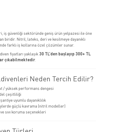
ri, iş güvenliği sektöründe geniş ürün yelpazesi ile öne
 biridir. Nitril, lateks, deri ve kesilmeye dayanıklı
nde farklı iş kollarına özel çözümler sunar.
diven fiyatları yaklaşık
30 TL’den başlayıp 300+ TL
ar çıkabilmektedir
.
ldivenleri Neden Tercih Edilir?
at / yüksek performans dengesi
l çeşitliliği
 şantiye uyumlu dayanıklılık
eylerde güçlü kavrama (nitril modeller)
ve sıvı koruma seçenekleri
ven Türleri