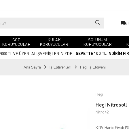
GÖZ
KULAK
SOLUNUM
KORUYUCULAR
KORUYUCULAR
KORUYUCULAR
K
2000 TL VE ÜZERİ ALIŞVERİŞLERİNİZDE -
SEPETTE 100 TL İNDİRİM FI
Ana Sayfa
İş Eldivenleri
Hegi İş Eldiveni
Hegi
Hegi Nitrosoll
Nitro42
KDV Hariç Fiyatı (
%