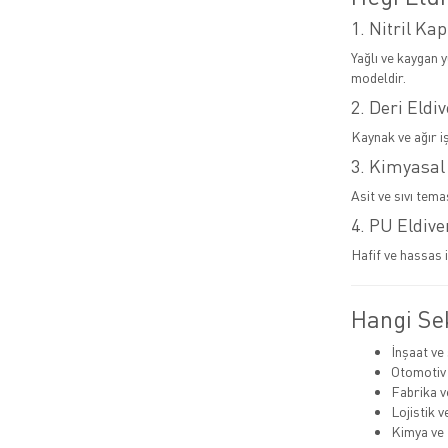
1. Nitril Kap
Yağlı ve kaygan 
modeldir.
2. Deri Eldi
Kaynak ve ağır i
3. Kimyasal
Asit ve sıvı tema
4. PU Eldive
Hafif ve hassas i
Hangi Sek
İnşaat ve
Otomotiv
Fabrika v
Lojistik 
Kimya ve 