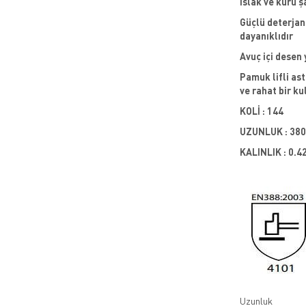
Islak ve kuru ş
Güçlü deterjan,
dayanıklıdır
Avuç içi desen 
Pamuk lifli ast
ve rahat bir ku
KOLİ : 144
UZUNLUK : 380
KALINLIK : 0.4
Uzunluk