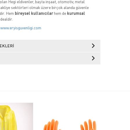
olan Hegi eldivenler, başta inşaat, otomotiv, metal
e nakliye sektörleri olmak üzere birçok alanda güvenle
edir. Hem
bireysel kullanıcılar
hem de
kurumsal
idealdir.
:
www.eryisguvenligi.com
EKLERI