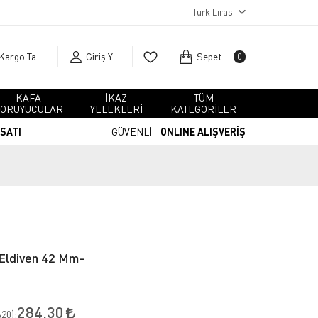
Türk Lirası
Kargo Takip
Giriş Yap
Sepetim
0
KAFA
İKAZ
TÜM
ORUYUCULAR
YELEKLERİ
KATEGORİLER
RSATI
GÜVENLİ -
ONLINE ALIŞVERİŞ
 Eldiven 42 Mm-
284,30
20
):