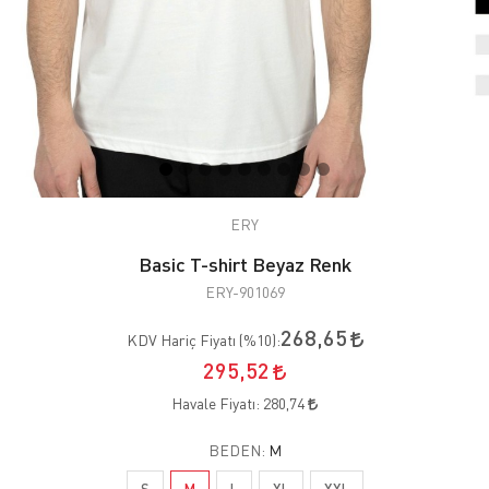
ERY
Basic T-shirt Beyaz Renk
ERY-901069
268,65
KDV Hariç Fiyatı (
%10
):
295,52
Havale Fiyatı:
280,74
BEDEN:
M
S
M
L
XL
XXL