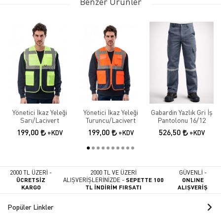
Benzer Ürünler
Yönetici İkaz Yeleği
Yönetici İkaz Yeleği
Gabardin Yazlık Gri İş
Sarı/Lacivert
Turuncu/Lacivert
Pantolonu 16/12
199,00
199,00
526,50
+KDV
+KDV
+KDV
2000 TL ÜZERİ -
2000 TL VE ÜZERİ
GÜVENLİ -
ÜCRETSİZ
ALIŞVERİŞLERİNİZDE -
SEPETTE 100
ONLINE
KARGO
TL İNDİRİM FIRSATI
ALIŞVERİŞ
Popüler Linkler