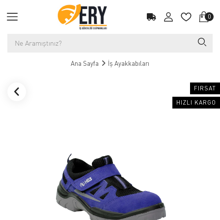
0
Ana Sayfa
İş Ayakkabıları
FIRSAT
HIZLI KARGO