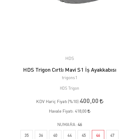
HDS
HDS Trigon Cırtlı Mavi S1 İş Ayakkabısı
trigons1
HDS Trigon
400,00
KDV Hariç Fiyatı (
%10
):
Havale Fiyatı:
418,00
NUMARA:
46
35
36
40
44
45
46
47