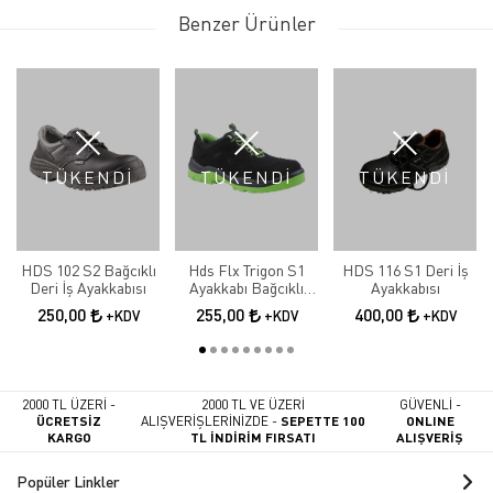
Benzer Ürünler
TÜKENDİ
TÜKENDİ
TÜKENDİ
HDS 102 S2 Bağcıklı
Hds Flx Trigon S1
HDS 116 S1 Deri İş
Deri İş Ayakkabısı
Ayakkabı Bağcıklı
Ayakkabısı
Yeşil İş Ayakkabısı
250,00
255,00
400,00
+KDV
+KDV
+KDV
2000 TL ÜZERİ -
2000 TL VE ÜZERİ
GÜVENLİ -
ÜCRETSİZ
ALIŞVERİŞLERİNİZDE -
SEPETTE 100
ONLINE
KARGO
TL İNDİRİM FIRSATI
ALIŞVERİŞ
Popüler Linkler