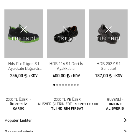
TÜKENDİ
TÜKENDİ
TÜKENDİ
Hds Flx Trigon S1
HDS 116 S1 Deri İş
HDS 202 Y S1
Ayakkabı Bağcıklı
Ayakkabısı
Sandalet
Yeşil İş Ayakkabısı
255,00
400,00
187,00
+KDV
+KDV
+KDV
2000 TL ÜZERİ -
2000 TL VE ÜZERİ
GÜVENLİ -
ÜCRETSİZ
ALIŞVERİŞLERİNİZDE -
SEPETTE 100
ONLINE
KARGO
TL İNDİRİM FIRSATI
ALIŞVERİŞ
Popüler Linkler
Pazaryerlerimiz