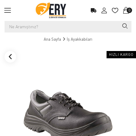
0
Ana Sayfa
İş Ayakkabıları
HIZLI KARGO