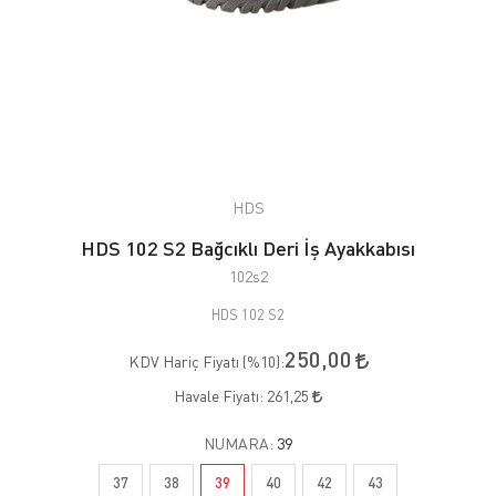
HDS
HDS 102 S2 Bağcıklı Deri İş Ayakkabısı
102s2
HDS 102 S2
250,00
KDV Hariç Fiyatı (
%10
):
Havale Fiyatı:
261,25
NUMARA:
39
37
38
39
40
42
43