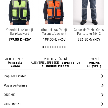
Yönetici İkaz Yeleği
Yönetici İkaz Yeleği
Gabardin Yazlık Gri İş
Sarı/Lacivert
Turuncu/Lacivert
Pantolonu 16/12
199,00
199,00
526,50
+KDV
+KDV
+KDV
2000 TL ÜZERİ -
2000 TL VE ÜZERİ
GÜVENLİ -
ÜCRETSİZ
ALIŞVERİŞLERİNİZDE -
SEPETTE 100
ONLINE
KARGO
TL İNDİRİM FIRSATI
ALIŞVERİŞ
Popüler Linkler
Pazaryerlerimiz
ÖDEME
KURUMSAL