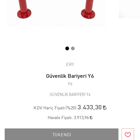
ERY
Güvenlik Bariyeri Y6
Y6
GÜVENLİK BARİYERİ Y6
3.433,30
KDV Hariç Fiyatı (
%20
):
Havale Fiyatı:
3.913,96
TÜKENDİ