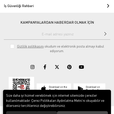
İş Güvenliği Rehberi
KAMPANYALARDAN HABERDAR OLMAK İÇİN
Gizlilik politikasını
okudum ve elektronik posta almayı kabul
ediyorum.
Download on the
Download on
App Store
Google play
Size daha iyi hizmet verebilmek için internet sitemizde çerezler
kullanılmaktadır. Çerez Politikaları Aydınlatma Metni’ni okuyabilir ve
dilerseniz tercihlerinizi değiştirebilirsiniz.
© 2023
ERY İş Güvenliği Ekipmanları
. Tüm hakları saklıdır.