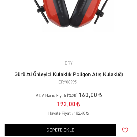
ERY
Gürültü Önleyici Kulaklık Poligon Atış Kulaklığı
ERY089951
160,00
KDV Hariç Fiyatı (
%20
):
192,00
Havale Fiyatı:
182,40
SEPETE EKLE