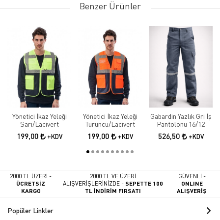
Benzer Ürünler
Yönetici İkaz Yeleği
Yönetici İkaz Yeleği
Gabardin Yazlık Gri İş
Sarı/Lacivert
Turuncu/Lacivert
Pantolonu 16/12
199,00
199,00
526,50
+KDV
+KDV
+KDV
2000 TL ÜZERİ -
2000 TL VE ÜZERİ
GÜVENLİ -
ÜCRETSİZ
ALIŞVERİŞLERİNİZDE -
SEPETTE 100
ONLINE
KARGO
TL İNDİRİM FIRSATI
ALIŞVERİŞ
Popüler Linkler