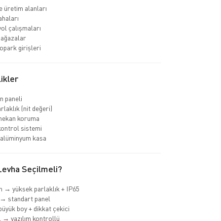
e üretim alanları
ahaları
yol çalışmaları
ağazalar
opark girişleri
ikler
n paneli
laklık (nit değeri)
 mekan koruma
ontrol sistemi
 alüminyum kasa
evha Seçilmeli?
 → yüksek parlaklık + IP65
→ standart panel
büyük boy + dikkat çekici
→ yazılım kontrollü