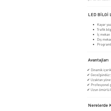
LED BİLGİ 
Kayar yaz
Trafik bil
İç mekan 
Dış mekan
Programl
Avantajları
✔ Dinamik içeri
✔ Gece/gündüz 
✔ Uzaktan yöne
✔ Profesyonel 
✔ Uzun ömürlü 
Nerelerde Ku