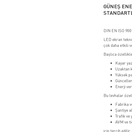
GÜNEŞ ENE
STANDART
DIN EN ISO 9001
LED ekran teknolo
çok daha etkili v
Başlıca özellikle
Kayar yazı
Uzaktan k
Yüksek pa
Güncelleme
Enerji ve
Bu levhalar özel
Fabrika v
Şantiye a
Trafik ve 
AVM ve ti
için tercih edilir.