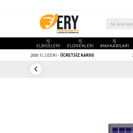
İŞ
İŞ
İŞ
ELBİSELERİ
ELDİVENLERİ
AYAKKABILARI
2000 TL ÜZERİ -
ÜCRETSİZ KARGO