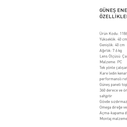
GÜNEŞ ENE
ÖZELLİKLE
Ürün Kodu: 1186
Yükseklik: 40 c
Genişlik: 40 cm
Ağırlık: 7.6 kg
Lens Ölçüsü: Ç
Malzeme: PC
Tek yönle çalışa
Kare ledin kenar
performanslı ref
Güneş paneli top
360 derece ve ön
sahjptir
Gövde sızdırmazl
Omega direğe ve 
Açma-kapama d
Montaj malzemel