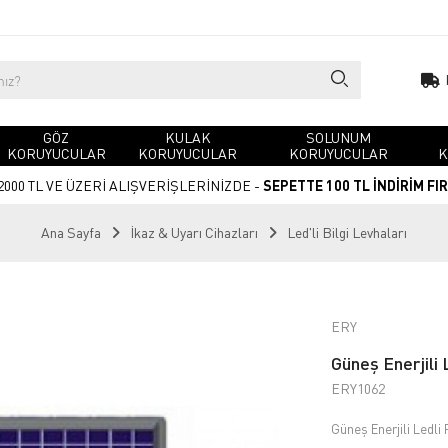
GÖZ
KULAK
SOLUNUM
KORUYUCULAR
KORUYUCULAR
KORUYUCULAR
K
2000 TL VE ÜZERİ ALIŞVERİŞLERİNİZDE -
SEPETTE 100 TL İNDİRİM FI
Ana Sayfa
İkaz & Uyarı Cihazları
Led'li Bilgi Levhaları
ERY
Güneş Enerjili 
ERY1062
Güneş Enerjili Ledli 