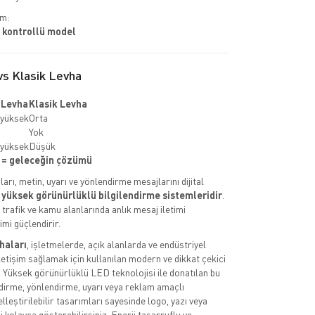
im:
 kontrollü model
s Klasik Levha
 Levha
Klasik Levha
yüksek
Orta
Yok
yüksek
Düşük
 = geleceğin çözümü
aları, metin, uyarı ve yönlendirme mesajlarını dijital
n
yüksek görünürlüklü bilgilendirme sistemleridir
.
 trafik ve kamu alanlarında anlık mesaj iletimi
imi güçlendirir.
vhaları
, işletmelerde, açık alanlarda ve endüstriyel
iletişim sağlamak için kullanılan modern ve dikkat çekici
 Yüksek görünürlüklü LED teknolojisi ile donatılan bu
endirme, yönlendirme, uyarı veya reklam amaçlı
zelleştirilebilir tasarımları sayesinde logo, yazı veya
ni kolayca gösterebilirsiniz. Enerji tasarruflu ve