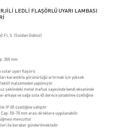
RJİLİ LEDLİ FLAŞÖRLÜ UYARI LAMBASI
Rİ
0 FL S (Soldan Gidiniz)
m
ap: 300 mm
n solar uyarı flaşörü
ları karanlıkta görünürlüğü artırmak için yüksek
lektif malzemeden yapılmıştır
uz şeklindeki metal mafsal sayesinde kendi ekseninde
e-arkaya ve sağa sola 45 derece yatabilme özelliğine
ık IP 65 özelliğine sahiptir
Çap: 50-70 mm arası direklere uygulanabilir.
üğmesi mevcuttur
eri ile beraber gönderilmektedir.