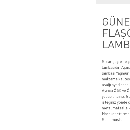
GÜNEŞ
FLAŞ
LAMB
Solar güçle ile ç
lambasıdır. Açm
lambası Yağmur 
malzeme kalitesi
aşağı ayarlanabil
Ayrıca Ǿ 50 ve 
yapabilirsiniz. G
isteğiniz yönde 
metal mafsalla 
Hareket ettirme k
Sunulmuştur.