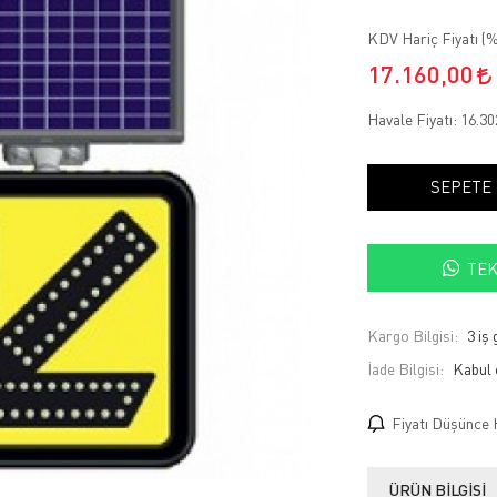
KDV Hariç Fiyatı (
%
17.160,00
Havale Fiyatı:
16.30
SEPETE
TEK
Kargo Bilgisi:
3 iş
İade Bilgisi:
Fiyatı Düşünce 
ÜRÜN BILGISI