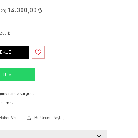
14.300,00
20
):
2,00
 EKLE
LIF AL
 günü içinde kargoda
Haber Ver
Bu Ürünü Paylaş