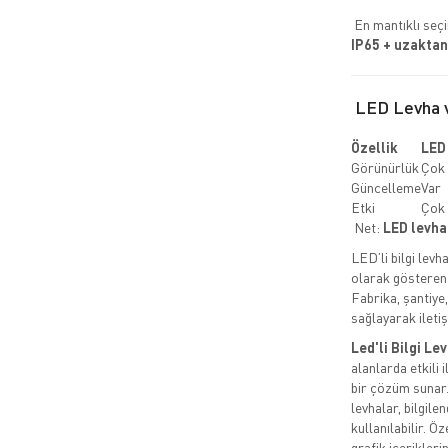
En mantıklı seç
IP65 + uzaktan
LED Levha v
Özellik
LED
Görünürlük
Çok 
Güncelleme
Var
Etki
Çok 
Net:
LED levha
LED’li bilgi levh
olarak göstere
Fabrika, şantiye,
sağlayarak iletiş
Led'li Bilgi Le
alanlarda etkili 
bir çözüm sunar.
levhalar, bilgil
kullanılabilir. Ö
grafik içerikleri