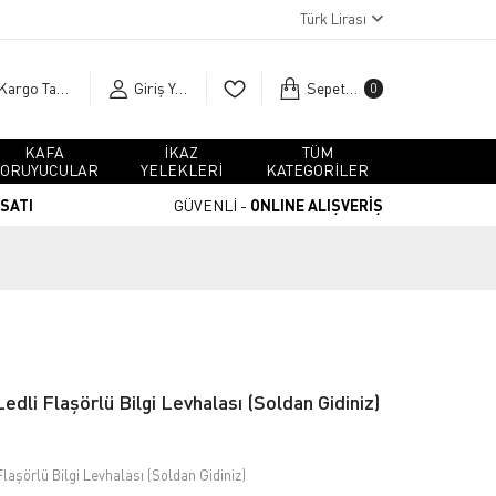
Türk Lirası
Kargo Takip
Giriş Yap
Sepetim
0
KAFA
İKAZ
TÜM
ORUYUCULAR
YELEKLERİ
KATEGORİLER
RSATI
GÜVENLİ -
ONLINE ALIŞVERİŞ
Ledli Flaşörlü Bilgi Levhalası (Soldan Gidiniz)
Flaşörlü Bilgi Levhalası (Soldan Gidiniz)