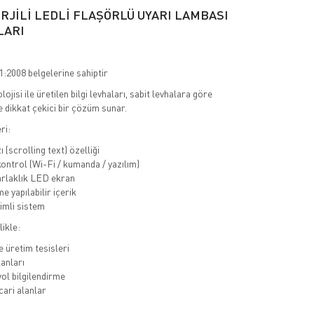
RJİLİ LEDLİ FLAŞÖRLÜ UYARI LAMBASI
LARI
:2008 belgelerine sahiptir
jisi ile üretilen bilgi levhaları, sabit levhalara göre
e dikkat çekici bir çözüm sunar.
ri:
 (scrolling text) özelliği
ontrol (Wi-Fi / kumanda / yazılım)
rlaklık LED ekran
 yapılabilir içerik
rimli sistem
likle:
e üretim tesisleri
lanları
yol bilgilendirme
cari alanlar