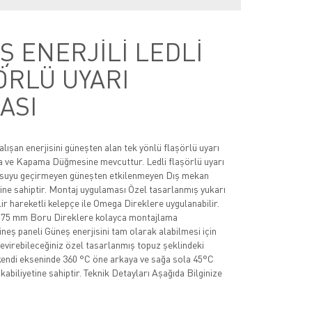
 ENERJİLİ LEDLİ
ÖRLÜ UYARI
ASI
alışan enerjisini güneşten alan tek yönlü flaşörlü uyarı
a ve Kapama Düğmesine mevcuttur. Ledli flaşörlü uyarı
suyu geçirmeyen güneşten etkilenmeyen Dış mekan
ne sahiptir. Montaj uygulaması Özel tasarlanmış yukarı
ir hareketli kelepçe ile Omega Direklere uygulanabilir.
Ǿ 75 mm Boru Direklere kolayca montajlama
üneş paneli Güneş enerjisini tam olarak alabilmesi için
çevirebileceğiniz özel tasarlanmış topuz şeklindeki
kendi ekseninde 360 °C öne arkaya ve sağa sola 45°C
abiliyetine sahiptir. Teknik Detayları Aşağıda Bilginize