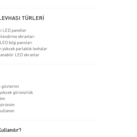
LEVHASI TÜRLERİ
ı LED paneller
gilendirme ekranları
LED bilgi panoları
 yüksek parlaklık levhalar
anabilir LED ekranlar
k gösterimi
yüksek görünürlük
tim
görünüm
kullanım
llanılır?