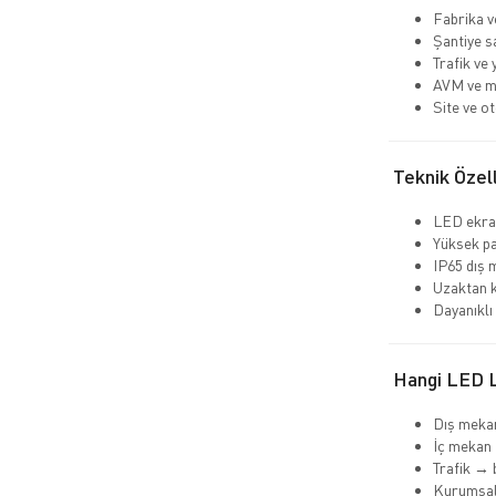
Fabrika v
Şantiye s
Trafik ve 
AVM ve m
Site ve ot
Teknik Özell
LED ekra
Yüksek par
IP65 dış
Uzaktan k
Dayanıklı
Hangi LED L
Dış mekan
İç mekan 
Trafik → 
Kurumsal 