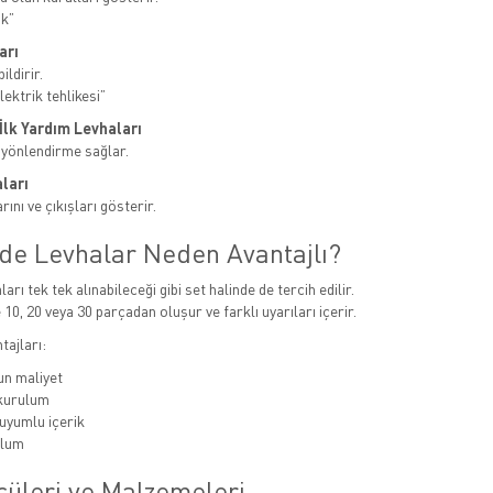
ak”
arı
ildirir.
ektrik tehlikesi”
e İlk Yardım Levhaları
 yönlendirme sağlar.
ları
ını ve çıkışları gösterir.
nde Levhalar Neden Avantajlı?
ları tek tek alınabileceği gibi set halinde de tercih edilir.
 10, 20 veya 30 parçadan oluşur ve farklı uyarıları içerir.
tajları:
n maliyet
 kurulum
uyumlu içerik
ulum
çüleri ve Malzemeleri