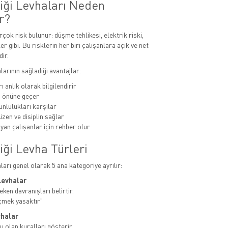
liği Levhaları Neden
r?
rçok risk bulunur: düşme tehlikesi, elektrik riski,
er gibi. Bu risklerin her biri çalışanlara açık ve net
dir.
alarının sağladığı avantajlar:
ı anlık olarak bilgilendirir
n önüne geçer
unlulukları karşılar
zen ve disiplin sağlar
yan çalışanlar için rehber olur
iği Levha Türleri
aları genel olarak 5 ana kategoriye ayrılır:
Levhalar
ken davranışları belirtir.
çmek yasaktır”
vhalar
u olan kuralları gösterir.