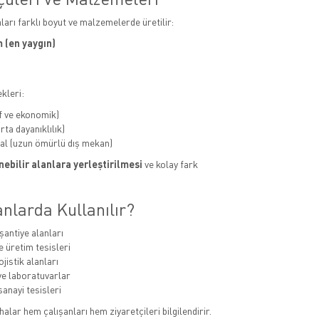
aları farklı boyut ve malzemelerde üretilir:
 (en yaygın)
kleri:
f ve ekonomik)
ta dayanıklılık)
al (uzun ömürlü dış mekan)
ebilir alanlara yerleştirilmesi
ve kolay fark
nlarda Kullanılır?
şantiye alanları
e üretim tesisleri
jistik alanları
e laboratuvarlar
sanayi tesisleri
alar hem çalışanları hem ziyaretçileri bilgilendirir.