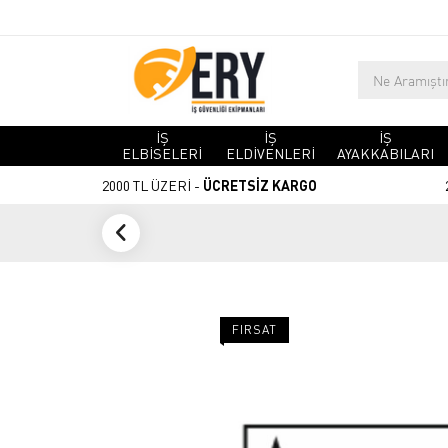
İŞ
İŞ
İŞ
ELBİSELERİ
ELDİVENLERİ
AYAKKABILARI
2000 TL ÜZERİ -
ÜCRETSİZ KARGO
FIRSAT