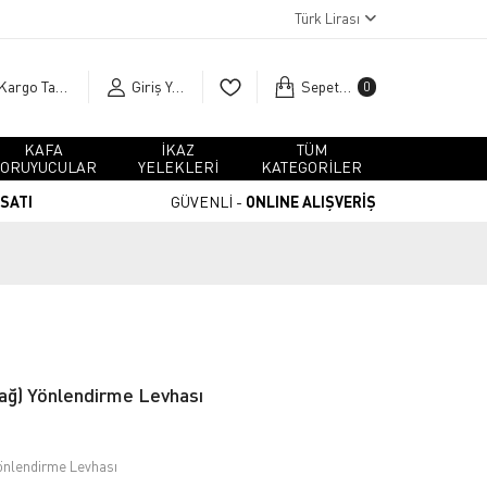
Türk Lirası
Kargo Takip
Giriş Yap
Sepetim
0
KAFA
İKAZ
TÜM
ORUYUCULAR
YELEKLERİ
KATEGORİLER
RSATI
GÜVENLİ -
ONLINE ALIŞVERİŞ
Sağ) Yönlendirme Levhası
Yönlendirme Levhası