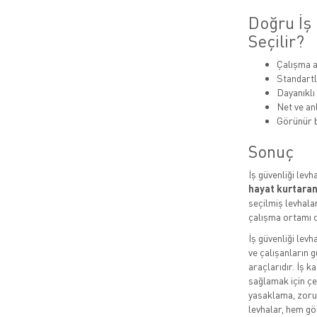
Doğru İş 
Seçilir?
Çalışma a
Standartl
Dayanıklı
Net ve anl
Görünür b
Sonuç
İş güvenliği levh
hayat kurtaran
seçilmiş levhalar
çalışma ortamı o
İş güvenliği levh
ve çalışanların g
araçlarıdır. İş k
sağlamak için çeş
yasaklama, zorun
levhalar, hem gö