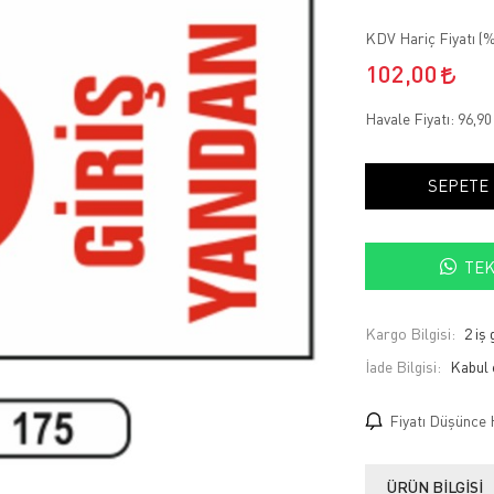
KDV Hariç Fiyatı (
%
102,00
Havale Fiyatı:
96,9
SEPETE
TEK
Kargo Bilgisi:
2 iş
İade Bilgisi:
Fiyatı Düşünce 
ÜRÜN BILGISI