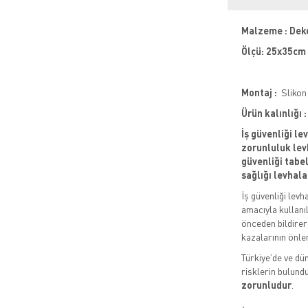
Malzeme : Dek
Ölçü: 25x35cm
Montaj :
Slikon 
Ürün kalınlığı
İş güvenliği le
zorunluluk levh
güvenliği tabela
sağlığı levhala
İş güvenliği levh
amacıyla kullanıl
önceden bildirere
kazalarının önle
Türkiye’de ve dün
risklerin bulund
zorunludur
.