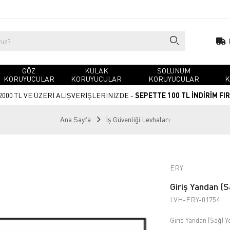
GÖZ
KULAK
SOLUNUM
KORUYUCULAR
KORUYUCULAR
KORUYUCULAR
K
2000 TL VE ÜZERİ ALIŞVERİŞLERİNİZDE -
SEPETTE 100 TL İNDİRİM FI
Ana Sayfa
İş Güvenliği Levhaları
ERY
Giriş Yandan (
LVH-ERY-01754
Giriş Yandan (Sağ) 