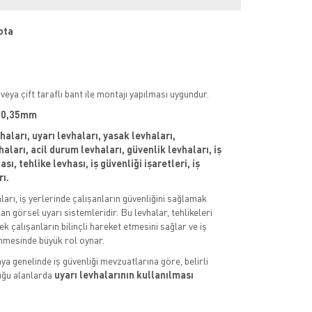
ota
veya çift taraflı bant ile montajı yapılması uygundur.
 : 0,35mm
vhaları, uyarı levhaları, yasak levhaları,
aları, acil durum levhaları, güvenlik levhaları, iş
sı, tehlike levhası, iş güvenliği işaretleri, iş
rı.
aları, iş yerlerinde çalışanların güvenliğini sağlamak
an görsel uyarı sistemleridir. Bu levhalar, tehlikeleri
k çalışanların bilinçli hareket etmesini sağlar ve iş
nmesinde büyük rol oynar.
ya genelinde iş güvenliği mevzuatlarına göre, belirli
uğu alanlarda
uyarı levhalarının kullanılması