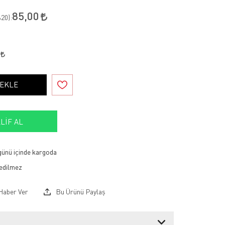
85,00
20
):
0
 EKLE
LIF AL
 günü içinde kargoda
Haber Ver
Bu Ürünü Paylaş