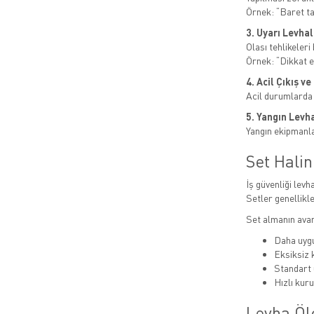
Örnek: “Baret t
3. Uyarı Levhal
Olası tehlikeleri b
Örnek: “Dikkat el
4. Acil Çıkış v
Acil durumlarda
5. Yangın Levha
Yangın ekipmanlar
Set Hali
İş güvenliği levha
Setler genellikle
Set almanın avan
Daha uygu
Eksiksiz
Standart 
Hızlı kur
Levha Öl