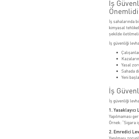
İş Güven
Önemlidi
İş sahalarında bi
kimyasal tehlikel
şekilde iletilmeli
İş güvenliği levh
Çalışanlar
Kazaları
Yasal zor
Sahada dü
Yeni başla
İş Güvenl
İş güvenliği levh
1. Yasaklayıcı 
Yapılmaması gere
Örnek: “Sigara i
2. Emredici Le
Yapılması zorunl