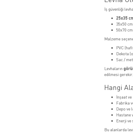
İş güvenliği levh
25x35 cm
35x50 cm
50x70 cm
Malzeme seçene
PVC (hafi
Dekota (or
Sac / met
Levhaların
görün
edilmesi gerekir.
Hangi Ala
İnşaat ve 
Fabrika v
Depo ve lo
Hastane v
Enerji ve 
Bu alanlarda levh