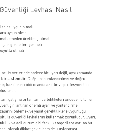
Güvenliği Levhası Nasıl
lanına uygun olmalı
ara uygun olmalı
 malzemeden üretilmiş olmalı
aşılır görseller içermeli
oyutta olmalı
aları, iş yerlerinde sadece bir uyarı değil, aynı zamanda
 bir sistemdir
. Doğru konumlandırılmış ve doğru
, iş kazalarını ciddi oranda azaltır ve profesyonel bir
luşturur.
aları, çalışma ortamlarında tehlikeleri önceden bildiren
üvenliğini artıran önemli uyarı ve yönlendirme
azalarını önlemek ve yasal gerekliliklere uygunluğu
itli iş güvenliği levhalarını kullanmak zorunludur. Uyarı,
luluk ve acil durum gibi farklı kategorilere ayrılan bu
rsel olarak dikkat çekici hem de uluslararası