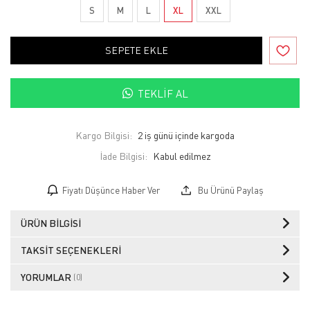
S
M
L
XL
XXL
SEPETE EKLE
TEKLIF AL
Kargo Bilgisi:
2 iş günü içinde kargoda
İade Bilgisi:
Fiyatı Düşünce Haber Ver
Bu Ürünü Paylaş
ÜRÜN BILGISI
TAKSIT SEÇENEKLERI
YORUMLAR
(0)