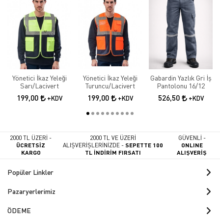
Yönetici İkaz Yeleği
Yönetici İkaz Yeleği
Gabardin Yazlık Gri İş
Sarı/Lacivert
Turuncu/Lacivert
Pantolonu 16/12
199,00
199,00
526,50
+KDV
+KDV
+KDV
2000 TL ÜZERİ -
2000 TL VE ÜZERİ
GÜVENLİ -
ÜCRETSİZ
ALIŞVERİŞLERİNİZDE -
SEPETTE 100
ONLINE
KARGO
TL İNDİRİM FIRSATI
ALIŞVERİŞ
Popüler Linkler
Pazaryerlerimiz
ÖDEME