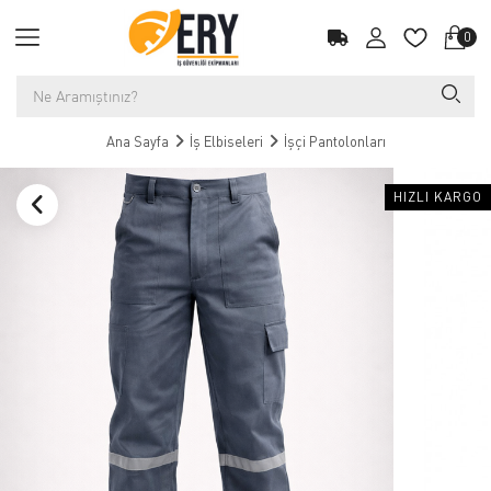
0
Ana Sayfa
İş Elbiseleri
İşçi Pantolonları
HIZLI KARGO