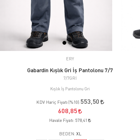
ERY
Gabardin Kışlık Gri İş Pantolonu 7/7
7/7GRİ
Kışlık İş Pantolonu Gri
553,50
KDV Hariç Fiyatı (
%10
):
608,85
Havale Fiyatı:
578,41
BEDEN:
XL