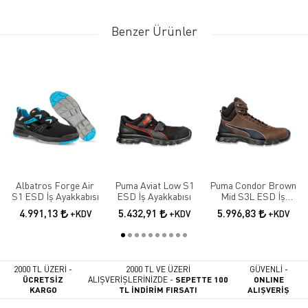
Benzer Ürünler
Albatros Forge Air
Puma Aviat Low S1
Puma Condor Brown
S1 ESD İş Ayakkabısı
ESD İş Ayakkabısı
Mid S3L ESD İş
Ayakkabısı
4.991,13
5.432,91
5.996,83
+KDV
+KDV
+KDV
2000 TL ÜZERİ -
2000 TL VE ÜZERİ
GÜVENLİ -
ÜCRETSİZ
ALIŞVERİŞLERİNİZDE -
SEPETTE 100
ONLINE
KARGO
TL İNDİRİM FIRSATI
ALIŞVERİŞ