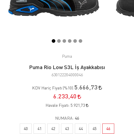
Puma
Puma Rio Low S3L İş Ayakkabısı
630122204000046
5.666,73
KDV Hariç Fiyatı (
%10
):
6.233,40
Havale Fiyatı:
5.921,73
NUMARA:
46
40
41
42
43
44
45
46