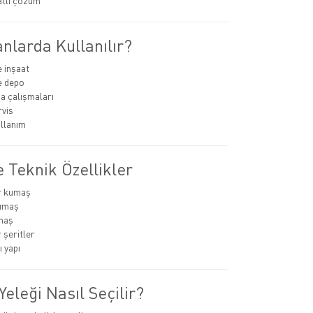
atlı çözüm
nlarda Kullanılır?
e inşaat
ve depo
ha çalışmaları
rvis
llanım
 Teknik Özellikler
r kumaş
umaş
maş
 şeritler
 yapı
Yeleği Nasıl Seçilir?