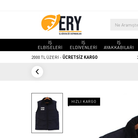
İŞ
İŞ
İŞ
ELBİSELERİ
ELDİVENLERİ
AYAKKABILARI
2000 TL ÜZERİ -
ÜCRETSİZ KARGO
HIZLI KARGO