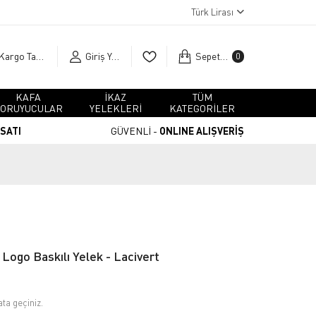
Türk Lirası
Kargo Takip
Giriş Yap
Sepetim
0
KAFA
İKAZ
TÜM
ORUYUCULAR
YELEKLERİ
KATEGORİLER
RSATI
GÜVENLİ -
ONLINE ALIŞVERİŞ
Logo Baskılı Yelek - Lacivert
ata geçiniz.