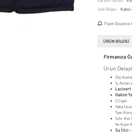
Garanti Süresi:
6 a
İade Bilgisi:
Fiyatı Düşünce 
ÜRÜN BILGISI
Firmanıza Öz
Ürün Detayla
Dış Kuma
İç Astarı
Lacivert
Hakim Ya
2 Cepli
Yaka Ucu
Tam Kor
Sıfır Kol
Ve Kışın 
Su İtici