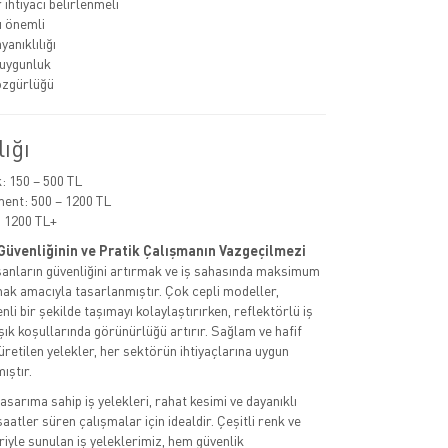
ihtiyacı belirlenmeli
ı önemli
anıklılığı
uygunluk
özgürlüğü
lığı
 150 – 500 TL
ent: 500 – 1200 TL
 1200 TL+
ş Güvenliğinin ve Pratik Çalışmanın Vazgeçilmezi
lışanların güvenliğini artırmak ve iş sahasında maksimum
mak amacıyla tasarlanmıştır. Çok cepli modeller,
li bir şekilde taşımayı kolaylaştırırken, reflektörlü iş
şık koşullarında görünürlüğü artırır. Sağlam ve hafif
etilen yelekler, her sektörün ihtiyaçlarına uygun
ıştır.
asarıma sahip iş yelekleri, rahat kesimi ve dayanıklı
atler süren çalışmalar için idealdir. Çeşitli renk ve
iyle sunulan iş yeleklerimiz, hem güvenlik