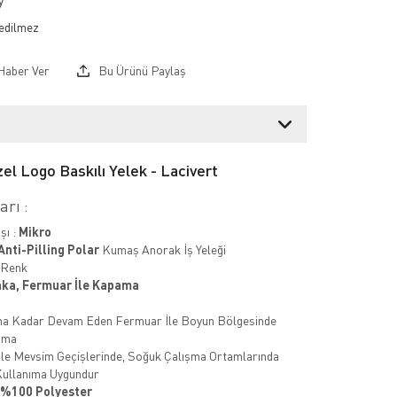
y
Haber Ver
Bu Ürünü Paylaş
el Logo Baskılı Yelek - Lacivert
rı :
şı :
Mikro
Anti-Pilling Polar
Kumaş Anorak İş Yeleği
Renk
ka, Fermuar İle Kapama
na Kadar Devam Eden Fermuar İle Boyun Bölgesinde
uma
 İle Mevsim Geçişlerinde, Soğuk Çalışma Ortamlarında
Kullanıma Uygundur
 - %100 Polyester