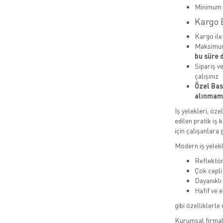
Minimum S
Kargo B
Kargo il
Maksimum
bu süre d
Sipariş ve
çalışınız
Özel Bask
alınmama
İş yelekleri, öze
edilen pratik iş 
için çalışanlara 
Modern iş yelekl
Reflektör
Çok cepli
Dayanıklı
Hafif ve 
gibi özelliklerle 
Kurumsal firmala