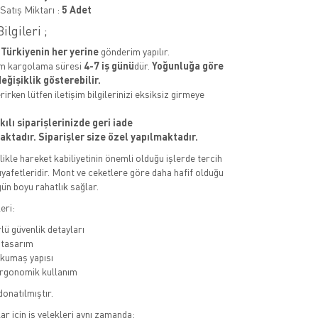
atış Miktarı :
5 Adet
ilgileri ;
e
Türkiyenin her yerine
gönderim yapılır.
 kargolama süresi
4-7 iş günü
dür.
Yoğunluğa göre
eğişiklik gösterebilir.
rirken lütfen iletişim bilgilerinizi eksiksiz girmeye
ılı siparişlerinizde geri iade
ktadır. Siparişler size özel yapılmaktadır.
llikle hareket kabiliyetinin önemli olduğu işlerde tercih
kıyafetleridir. Mont ve ceketlere göre daha hafif olduğu
gün boyu rahatlık sağlar.
eri:
lü güvenlik detayları
 tasarım
 kumaş yapısı
ergonomik kullanım
donatılmıştır.
r için iş yelekleri aynı zamanda: