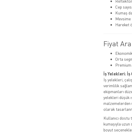
Reflektör 
Cep sayıs
Kumaş day
Mevsime 
Hareket 
Fiyat Ara
Ekonomik:
Orta segm
Premium:
İş Yelekleri: İ
İş yelekleri, ça
verimlilik sağla
ekipmanları düzen
yelekleri düşük ı
malzemelerden ür
olarak tasarlanm
Kullanıcı dostu t
kumaşıyla uzun sa
boyut seçenekler