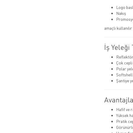
Logo bas
Nakış
Promosy
amaçlı kullanılı
İş Yeleği 
Reflektörl
Çok cepli
Polar yel
Softshell
Şantiye y
Avantajla
Hafif ve 
Yüksek h
Pratik ce
Görünürlü