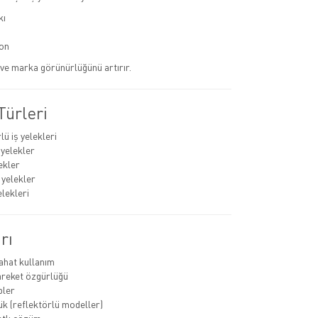
kı
on
r ve marka görünürlüğünü artırır.
Türleri
ü iş yelekleri
 yelekler
ekler
 yelekler
elekleri
rı
rahat kullanım
areket özgürlüğü
pler
k (reflektörlü modeller)