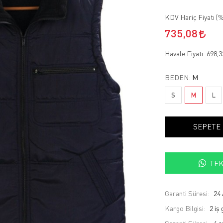
KDV Hariç Fiyatı (
%
735,08
Havale Fiyatı:
698,
BEDEN:
M
S
M
L
SEPETE
TEK
Garanti Süresi:
24 
Kargo Bilgisi:
2 iş