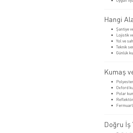
Uygun fiy
Hangi Ala
Şantiye v
Lojistik 
Yol ve sa
Teknik se
Günlük ku
Kumaş ve
Polyeste
Oxford k
Polar ku
Reflektör
Fermuarlı
Doğru İş 