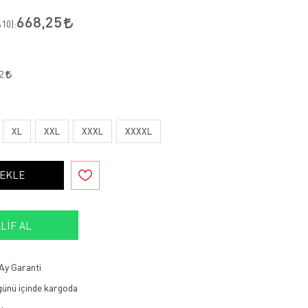
668,25
10
):
32
XL
XXL
XXXL
XXXXL
 EKLE
LIF AL
Ay Garanti
 günü içinde kargoda