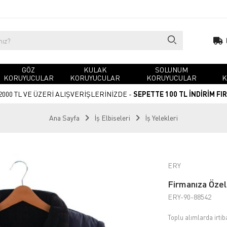
GÖZ
KULAK
SOLUNUM
KORUYUCULAR
KORUYUCULAR
KORUYUCULAR
K
2000 TL VE ÜZERİ ALIŞVERİŞLERİNİZDE -
SEPETTE 100 TL İNDİRİM FI
Ana Sayfa
İş Elbiseleri
İş Yelekleri
ERY
Firmanıza Özel 
ERY-90-88542
Toplu alımlarda irtib