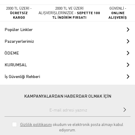
2000 TL ÜZERİ -
2000 TL VE ÜZERİ
GÜVENLİ -
ÜCRETSİZ
ALIŞVERİŞLERİNİZDE -
SEPETTE 100
ONLINE
KARGO
TL İNDİRİM FIRSATI
ALIŞVERİŞ
Popüler Linkler
Pazaryerlerimiz
ÖDEME
KURUMSAL
İş Güvenliği Rehberi
KAMPANYALARDAN HABERDAR OLMAK İÇİN
Gizlilik politikasını
okudum ve elektronik posta almayı kabul
ediyorum.