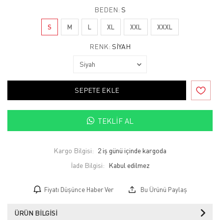
BEDEN:
S
S
M
L
XL
XXL
XXXL
RENK:
SIYAH
SEPETE EKLE
TEKLIF AL
Kargo Bilgisi:
2 iş günü içinde kargoda
İade Bilgisi:
Fiyatı Düşünce Haber Ver
Bu Ürünü Paylaş
ÜRÜN BILGISI