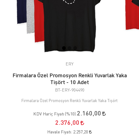
ERY
Firmalara Özel Promosyon Renkli Yuvarlak Yaka
Tişört - 10 Adet
BT-ERY-904490
Firmalara Özel Promosyon Renkli Yuvarlak Yaka Tişört
2.160,00
KDV Hariç Fiyatı (
%10
):
2.376,00
Havale Fiyatı:
2.257,20