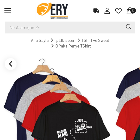
0
Ana Sayfa
İş Elbiseleri
TShirt ve Sweat
O Yaka Penye TShirt