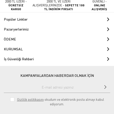
2000 TL ÜZERİ -
2000 TL VE ÜZERİ
GÜVENLİ -
ÜCRETSİZ
ALIŞVERİŞLERİNİZDE -
SEPETTE 100
ONLINE
KARGO
TL İNDİRİM FIRSATI
ALIŞVERİŞ
Popüler Linkler
Pazaryerlerimiz
ÖDEME
KURUMSAL
İş Güvenliği Rehberi
KAMPANYALARDAN HABERDAR OLMAK İÇİN
Gizlilik politikasını
okudum ve elektronik posta almayı kabul
ediyorum.