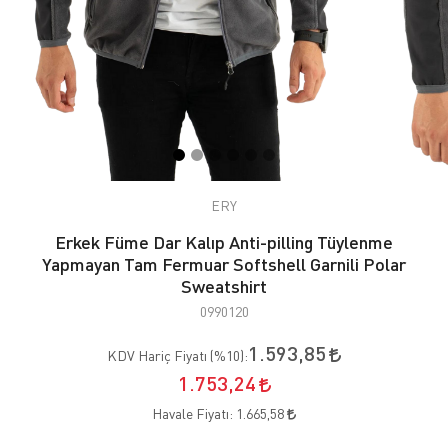
ERY
Erkek Füme Dar Kalıp Anti-pilling Tüylenme
Yapmayan Tam Fermuar Softshell Garnili Polar
Sweatshirt
0990120
1.593,85
KDV Hariç Fiyatı (
%10
):
1.753,24
Havale Fiyatı:
1.665,58