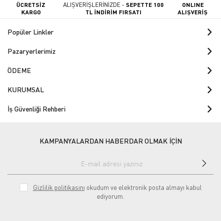
ÜCRETSİZ
ALIŞVERİŞLERİNİZDE -
SEPETTE 100
ONLINE
KARGO
TL İNDİRİM FIRSATI
ALIŞVERİŞ
Popüler Linkler
Pazaryerlerimiz
ÖDEME
KURUMSAL
İş Güvenliği Rehberi
KAMPANYALARDAN HABERDAR OLMAK İÇİN
Gizlilik politikasını
okudum ve elektronik posta almayı kabul
ediyorum.