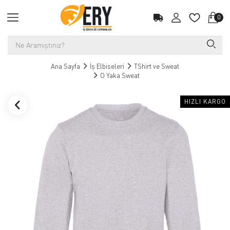
0
Ana Sayfa
İş Elbiseleri
TShirt ve Sweat
O Yaka Sweat
HIZLI KARGO