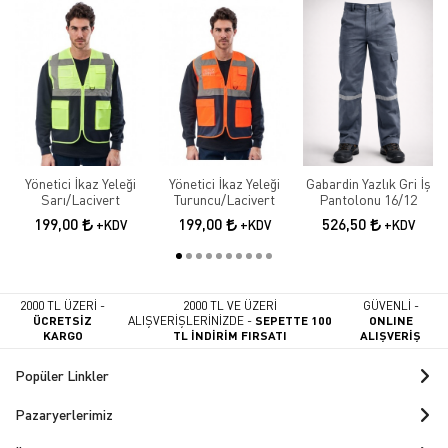
Yönetici İkaz Yeleği
Yönetici İkaz Yeleği
Gabardin Yazlık Gri İş
Sarı/Lacivert
Turuncu/Lacivert
Pantolonu 16/12
199,00
199,00
526,50
+KDV
+KDV
+KDV
2000 TL ÜZERİ -
2000 TL VE ÜZERİ
GÜVENLİ -
ÜCRETSİZ
ALIŞVERİŞLERİNİZDE -
SEPETTE 100
ONLINE
KARGO
TL İNDİRİM FIRSATI
ALIŞVERİŞ
Popüler Linkler
Pazaryerlerimiz