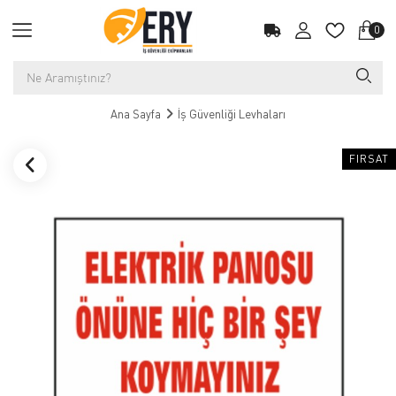
0
Ana Sayfa
İş Güvenliği Levhaları
FIRSAT