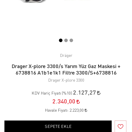
Dräger
Drager X-plore 3300/s Yarım Yüz Gaz Maskesi +
6738816 A1b1e1k1 Filtre 3300/S+6738816
Drager X-plore 3300
2.127,27
KDV Hariç Fiyatı (
%10
):
2.340,00
Havale Fiyatı:
2.223,00
SEPETE EKLE