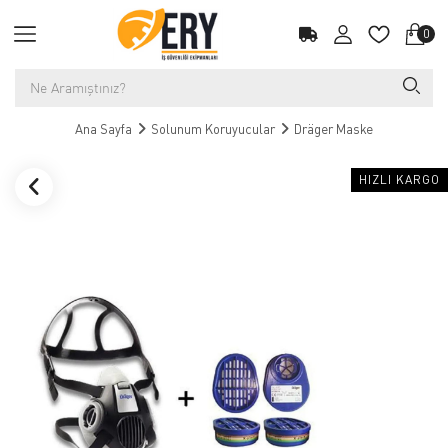
0
Ana Sayfa
Solunum Koruyucular
Dräger Maske
HIZLI KARGO