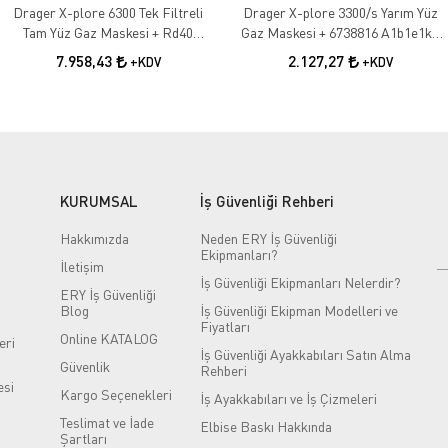
Drager X-plore 6300 Tek Filtreli
Drager X-plore 3300/s Yarım Yüz
Tam Yüz Gaz Maskesi + Rd40
Gaz Maskesi + 6738816 A1b1e1k1
A2b2e2k1 Filtresi
Filtre 3300/S+6738816
7.958,43
2.127,27
+KDV
+KDV
KURUMSAL
İş Güvenliği Rehberi
Hakkımızda
Neden ERY İş Güvenliği
Ekipmanları?
İletişim
İş Güvenliği Ekipmanları Nelerdir?
ERY İş Güvenliği
Blog
İş Güvenliği Ekipman Modelleri ve
Fiyatları
Online KATALOG
eri
İş Güvenliği Ayakkabıları Satın Alma
Güvenlik
Rehberi
si
Kargo Seçenekleri
İş Ayakkabıları ve İş Çizmeleri
Teslimat ve İade
Elbise Baskı Hakkında
Şartları