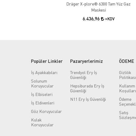
Dräger X-plore® 6300 Tam Yüz Gaz
Maskesi
6.436,96
+KDV
Popüler Linkler
Pazaryerlerimiz
ÖDEME
İş Ayakkabıları
Trendyol Ery İş
Gizlilik
Güvenliği
Politikası
Solunum
Koruyucular
Hepsiburada Ery İş
Kullanım
Güvenliği
Koşulları
İş Elbiseleri
N11 Ery İş Güvenliği
Ödeme
İş Eldivenleri
Seçenekl
Göz Koruyucular
Satış
Sözleşme
Kulak
Koruyucular