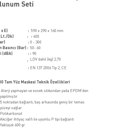
lunum Seti
 x E)
:
590 x 290 x 160 mm
(Lt./Dk)
:
› 400
Bar)
:
0 - 300
n Basıncı (Bar)
:
50- 60
i (dBA)
:
› 90
LDV dahil (kg) 2,70
:
:
EN 137 2006 Tip 2, CE
0 Tam Yüz Maskesi Teknik Özellikleri
Alerji yapmayan ve esnek silikondan yada EPDM’den
yapılmıştır.
5 noktadan bağlantı, baş arkasında geniş bir temas
yüzeyi sağlar.
Polikarbonat
Akciğer ihtiyaç valfi ile uyumlu P tipi bağlantı
Yaklaşık 600 gr.