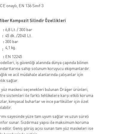
CE onaylı, EN 136 Sınıf 3
iber Kompozit Silindir Özellikleri
:
6,8 Lt. / 300 bar
i
:
45 dk. /2040 Lt.
:
300 bar
4,1 kg.
:
:
EN 12245
elleri, iş güvenliği alanında dünya çapında bilinen
andartlarına sahip solunum koruyucu ekipmanlardır.
ğlık ve acil müdahale alanlarında çalışanlar için
ik sağlar.
 yüz maskesi seçenekleri bulunan Dräger ürünleri,
iltre sistemleri ile farklı tehlikelere karşı etkili koruma
zlar, kimyasal buharlar ve ince partiküller için özel
labilir.
ımı sayesinde yüze tam uyum sağlar ve uzun süreli
onfor sunar. Sızdırmaz yapısı ile maksimum koruma
 edilir. Geniş görüş açısı sunan tam yüz maskeleri ise