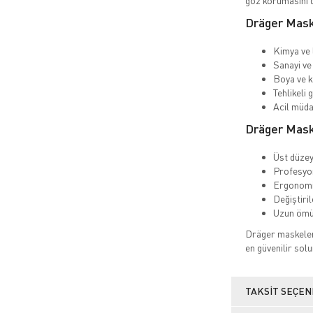
göz korumasını d
Dräger Mask
Kimya ve 
Sanayi ve 
Boya ve k
Tehlikeli 
Acil müda
Dräger Maske
Üst düzey
Profesyon
Ergonomi
Değiştiril
Uzun ömür
Dräger maskeler,
en güvenilir sol
TAKSIT SEÇEN