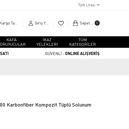
Türk Lirası
Kargo Takip
Giriş Yap
Sepetim
0
KAFA
İKAZ
TÜM
ORUYUCULAR
YELEKLERİ
KATEGORİLER
RSATI
GÜVENLİ -
ONLINE ALIŞVERİŞ
00 Karbonfiber Kompozit Tüplü Solunum