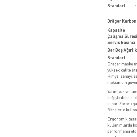
Standart
:
Dräger Karbonf
Kapasite
Çalışma Süres
Servis Basıncı
Bar Boş Ağırlık
Standart
Dräger maske mod
yüksek kalite st
Kimya, sanayi, sa
maksimum güvenl
Yarım yüz ve tam
değiştirilebilir f
sunar. Zararlı ga
filtrelerle kullanı
Ergonomik tasar
kullanımlarda k
performansı elde