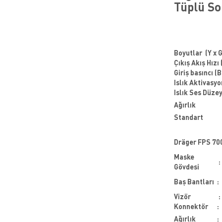
Tüplü So
Boyutlar (Y x G
Çıkış Akış Hızı 
Giriş basıncı (
Islık Aktivasyo
Islık Ses Düzey
Ağırlık
Standart
Dräger FPS 700
Maske
:
Gövdesi
Baş Bantları
:
Vizör
:
Konnektör
:
Ağırlık
: