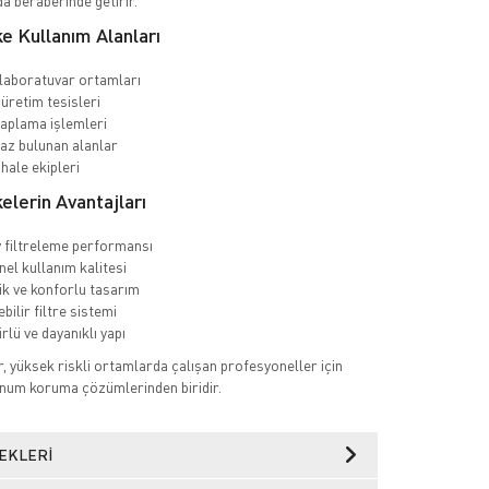
a beraberinde getirir.
e Kullanım Alanları
laboratuvar ortamları
üretim tesisleri
aplama işlemleri
gaz bulunan alanlar
hale ekipleri
lerin Avantajları
 filtreleme performansı
el kullanım kalitesi
k ve konforlu tasarım
ebilir filtre sistemi
lü ve dayanıklı yapı
 yüksek riskli ortamlarda çalışan profesyoneller için
unum koruma çözümlerinden biridir.
EKLERI