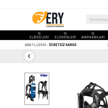
İŞ
İŞ
İŞ
ELBİSELERİ
ELDİVENLERİ
AYAKKABILARI
2000 TL ÜZERİ -
ÜCRETSİZ KARGO