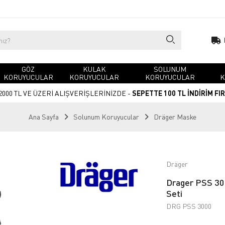
GÖZ
KULAK
SOLUNUM
KORUYUCULAR
KORUYUCULAR
KORUYUCULAR
K
2000 TL VE ÜZERİ ALIŞVERİŞLERİNİZDE -
SEPETTE 100 TL İNDİRİM FI
Ana Sayfa
Solunum Koruyucular
Dräger Maske
Dräger
Drager PSS 30
Seti
DRG PSS 3000