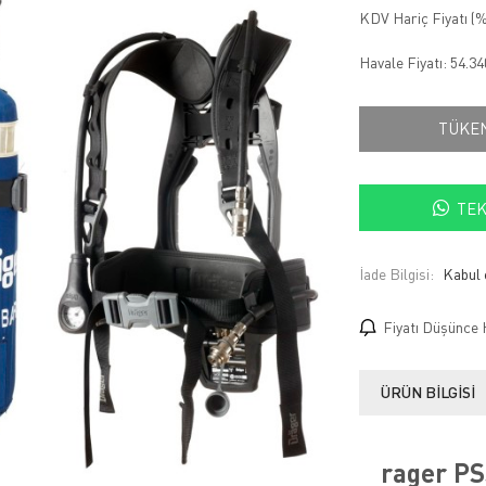
KDV Hariç Fiyatı (
%
Havale Fiyatı:
54.34
TÜKE
TEK
İade Bilgisi:
Fiyatı Düşünce 
ÜRÜN BILGISI
rager PS