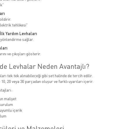
ak”
arı
ildirir.
ektrik tehlikesi”
e İlk Yardım Levhaları
 yönlendirme sağlar.
ları
ını ve çıkışları gösterir.
nde Levhalar Neden Avantajlı?
ları tek tek alınabileceği gibi set halinde de tercih edilir.
 10, 20 veya 30 parçadan oluşur ve farklı uyarıları içerir.
tajları:
n maliyet
 kurulum
uyumlu içerik
ulum
çüleri ve Malzemeleri