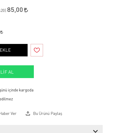
85,00
20
):
0
 EKLE
LIF AL
 günü içinde kargoda
Haber Ver
Bu Ürünü Paylaş