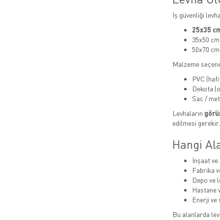
İş güvenliği levh
25x35 cm
35x50 cm
50x70 cm
Malzeme seçene
PVC (hafi
Dekota (or
Sac / met
Levhaların
görün
edilmesi gerekir.
Hangi Ala
İnşaat ve 
Fabrika v
Depo ve lo
Hastane v
Enerji ve 
Bu alanlarda levh