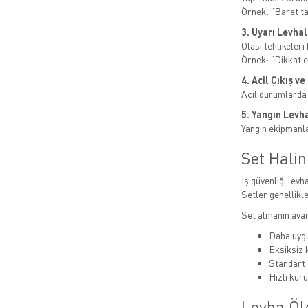
Örnek: “Baret t
3. Uyarı Levhal
Olası tehlikeleri b
Örnek: “Dikkat el
4. Acil Çıkış v
Acil durumlarda
5. Yangın Levha
Yangın ekipmanlar
Set Hali
İş güvenliği levha
Setler genellikle
Set almanın avan
Daha uygu
Eksiksiz
Standart 
Hızlı kur
Levha Öl