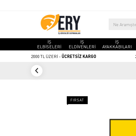
İŞ
İŞ
İŞ
ELBİSELERİ
ELDİVENLERİ
AYAKKABILARI
2000 TL ÜZERİ -
ÜCRETSİZ KARGO
FIRSAT