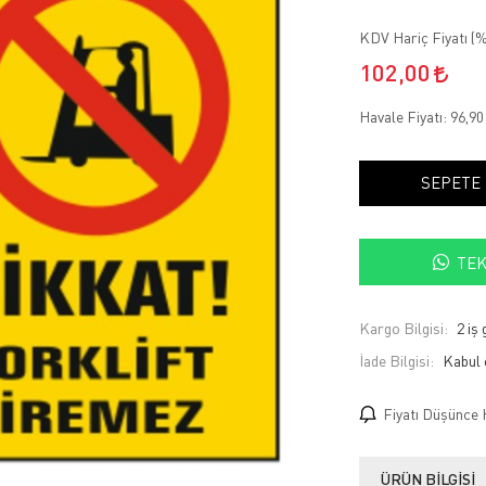
KDV Hariç Fiyatı (
%
102,00
Havale Fiyatı:
96,9
SEPETE
TEK
Kargo Bilgisi:
2 iş
İade Bilgisi:
Fiyatı Düşünce 
ÜRÜN BILGISI