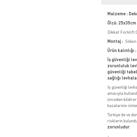
Malzeme : Dek
Ölçü: 25x35cm
Dikkat Forklift 
Montaj :
Slikon 
Ürün kalınlığı
İş güvenliği le
zorunluluk levh
güvenliği tabela
sağlığı levhala
İş güvenliği levh
amacıyla kullanıl
önceden bildirere
kazalarının önle
Türkiye’de ve dün
risklerin bulund
zorunludur
.