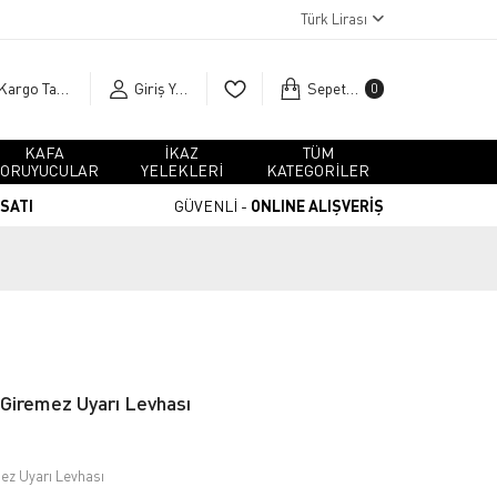
Türk Lirası
Kargo Takip
Giriş Yap
Sepetim
0
KAFA
İKAZ
TÜM
ORUYUCULAR
YELEKLERİ
KATEGORİLER
RSATI
GÜVENLİ -
ONLINE ALIŞVERİŞ
 Giremez Uyarı Levhası
mez Uyarı Levhası