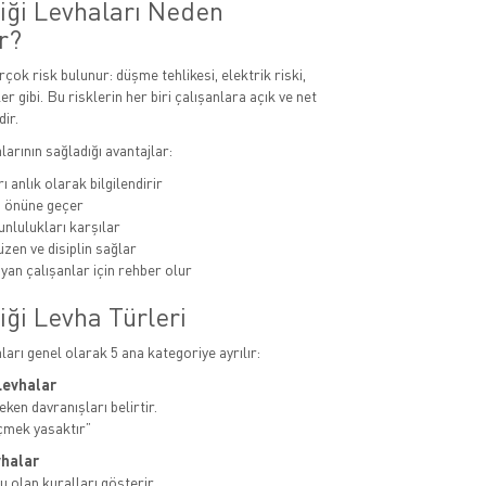
liği Levhaları Neden
r?
rçok risk bulunur: düşme tehlikesi, elektrik riski,
er gibi. Bu risklerin her biri çalışanlara açık ve net
dir.
alarının sağladığı avantajlar:
ı anlık olarak bilgilendirir
n önüne geçer
unlulukları karşılar
zen ve disiplin sağlar
yan çalışanlar için rehber olur
iği Levha Türleri
aları genel olarak 5 ana kategoriye ayrılır:
Levhalar
ken davranışları belirtir.
çmek yasaktır”
vhalar
u olan kuralları gösterir.