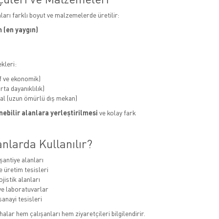
aları farklı boyut ve malzemelerde üretilir:
 (en yaygın)
kleri:
f ve ekonomik)
ta dayanıklılık)
al (uzun ömürlü dış mekan)
ebilir alanlara yerleştirilmesi
ve kolay fark
nlarda Kullanılır?
şantiye alanları
e üretim tesisleri
jistik alanları
e laboratuvarlar
sanayi tesisleri
alar hem çalışanları hem ziyaretçileri bilgilendirir.