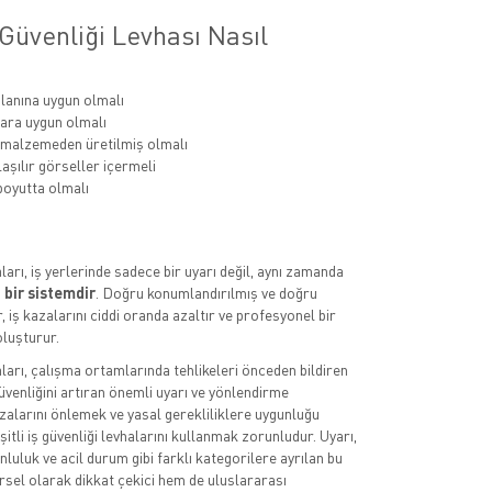
Güvenliği Levhası Nasıl
lanına uygun olmalı
ara uygun olmalı
 malzemeden üretilmiş olmalı
aşılır görseller içermeli
oyutta olmalı
aları, iş yerlerinde sadece bir uyarı değil, aynı zamanda
 bir sistemdir
. Doğru konumlandırılmış ve doğru
, iş kazalarını ciddi oranda azaltır ve profesyonel bir
luşturur.
aları, çalışma ortamlarında tehlikeleri önceden bildiren
üvenliğini artıran önemli uyarı ve yönlendirme
azalarını önlemek ve yasal gerekliliklere uygunluğu
itli iş güvenliği levhalarını kullanmak zorunludur. Uyarı,
luluk ve acil durum gibi farklı kategorilere ayrılan bu
rsel olarak dikkat çekici hem de uluslararası