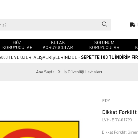
GÖZ
KULAK
SOLUNUM
KORUYUCULAR
KORUYUCULAR
KORUYUCULAR
K
2000 TL VE ÜZERİ ALIŞVERİŞLERİNİZDE -
SEPETTE 100 TL İNDİRİM FI
Ana Sayfa
İş Güvenliği Levhaları
ERY
Dikkat Forklift
LVH-ERY-01790
Dikkat Forklift Gire