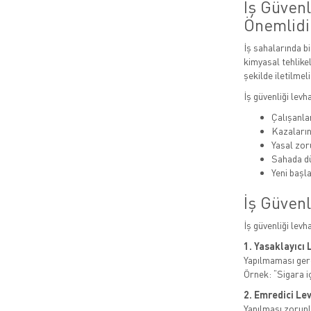
İş Güven
Önemlidi
İş sahalarında bi
kimyasal tehlikel
şekilde iletilmeli
İş güvenliği levh
Çalışanlar
Kazaları
Yasal zor
Sahada dü
Yeni başla
İş Güvenl
İş güvenliği levh
1. Yasaklayıcı 
Yapılmaması gere
Örnek: “Sigara i
2. Emredici Le
Yapılması zorunl