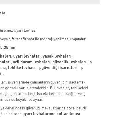
ota
Giremez Uyarı Levhası
veya çift taraflı bant ile montajı yapılması uygundur.
 : 0,35mm
vhaları, uyarı levhaları, yasak levhaları,
aları, acil durum levhaları, güvenlik levhaları, iş
sı, tehlike levhası, iş güvenliği işaretleri, iş
rı.
aları, iş yerlerinde çalışanların güvenliğini sağlamak
an görsel uyarı sistemleridir. Bu levhalar, tehlikeleri
k çalışanların bilinçli hareket etmesini sağlar ve iş
nmesinde büyük rol oynar.
ya genelinde iş güvenliği mevzuatlarına göre, belirli
uğu alanlarda
uyarı levhalarının kullanılması