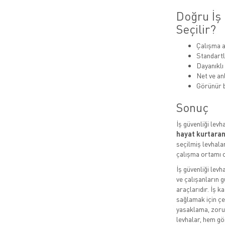
Doğru İş 
Seçilir?
Çalışma a
Standartl
Dayanıklı
Net ve anl
Görünür b
Sonuç
İş güvenliği levh
hayat kurtaran
seçilmiş levhalar
çalışma ortamı o
İş güvenliği levh
ve çalışanların g
araçlarıdır. İş k
sağlamak için çeş
yasaklama, zorun
levhalar, hem gö