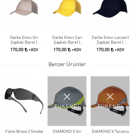
Darbe Emici Gri
Darbe Emici Sarı
Darbe Emici Lacivert
Şapkalı Baret |
Şapkalı Baret |
Şapkalı Baret |
Koruyucu İş Güvenliği
Koruyucu İş Güvenliği
Koruyucu İş Güvenliği
170,00
170,00
170,00
+KDV
+KDV
+KDV
Bareti
Şapkası
Şapkası
Benzer Ürünler
TÜKENDİ
TÜKENDİ
Füme Brava 2 Smoke
DIAMOND V Gri
DIAMOND V Turuncu