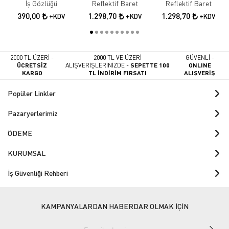
İş Gözlüğü
Reflektif Baret
Reflektif Baret
390,00
1.298,70
1.298,70
+KDV
+KDV
+KDV
2000 TL ÜZERİ -
2000 TL VE ÜZERİ
GÜVENLİ -
ÜCRETSİZ
ALIŞVERİŞLERİNİZDE -
SEPETTE 100
ONLINE
KARGO
TL İNDİRİM FIRSATI
ALIŞVERİŞ
Popüler Linkler
Pazaryerlerimiz
ÖDEME
KURUMSAL
İş Güvenliği Rehberi
KAMPANYALARDAN HABERDAR OLMAK İÇİN