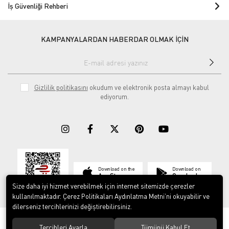
İş Güvenliği Rehberi
KAMPANYALARDAN HABERDAR OLMAK İÇİN
Gizlilik politikasını
okudum ve elektronik posta almayı kabul
ediyorum.
Download on the
Download on
App Store
Google play
Size daha iyi hizmet verebilmek için internet sitemizde çerezler
kullanılmaktadır. Çerez Politikaları Aydınlatma Metni’ni okuyabilir ve
dilerseniz tercihlerinizi değiştirebilirsiniz.
© 2023
ERY İş Güvenliği Ekipmanları
. Tüm hakları saklıdır.
Tercihleri Ayarla
Tümünü Kabul Et