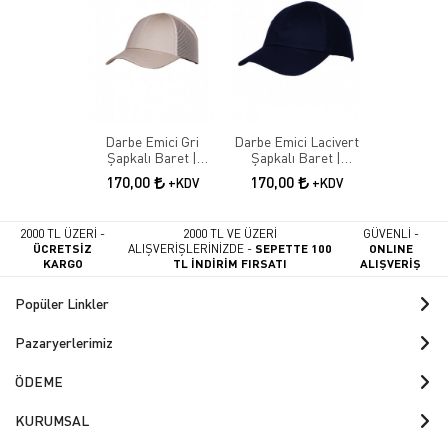
Darbe Emici Gri
Darbe Emici Lacivert
Şapkalı Baret |
Şapkalı Baret |
Koruyucu İş Güvenliği
Koruyucu İş Güvenliği
170,00
170,00
+KDV
+KDV
Bareti
Şapkası
2000 TL ÜZERİ -
2000 TL VE ÜZERİ
GÜVENLİ -
ÜCRETSİZ
ALIŞVERİŞLERİNİZDE -
SEPETTE 100
ONLINE
KARGO
TL İNDİRİM FIRSATI
ALIŞVERİŞ
Popüler Linkler
Pazaryerlerimiz
ÖDEME
KURUMSAL