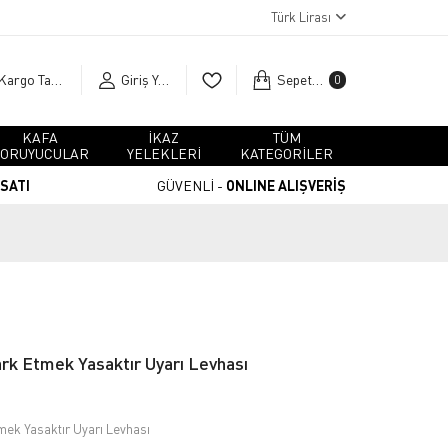
Türk Lirası
Kargo Takip
Giriş Yap
Sepetim
0
KAFA
İKAZ
TÜM
ORUYUCULAR
YELEKLERİ
KATEGORİLER
RSATI
GÜVENLİ -
ONLINE ALIŞVERİŞ
k Etmek Yasaktır Uyarı Levhası
ek Yasaktır Uyarı Levhası