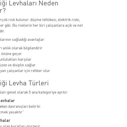
liği Levhaları Neden
r?
rçok risk bulunur: düşme tehlikesi, elektrik riski,
er gibi. Bu risklerin her biri çalışanlara açık ve net
dir.
alarının sağladığı avantajlar:
ı anlık olarak bilgilendirir
n önüne geçer
unlulukları karşılar
zen ve disiplin sağlar
yan çalışanlar için rehber olur
iği Levha Türleri
aları genel olarak 5 ana kategoriye ayrılır:
Levhalar
ken davranışları belirtir.
çmek yasaktır”
vhalar
u olan kuralları gösterir.