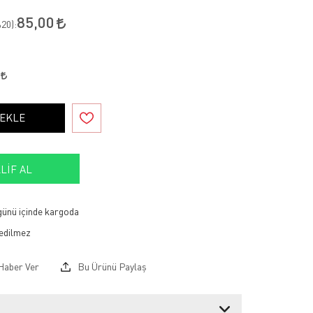
85,00
20
):
0
 EKLE
LIF AL
 günü içinde kargoda
Haber Ver
Bu Ürünü Paylaş