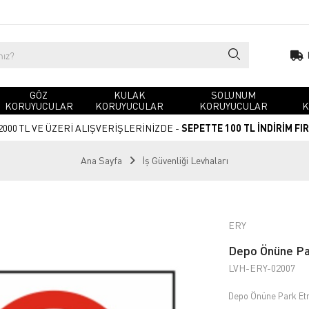
GÖZ
KULAK
SOLUNUM
KORUYUCULAR
KORUYUCULAR
KORUYUCULAR
K
2000 TL VE ÜZERİ ALIŞVERİŞLERİNİZDE -
SEPETTE 100 TL İNDİRİM FI
Ana Sayfa
İş Güvenliği Levhaları
ERY
Depo Önüne Par
LVH-ERY-02007
Depo Önüne Park Etm