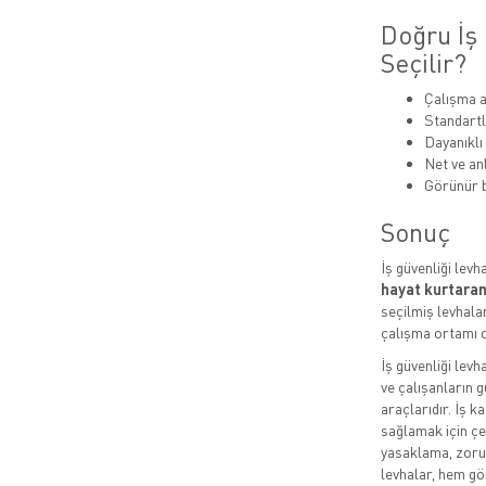
Doğru İş 
Seçilir?
Çalışma a
Standartl
Dayanıklı
Net ve anl
Görünür b
Sonuç
İş güvenliği levh
hayat kurtaran
seçilmiş levhalar
çalışma ortamı o
İş güvenliği levh
ve çalışanların g
araçlarıdır. İş k
sağlamak için çeş
yasaklama, zorun
levhalar, hem gö