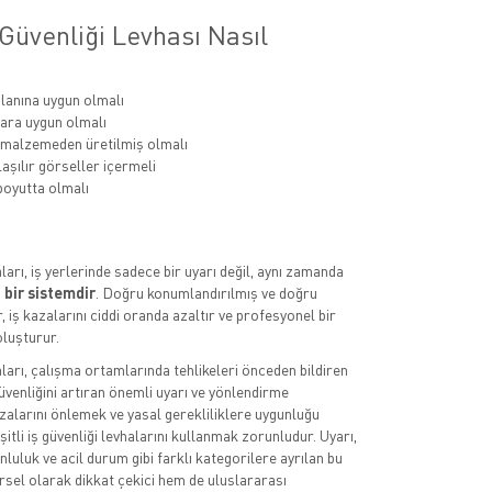
Güvenliği Levhası Nasıl
lanına uygun olmalı
ara uygun olmalı
 malzemeden üretilmiş olmalı
aşılır görseller içermeli
oyutta olmalı
aları, iş yerlerinde sadece bir uyarı değil, aynı zamanda
 bir sistemdir
. Doğru konumlandırılmış ve doğru
, iş kazalarını ciddi oranda azaltır ve profesyonel bir
luşturur.
aları, çalışma ortamlarında tehlikeleri önceden bildiren
üvenliğini artıran önemli uyarı ve yönlendirme
azalarını önlemek ve yasal gerekliliklere uygunluğu
itli iş güvenliği levhalarını kullanmak zorunludur. Uyarı,
luluk ve acil durum gibi farklı kategorilere ayrılan bu
rsel olarak dikkat çekici hem de uluslararası