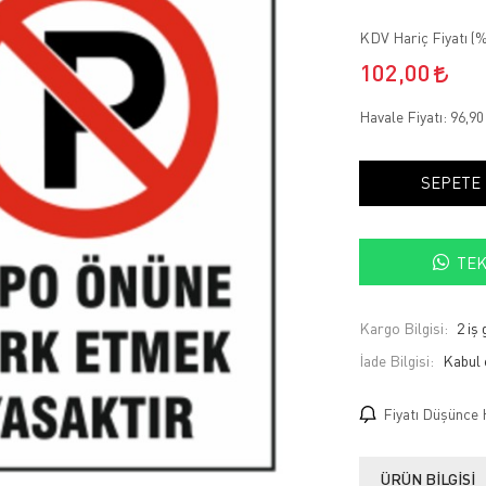
KDV Hariç Fiyatı (
%
102,00
Havale Fiyatı:
96,9
SEPETE
TEK
Kargo Bilgisi:
2 iş
İade Bilgisi:
Fiyatı Düşünce 
ÜRÜN BILGISI