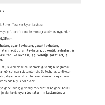
ota
 Etmek Yasaktır Uyarı Levhası
veya çift taraflı bant ile montajı yapılması uygundur.
 : 0,35mm
vhaları, uyarı levhaları, yasak levhaları,
aları, acil durum levhaları, güvenlik levhaları, iş
sı, tehlike levhası, iş güvenliği işaretleri, iş
rı.
aları, iş yerlerinde çalışanların güvenliğini sağlamak
an görsel uyarı sistemleridir. Bu levhalar, tehlikeleri
k çalışanların bilinçli hareket etmesini sağlar ve iş
nmesinde büyük rol oynar.
ya genelinde iş güvenliği mevzuatlarına göre, belirli
uğu alanlarda
uyarı levhalarının kullanılması