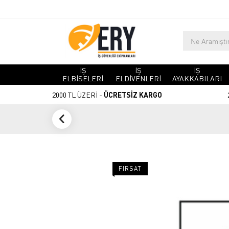
İŞ
İŞ
İŞ
ELBİSELERİ
ELDİVENLERİ
AYAKKABILARI
2000 TL ÜZERİ -
ÜCRETSİZ KARGO
FIRSAT