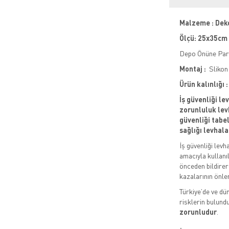
Malzeme : Dek
Ölçü: 25x35cm
Depo Önüne Park
Montaj :
Slikon 
Ürün kalınlığı
İş güvenliği le
zorunluluk levh
güvenliği tabela
sağlığı levhala
İş güvenliği levh
amacıyla kullanıl
önceden bildirere
kazalarının önle
Türkiye’de ve dün
risklerin bulund
zorunludur
.