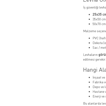
İş güvenliği levh
25x35 cm
35x50 cm
50x70 cm
Malzeme seçene
PVC (hafi
Dekota (or
Sac / met
Levhaların
görün
edilmesi gerekir.
Hangi Ala
İnşaat ve 
Fabrika v
Depo ve lo
Hastane v
Enerji ve 
Bu alanlarda levh