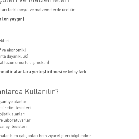
aları farklı boyut ve malzemelerde üretilir:
 (en yaygın)
kleri:
f ve ekonomik)
ta dayanıklılık)
al (uzun ömürlü dış mekan)
ebilir alanlara yerleştirilmesi
ve kolay fark
nlarda Kullanılır?
şantiye alanları
e üretim tesisleri
jistik alanları
e laboratuvarlar
sanayi tesisleri
alar hem çalışanları hem ziyaretçileri bilgilendirir.