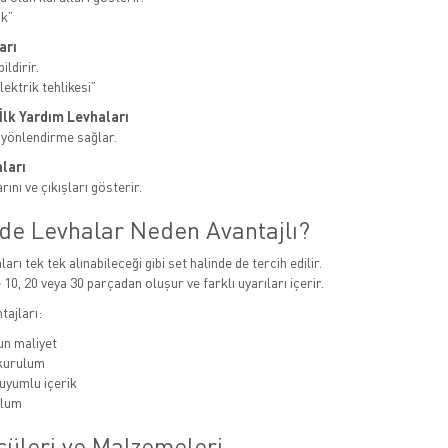
ak”
arı
ildirir.
ektrik tehlikesi”
e İlk Yardım Levhaları
 yönlendirme sağlar.
ları
ını ve çıkışları gösterir.
nde Levhalar Neden Avantajlı?
ları tek tek alınabileceği gibi set halinde de tercih edilir.
 10, 20 veya 30 parçadan oluşur ve farklı uyarıları içerir.
tajları:
n maliyet
 kurulum
uyumlu içerik
ulum
çüleri ve Malzemeleri