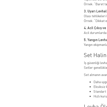
Örnek: “Baret t
3. Uyarı Levhal
Olası tehlikeleri b
Örnek: “Dikkat el
4. Acil Çıkış v
Acil durumlarda
5. Yangın Levha
Yangın ekipmanlar
Set Hali
İş güvenliği levha
Setler genellikle
Set almanın avan
Daha uygu
Eksiksiz
Standart 
Hızlı kur
Levha Öl