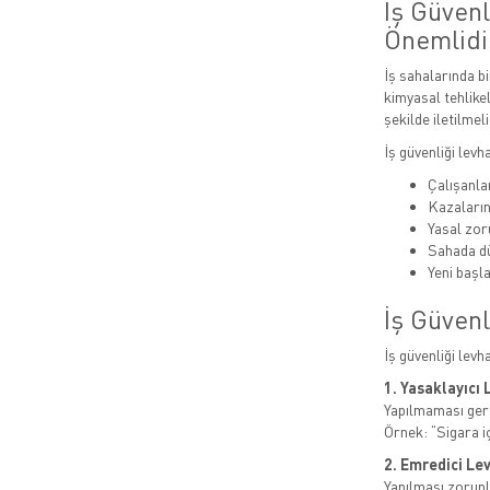
İş Güven
Önemlidi
İş sahalarında bi
kimyasal tehlikel
şekilde iletilmeli
İş güvenliği levh
Çalışanlar
Kazaları
Yasal zor
Sahada dü
Yeni başla
İş Güvenl
İş güvenliği levh
1. Yasaklayıcı 
Yapılmaması gere
Örnek: “Sigara i
2. Emredici Le
Yapılması zorunl