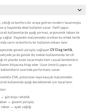
k
, şıklığı ve konforu bir araya getiren modern tasarımıyla
e iş hayatında ideal kullanım sunar. Hafif yapısı
üreli kullanımlarda ayağı yormaz, ergonomik tabanı ile
ı sağlar. Dayanıklı malzemeden üretilen bu erkek terlik
ında serin ve konforlu bir kullanım imkanı tanır.
ayesinde güvenli yürüyüş sağlayan
CV Clog terlik
,
, bahçede ya da günlük dış mekân kullanımında tercih
tlığı ön planda tutan tasarımıyla hem casual kombinlere
llanım ihtiyacına hitap eder. Uzun ömürlü yapısı ve
 ile beklentilerin üzerinde performans sunar.
genellikle EVA, poliüretan veya kauçuk malzemeden
süreli kullanımda ayağı desteklemek için tasarlanır.
leri:
ı → gün boyu rahatlık
aban → güvenli yürüyüş
 taban → ayak sağlığı