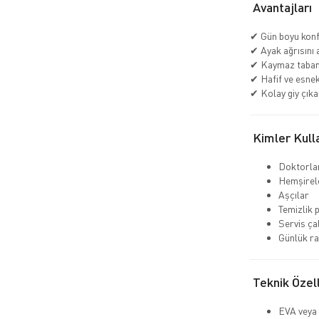
Avantajları
✔ Gün boyu kon
✔ Ayak ağrısını 
✔ Kaymaz taban 
✔ Hafif ve esnek
✔ Kolay giy çıka
Kimler Kull
Doktorla
Hemşirel
Aşçılar
Temizlik 
Servis çal
Günlük ra
Teknik Özell
EVA veya