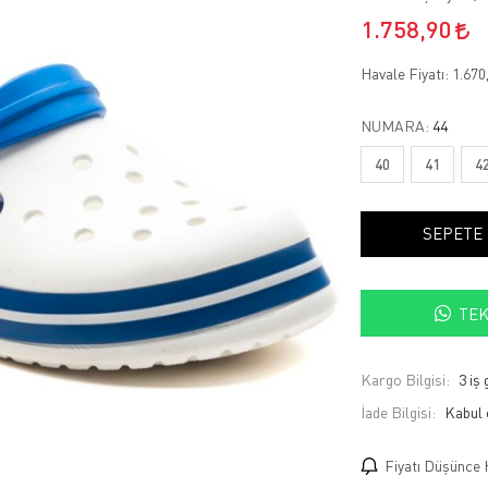
1.758,90
Havale Fiyatı:
1.670
NUMARA:
44
40
41
4
SEPETE
TEK
Kargo Bilgisi:
3 iş
İade Bilgisi:
Fiyatı Düşünce 