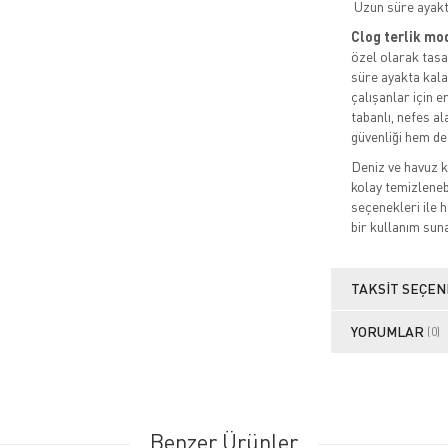
Uzun süre ayak
Clog terlik mo
özel olarak tasa
süre ayakta kala
çalışanlar için 
tabanlı, nefes al
güvenliği hem de 
Deniz ve havuz k
kolay temizlenebi
seçenekleri ile 
bir kullanım suna
TAKSIT SEÇEN
YORUMLAR
(0)
Benzer Ürünler