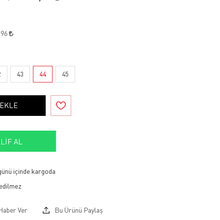
,96
2
43
44
45
 EKLE
LIF AL
 günü içinde kargoda
Haber Ver
Bu Ürünü Paylaş