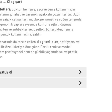
ta →
Clog şart
delleri
; doktor, hemşire, aşçı ve deniz kullanımı için
rlanmış, rahat ve dayanıklı ayakkabı çözümleridir. Uzun
n sağlık çalışanları, mutfak personeli ve yoğun tempoda
ergonomik yapısı sayesinde konfor sağlar. Kaymaz
abilen ve antibakteriyel özellikli bu terlikler, hem iş
günlük kullanım için idealdir.
enarında da tercih edilen
clog terlikler
, hafif yapısı ve
lir özellikleriyle öne çıkar. Farklı renk ve model
hem profesyonel hem de günlük yaşamda şık ve pratik
r.
EKLERI