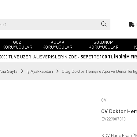
GÖZ
KULAK
SOLUNUM
KORUYUCULAR
KORUYUCULAR
KORUYUCULAR
K
2000 TL VE ÜZERİ ALIŞVERİŞLERİNİZDE -
SEPETTE 100 TL İNDİRİM FI
Ana Sayfa
İş Ayakkabıları
Clog Doktor Hemşire Aşçı ve Deniz Terliğ
CV
CV Doktor Hemş
EV229007310
KDV Hariç Fiyatı (
%