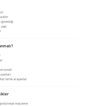
for
azaltır
güvenliği
 yapı
r
anmalı?
r
er
personeli
ışanları
hat terlik arayanlar
ikler
 poliüretan malzeme