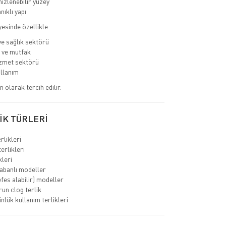
izlenebilir yüzey
nıklı yapı
yesinde özellikle:
e sağlık sektörü
 ve mutfak
izmet sektörü
llanım
 olarak tercih edilir.
İK TÜRLERİ
rlikleri
erlikleri
kleri
abanlı modeller
efes alabilir) modeller
run clog terlik
nlük kullanım terlikleri