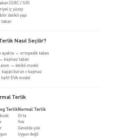
aban (SRC / SR)
riyel iç yüzey
ilir delikli yapı
 taban
erlik Nasıl Seçilir?
 ayakta → ortopedik taban
→ kaymaz taban
llanım → delikli model
 kapalı burun + kaymaz
 hafif EVA model
mal Terlik
og Terlik
Normal Terlik
ksek
Orta
r
Yok
r
Genelde yok
ygun
Uygun değil