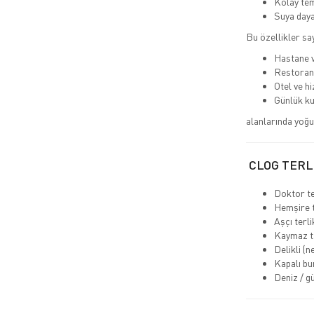
Kolay tem
Suya daya
Bu özellikler sa
Hastane v
Restoran
Otel ve h
Günlük ku
alanlarında yoğun
CLOG TERL
Doktor te
Hemşire t
Aşçı terli
Kaymaz t
Delikli (n
Kapalı bu
Deniz / gü