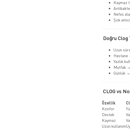
Kaymaz t
Antibakte
Nefes alab
Şok emici
Doğru Clog T
Uzun süre
Hastane 
Yazlık ku
Mutfak →
Günlük →
CLOG vs Nor
Özellik
Cl
Konfor
Yü
Destek
Va
Kaymaz
Va
Uzun kullanım
U