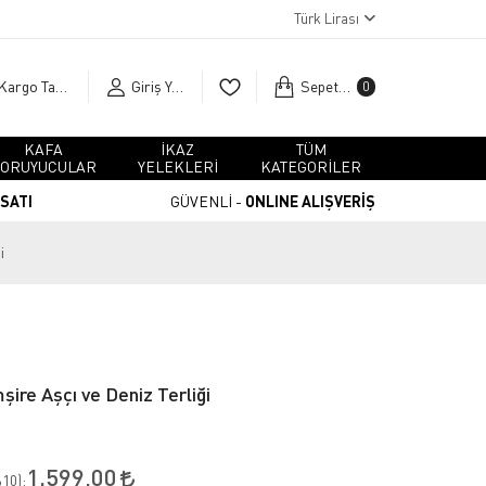
Türk Lirası
Kargo Takip
Giriş Yap
Sepetim
0
KAFA
İKAZ
TÜM
ORUYUCULAR
YELEKLERİ
KATEGORİLER
RSATI
GÜVENLİ -
ONLINE ALIŞVERİŞ
i
ire Aşçı ve Deniz Terliği
1.599,00
10
):