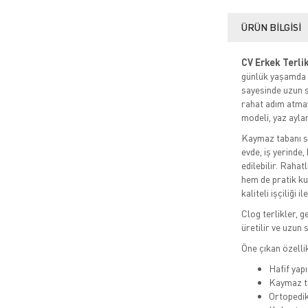
ÜRÜN BILGISI
CV Erkek Terli
günlük yaşamda v
sayesinde uzun s
rahat adım atmay
modeli, yaz aylar
Kaymaz tabanı s
evde, iş yerinde
edilebilir. Raha
hem de pratik ku
kaliteli işçiliği
Clog terlikler, 
üretilir ve uzun 
Öne çıkan özellik
Hafif yap
Kaymaz t
Ortopedik