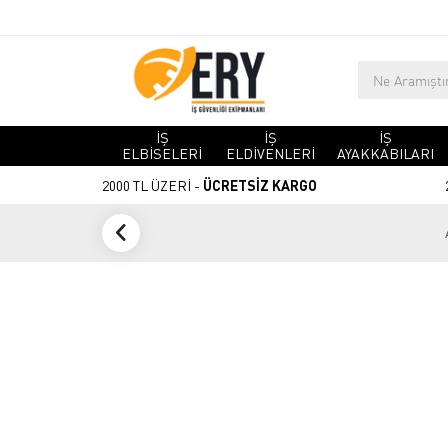
İŞ
İŞ
İŞ
ELBİSELERİ
ELDİVENLERİ
AYAKKABILARI
2000 TL ÜZERİ -
ÜCRETSİZ KARGO