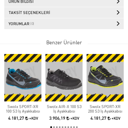
ÜRÜN BILGISI
TAKSIT SEÇENEKLERI
YORUMLAR
(0)
Benzer Ürünler
Swolx SPORT-XR
Swolx AIR-X 100 S3
Swolx SPORT-XR
100 S3 İş Ayakkabısı
İş Ayakkabısı
200 S3 İş Ayakkabısı
4.181,27
3.906,19
4.181,27
+KDV
+KDV
+KDV