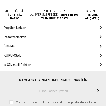
2000 TL ÜZERİ -
2000 TL VE ÜZERİ
GÜVENLİ -
ÜCRETSİZ
ALIŞVERİŞLERİNİZDE -
SEPETTE 100
ONLINE
KARGO
TL İNDİRİM FIRSATI
ALIŞVERİŞ
Popüler Linkler
Pazaryerlerimiz
ÖDEME
KURUMSAL
İş Güvenliği Rehberi
KAMPANYALARDAN HABERDAR OLMAK İÇİN
Gizlilik politikasını
okudum ve elektronik posta almayı kabul