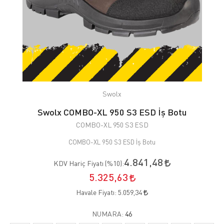
Swolx
Swolx COMBO-XL 950 S3 ESD İş Botu
COMBO-XL 950 S3 ESD
COMBO-XL 950 S3 ESD İş Botu
4.841,48
KDV Hariç Fiyatı (
%10
):
5.325,63
Havale Fiyatı:
5.059,34
NUMARA:
46