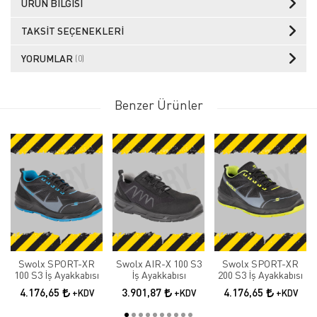
ÜRÜN BILGISI
TAKSIT SEÇENEKLERI
YORUMLAR
(0)
Benzer Ürünler
Swolx SPORT-XR
Swolx AIR-X 100 S3
Swolx SPORT-XR
100 S3 İş Ayakkabısı
İş Ayakkabısı
200 S3 İş Ayakkabısı
4.176,65
3.901,87
4.176,65
+KDV
+KDV
+KDV