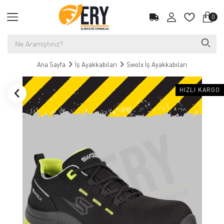
0
Ana Sayfa
İş Ayakkabıları
Swolx İş Ayakkabıları
HIZLI KARGO