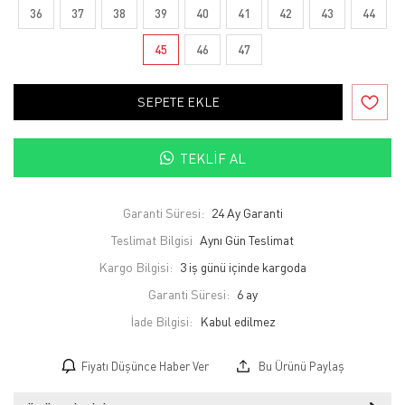
36
37
38
39
40
41
42
43
44
45
46
47
SEPETE EKLE
TEKLIF AL
Garanti Süresi:
24 Ay Garanti
Teslimat Bilgisi
Aynı Gün Teslimat
Kargo Bilgisi:
3 iş günü içinde kargoda
Garanti Süresi:
6 ay
İade Bilgisi:
Fiyatı Düşünce Haber Ver
Bu Ürünü Paylaş