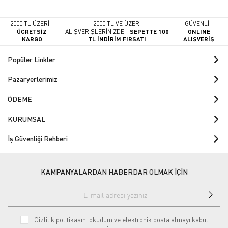
2000 TL ÜZERİ -
2000 TL VE ÜZERİ
GÜVENLİ -
ÜCRETSİZ
ALIŞVERİŞLERİNİZDE -
SEPETTE 100
ONLINE
KARGO
TL İNDİRİM FIRSATI
ALIŞVERİŞ
Popüler Linkler
Pazaryerlerimiz
ÖDEME
KURUMSAL
İş Güvenliği Rehberi
KAMPANYALARDAN HABERDAR OLMAK İÇİN
Gizlilik politikasını
okudum ve elektronik posta almayı kabul