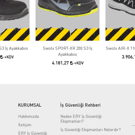
3 İş Ayakkabısı
Swolx SPORT-XR 200 S3 İş
Swolx AIR-X 110
Ayakkabısı
3.906
+KDV
4.181,27
+KDV
KURUMSAL
İş Güvenliği Rehberi
Hakkımızda
Neden ERY İş Güvenliği
Ekipmanları?
İletişim
İş Güvenliği Ekipmanları Nelerdir?
ERY İş Güvenliği