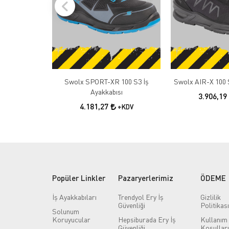
Swolx SPORT-XR 100 S3 İş
Swolx AIR-X 100 S
Ayakkabısı
3.906,19
4.181,27
+KDV
Popüler Linkler
Pazaryerlerimiz
ÖDEME
İş Ayakkabıları
Trendyol Ery İş
Gizlilik
Güvenliği
Politikası
Solunum
Koruyucular
Hepsiburada Ery İş
Kullanım
Güvenliği
Koşulları