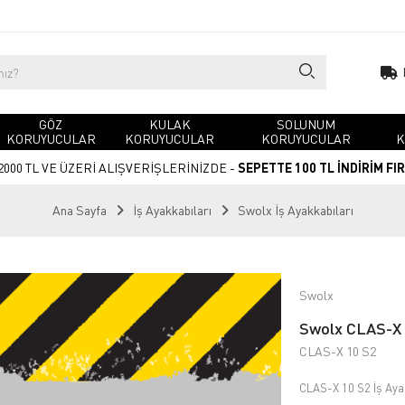
GÖZ
KULAK
SOLUNUM
KORUYUCULAR
KORUYUCULAR
KORUYUCULAR
K
2000 TL VE ÜZERİ ALIŞVERİŞLERİNİZDE -
SEPETTE 100 TL İNDİRİM FI
Ana Sayfa
İş Ayakkabıları
Swolx İş Ayakkabıları
Swolx
Swolx CLAS-X 1
CLAS-X 10 S2
CLAS-X 10 S2 İş Aya