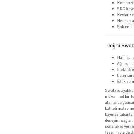
Kompozit
SRC kaym
Kevlar / 
Nefes ala
Şok emici
Doğru Swolx
Hafif iş 
Ağır iş →
Elektrik 
Uzun süre
Islak ze
Swolx iş ayakkabı
mükemmel bir ter
alanlarda çalışa
kaliteli malzemel
kaymaz tabanları
deneyimi sağlar.
sunarak iş veriml
tasarımıyla da d