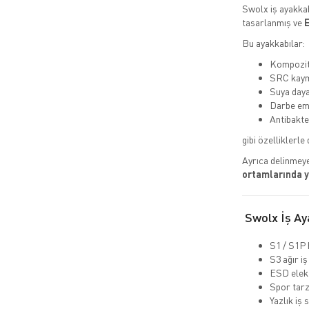
Swolx iş ayakkab
tasarlanmış ve
E
Bu ayakkabılar:
Kompozit 
SRC kaym
Suya daya
Darbe emi
Antibakte
gibi özelliklerle 
Ayrıca delinmeye
ortamlarında 
Swolx İş Aya
S1 / S1P 
S3 ağır iş
ESD elekt
Spor tarz
Yazlık iş 