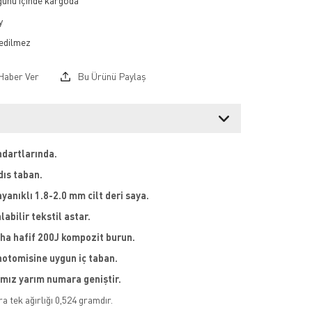
 günü içinde kargoda
y
Haber Ver
Bu Ürünü Paylaş
ndartlarında.
dıs taban.
yanıklı 1.8-2.0 mm cilt deri saya.
labilir tekstil astar.
ha hafif 200J kompozit burun.
notomisine uygun iç taban.
ımız yarım numara geniştir.
a tek ağırlığı 0,524 gramdır.