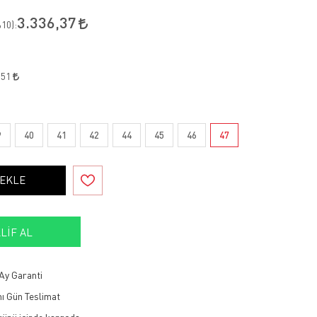
3.336,37
10
):
,51
9
40
41
42
44
45
46
47
 EKLE
LIF AL
Ay Garanti
ı Gün Teslimat