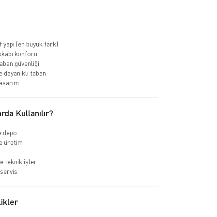
f yapı (en büyük fark)
kkabı konforu
ban güvenliği
 dayanıklı taban
asarım
rda Kullanılır?
ve depo
e üretim
e teknik işler
servis
ikler