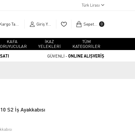
Türk Lirası
Kargo Takip
Giriş Yap
Sepetim
0
KAFA
İKAZ
TÜM
ORUYUCULAR
YELEKLERİ
KATEGORİLER
RSATI
GÜVENLİ -
ONLINE ALIŞVERİŞ
0 S2 İş Ayakkabısı
kkabısı