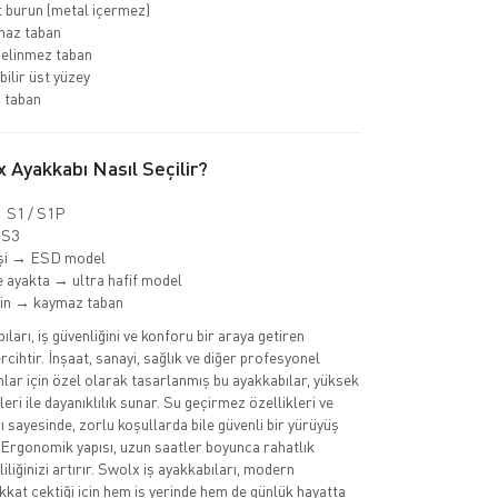
 burun (metal içermez)
az taban
delinmez taban
bilir üst yüzey
 taban
 Ayakkabı Nasıl Seçilir?
→ S1 / S1P
 S3
işi → ESD model
 ayakta → ultra hafif model
min → kaymaz taban
ları, iş güvenliğini ve konforu bir araya getiren
cihtir. İnşaat, sanayi, sağlık ve diğer profesyonel
nlar için özel olarak tasarlanmış bu ayakkabılar, yüksek
eri ile dayanıklılık sunar. Su geçirmez özellikleri ve
 sayesinde, zorlu koşullarda bile güvenli bir yürüyüş
 Ergonomik yapısı, uzun saatler boyunca rahatlık
iliğinizi artırır. Swolx iş ayakkabıları, modern
ikkat çektiği için hem iş yerinde hem de günlük hayatta