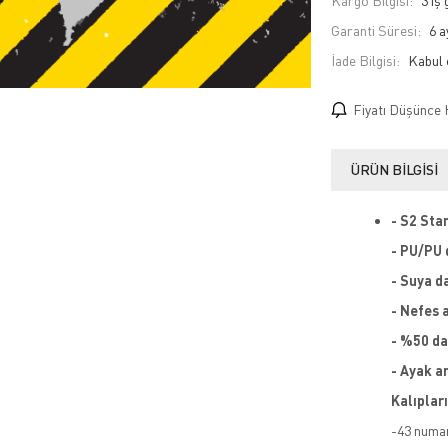
Kargo Bilgisi:
3 iş
Garanti Süresi:
6 a
İade Bilgisi:
Fiyatı Düşünce 
ÜRÜN BILGISI
- S2 Sta
- PU/PU 
- Suya da
- Nefes a
- %50 da
- Ayak a
Kalıplar
-43 numar