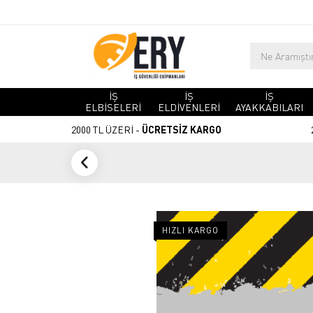
İŞ
İŞ
İŞ
ELBİSELERİ
ELDİVENLERİ
AYAKKABILARI
2000 TL ÜZERİ -
ÜCRETSİZ KARGO
HIZLI KARGO