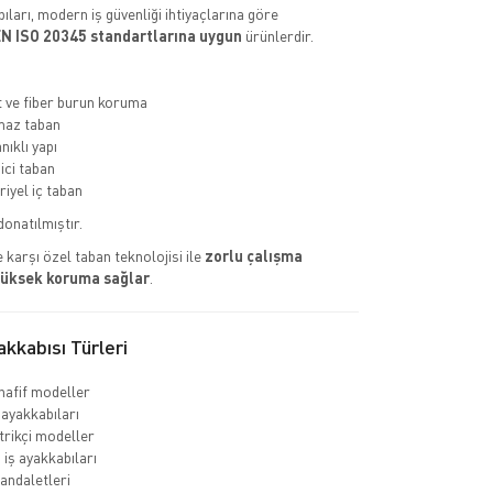
ıları, modern iş güvenliği ihtiyaçlarına göre
N ISO 20345 standartlarına uygun
ürünlerdir.
ve fiber burun koruma
az taban
nıklı yapı
ci taban
riyel iç taban
donatılmıştır.
 karşı özel taban teknolojisi ile
zorlu çalışma
yüksek koruma sağlar
.
kkabısı Türleri
hafif modeller
 ayakkabıları
rikçi modeller
 iş ayakkabıları
sandaletleri