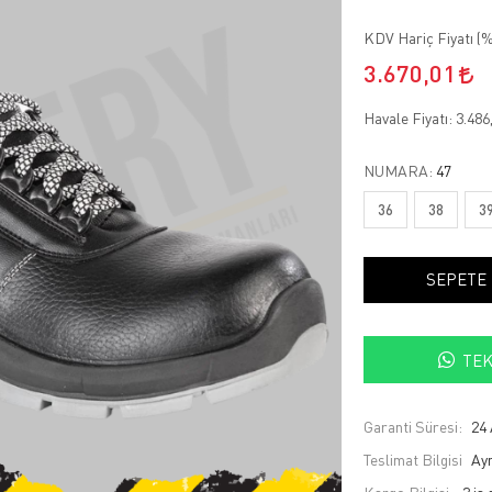
KDV Hariç Fiyatı (
%
3.670,01
Havale Fiyatı:
3.486
NUMARA:
47
36
38
3
SEPETE
TEK
Garanti Süresi:
24 
Teslimat Bilgisi
Ayn