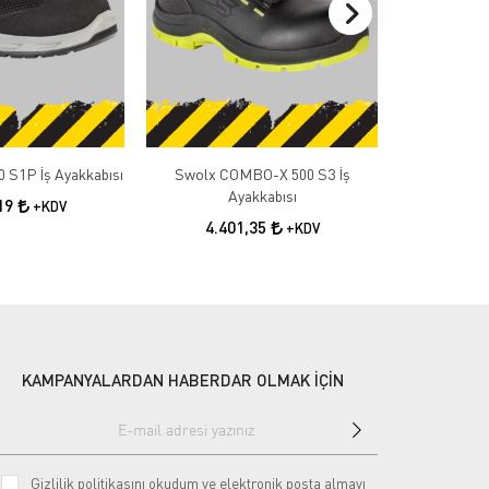
 S1P İş Ayakkabısı
Swolx COMBO-X 500 S3 İş
Swolx COMB
Ayakkabısı
A
,19
+KDV
4.401,35
4.4
+KDV
KAMPANYALARDAN HABERDAR OLMAK İÇİN
Gizlilik politikasını
okudum ve elektronik posta almayı