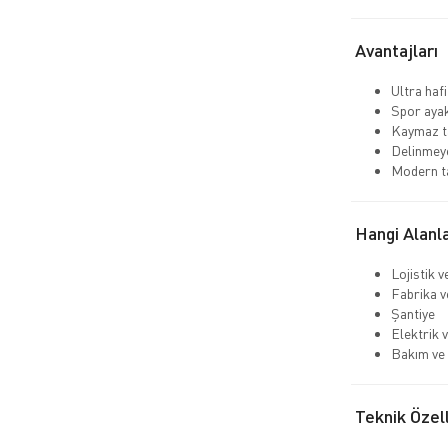
Avantajları
Ultra hafi
Spor aya
Kaymaz ta
Delinmeye
Modern t
Hangi Alanla
Lojistik 
Fabrika v
Şantiye
Elektrik v
Bakım ve 
Teknik Özell