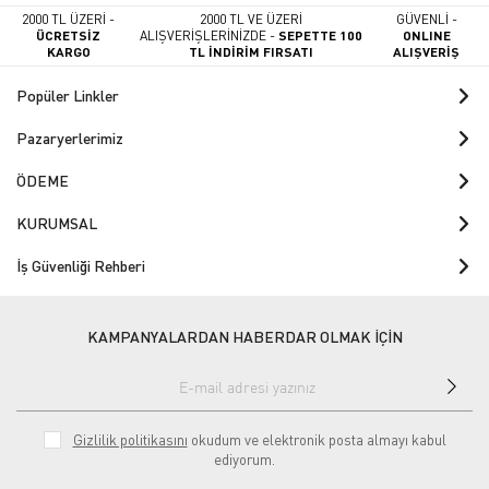
2000 TL ÜZERİ -
2000 TL VE ÜZERİ
GÜVENLİ -
ÜCRETSİZ
ALIŞVERİŞLERİNİZDE -
SEPETTE 100
ONLINE
KARGO
TL İNDİRİM FIRSATI
ALIŞVERİŞ
Popüler Linkler
Pazaryerlerimiz
ÖDEME
KURUMSAL
İş Güvenliği Rehberi
KAMPANYALARDAN HABERDAR OLMAK İÇİN
Gizlilik politikasını
okudum ve elektronik posta almayı kabul
ediyorum.