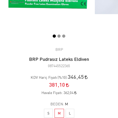
BRP
BRP Pudrasız Lateks Eldiven
087445522365
346,45
KDV Hariç Fiyatı (
%10
):
381,10
Havale Fiyatı:
362,04
BEDEN:
M
S
M
L