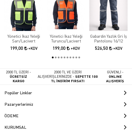
Yönetici İkaz Yeleği
Yönetici İkaz Yeleği
Gabardin Yazlık Gri İş
Sarı/Lacivert
Turuncu/Lacivert
Pantolonu 16/12
199,00
199,00
526,50
+KDV
+KDV
+KDV
2000 TL ÜZERİ -
2000 TL VE ÜZERİ
GÜVENLİ -
ÜCRETSİZ
ALIŞVERİŞLERİNİZDE -
SEPETTE 100
ONLINE
KARGO
TL İNDİRİM FIRSATI
ALIŞVERİŞ
Popüler Linkler
Pazaryerlerimiz
ÖDEME
KURUMSAL