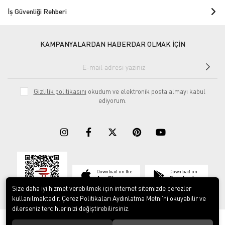
İş Güvenliği Rehberi
KAMPANYALARDAN HABERDAR OLMAK İÇİN
Gizlilik politikasını
okudum ve elektronik posta almayı kabul
ediyorum.
Download on the
Download on
App Store
Google play
Size daha iyi hizmet verebilmek için internet sitemizde çerezler
kullanılmaktadır. Çerez Politikaları Aydınlatma Metni’ni okuyabilir ve
dilerseniz tercihlerinizi değiştirebilirsiniz.
© 2023
ERY İş Güvenliği Ekipmanları
. Tüm hakları saklıdır.