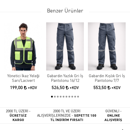
Benzer Ürünler
Yönetici İkaz Yeleği
Gabardin Yazlık Gri İş
Gabardin Kışlık Gri İş
Sarı/Lacivert
Pantolonu 16/12
Pantolonu 7/7
199,00
526,50
553,50
+KDV
+KDV
+KDV
2000 TL ÜZERİ -
2000 TL VE ÜZERİ
GÜVENLİ -
ÜCRETSİZ
ALIŞVERİŞLERİNİZDE -
SEPETTE 100
ONLINE
KARGO
TL İNDİRİM FIRSATI
ALIŞVERİŞ