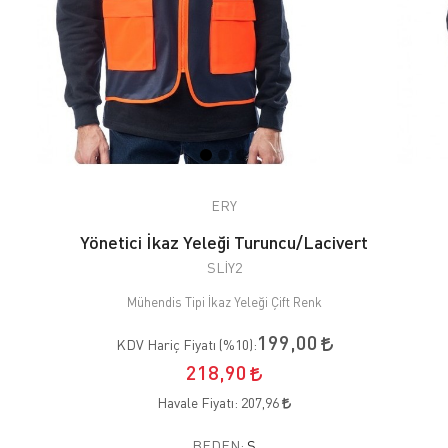
ERY
Yönetici İkaz Yeleği Turuncu/Lacivert
SLİY2
Mühendis Tipi İkaz Yeleği Çift Renk
199,00
KDV Hariç Fiyatı (
%10
):
218,90
Havale Fiyatı:
207,96
BEDEN:
S