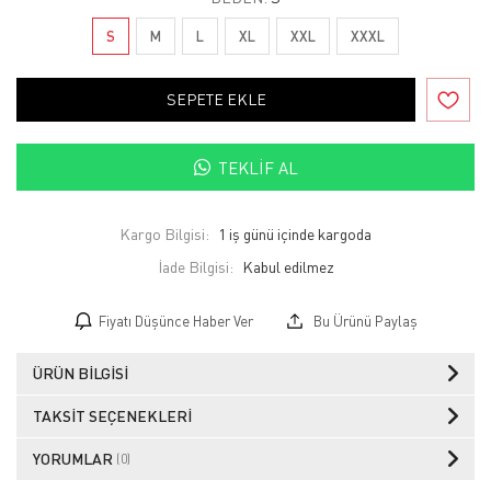
S
M
L
XL
XXL
XXXL
SEPETE EKLE
TEKLIF AL
Kargo Bilgisi:
1 iş günü içinde kargoda
İade Bilgisi:
Fiyatı Düşünce Haber Ver
Bu Ürünü Paylaş
ÜRÜN BILGISI
TAKSIT SEÇENEKLERI
YORUMLAR
(0)