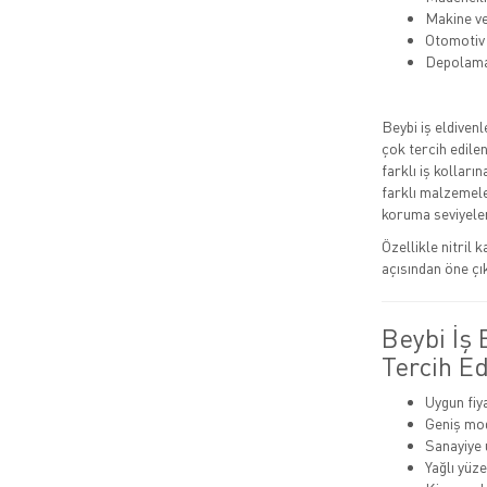
Makine v
Otomotiv
Depolam
Beybi iş eldivenl
çok tercih edile
farklı iş kolları
farklı malzemele
koruma seviyeler
Özellikle nitril 
açısından öne çı
Beybi İş
Tercih Ed
Uygun fiy
Geniş mode
Sanayiye 
Yağlı yüz