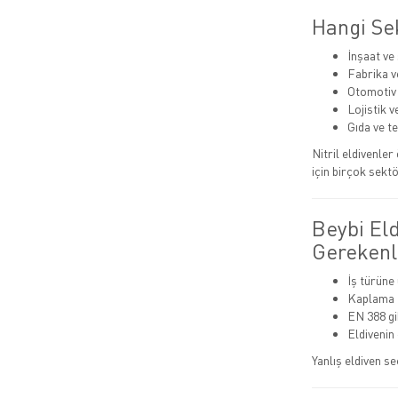
Hangi Sek
İnşaat ve
Fabrika v
Otomotiv
Lojistik 
Gıda ve t
Nitril eldivenle
için birçok sektö
Beybi El
Gerekenl
İş türüne
Kaplama t
EN 388 gib
Eldivenin
Yanlış eldiven se