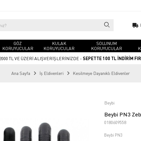
GÖZ
KULAK
SOLUNUM
KORUYUCULAR
KORUYUCULAR
KORUYUCULAR
K
2000 TL VE ÜZERİ ALIŞVERİŞLERİNİZDE -
SEPETTE 100 TL İNDİRİM FI
Ana Sayfa
İş Eldivenleri
Kesilmeye Dayanıklı Eldivenler
Beybi
Beybi PN3 Zebr
0180609558
Beybi PN3