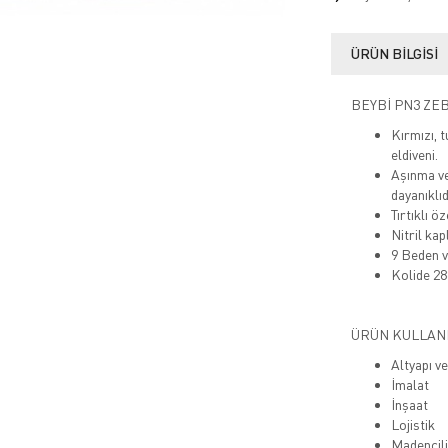
ÜRÜN BILGISI
BEYBİ PN3 ZE
Kırmızı, t
eldiveni.
Aşınma ve 
dayanıklıd
Tırtıklı ö
Nitril kap
9 Beden v
Kolide 28
ÜRÜN KULLAN
Altyapı v
İmalat
İnşaat
Lojistik
Madencil