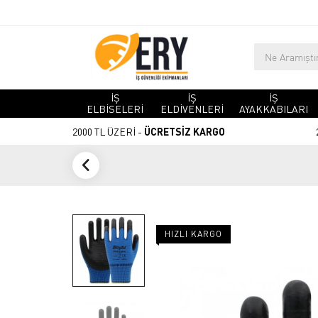
İŞ
İŞ
İŞ
ELBİSELERİ
ELDİVENLERİ
AYAKKABILARI
2000 TL ÜZERİ -
ÜCRETSİZ KARGO
HIZLI KARGO