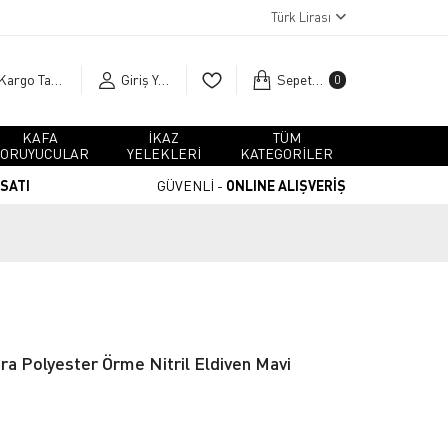
Türk Lirası
Kargo Takip
Giriş Yap
Sepetim
0
KAFA
İKAZ
TÜM
ORUYUCULAR
YELEKLERİ
KATEGORİLER
RSATI
GÜVENLİ -
ONLINE ALIŞVERİŞ
a Polyester Örme Nitril Eldiven Mavi