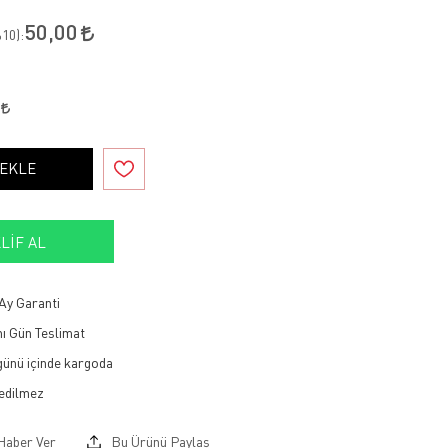
50,00
10
):
5
 EKLE
LIF AL
Ay Garanti
ı Gün Teslimat
 günü içinde kargoda
Haber Ver
Bu Ürünü Paylaş