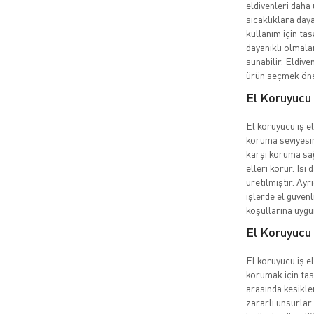
eldivenleri daha 
sıcaklıklara daya
kullanım için ta
dayanıklı olmala
sunabilir. Eldive
ürün seçmek öne
El Koruyucu 
El koruyucu iş el
koruma seviyesin
karşı koruma sağ
elleri korur. Isı 
üretilmiştir. Ayr
işlerde el güvenl
koşullarına uygu
El Koruyucu 
El koruyucu iş eld
korumak için tas
arasında kesikler
zararlı unsurlar 