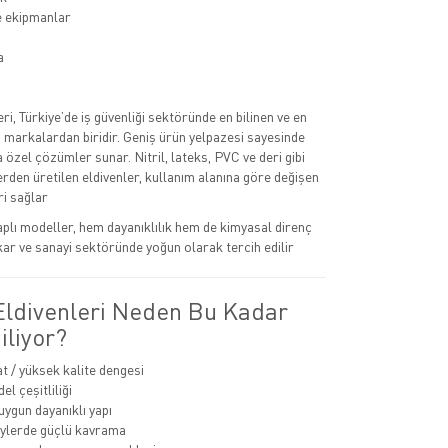
e ekipmanlar
a
eri, Türkiye’de iş güvenliği sektöründe en bilinen ve en
n markalardan biridir. Geniş ürün yelpazesi sayesinde
na özel çözümler sunar. Nitril, lateks, PVC ve deri gibi
rden üretilen eldivenler, kullanım alanına göre değişen
i sağlar
kaplı modeller, hem dayanıklılık hem de kimyasal direnç
kar ve sanayi sektöründe yoğun olarak tercih edilir
 Eldivenleri Neden Bu Kadar
iliyor?
at / yüksek kalite dengesi
l çeşitliliği
uygun dayanıklı yapı
eylerde güçlü kavrama