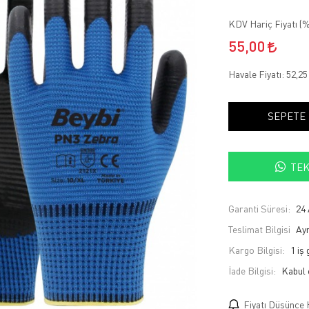
KDV Hariç Fiyatı (
%
55,00
Havale Fiyatı:
52,2
SEPETE
TEK
Garanti Süresi:
24 
Teslimat Bilgisi
Ayn
Kargo Bilgisi:
1 iş
İade Bilgisi:
Fiyatı Düşünce 