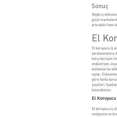
Sonuç
Beybi iş eldiven
güçlü markalarda
artırabilir hem de
El Kor
El koruyucu iş el
yaralanmalara, k
karşı koruyan ön
endüstriyel, inşa
kullanılan bu eld
oynar. Eldivenler
göre farklı korum
çeşitleri, fiyatla
bulacaksınız.
El Koruyucu İ
El koruyucu iş el
seviyesine ve üre