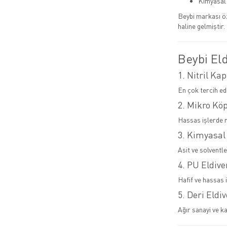
Kimyasal 
Beybi markası ö
haline gelmiştir.
Beybi Eld
1. Nitril Kap
En çok tercih ed
2. Mikro Kö
Hassas işlerde 
3. Kimyasal
Asit ve solventl
4. PU Eldive
Hafif ve hassas i
5. Deri Eldi
Ağır sanayi ve ka