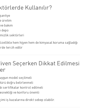
törlerde Kullanılır?
 şantiye
e üretim
 ve bakım
ve depo
emizlik sektörleri
r özellikle hem hijyen hem de kimyasal koruma sağladığı
rde tercih edilir
diven Seçerken Dikkat Edilmesi
er
 uygun model seçilmeli
ürü doğru belirlenmeli
i sertifikalar kontrol edilmeli
 esnekliği ve konforu önemli
çimi iş kazalarına direkt sebep olabilir.