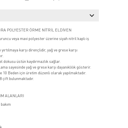
BRA POLYESTER ÖRME NİTRİL ELDİVEN
uruncu veya mavi polyester üzerine siyah nitril kaplı iş
yırtılmaya karşı dirençlidir, yağ ve grese karşı
ır.
zel dokusu üstün kaydırmazlık sağlar.
lama sayesinde yağ ve grese karşı dayanıklılık gösterir.
e 10 Beden için üretim düzenli olarak yapılmaktadır.
8 çift bulunmaktadır.
IM ALANLARI
e bakım
ik