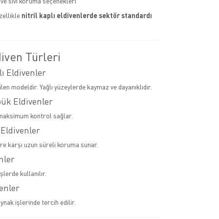
ve sıvı koruma seçenekleri
zellikle
nitril kaplı eldivenlerde sektör standardı
iven Türleri
lı Eldivenler
ilen modeldir. Yağlı yüzeylerde kaymaz ve dayanıklıdır.
pük Eldivenler
maksimum kontrol sağlar.
 Eldivenler
ere karşı uzun süreli koruma sunar.
nler
şlerde kullanılır.
venler
ynak işlerinde tercih edilir.