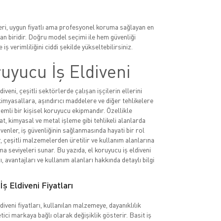
leri, uygun fiyatlı ama profesyonel koruma sağlayan en
n biridir. Doğru model seçimi ile hem güvenliği
 iş verimliliğini ciddi şekilde yükseltebilirsiniz.
uyucu İş Eldiveni
diveni, çeşitli sektörlerde çalışan işçilerin ellerini
imyasallara, aşındırıcı maddelere ve diğer tehlikelere
emli bir kişisel koruyucu ekipmandır. Özellikle
at, kimyasal ve metal işleme gibi tehlikeli alanlarda
ivenler, iş güvenliğinin sağlanmasında hayati bir rol
, çeşitli malzemelerden üretilir ve kullanım alanlarına
a seviyeleri sunar. Bu yazıda, el koruyucu iş eldiveni
rı, avantajları ve kullanım alanları hakkında detaylı bilgi
ş Eldiveni Fiyatları
diveni fiyatları, kullanılan malzemeye, dayanıklılık
tici markaya bağlı olarak değişiklik gösterir. Basit iş