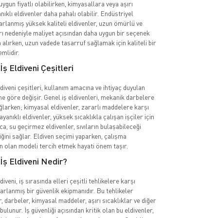
uygun fiyatlı olabilirken, kimyasallara veya aşırı
nıklı eldivenler daha pahalı olabilir. Endüstriyel
sarlanmış yüksek kaliteli eldivenler, uzun ömürlü ve
rı nedeniyle maliyet açısından daha uygun bir seçenek
n alırken, uzun vadede tasarruf sağlamak için kaliteli bir
mlidir.
İş Eldiveni Çeşitleri
diveni çeşitleri, kullanım amacına ve ihtiyaç duyulan
e göre değişir. Genel iş eldivenleri, mekanik darbelere
larken; kimyasal eldivenler, zararlı maddelere karşı
dayanıklı eldivenler, yüksek sıcaklıkla çalışan işçiler için
ıca, su geçirmez eldivenler, sıvıların bulaşabileceği
iğini sağlar. Eldiven seçimi yaparken, çalışma
n olan modeli tercih etmek hayati önem taşır.
İş Eldiveni Nedir?
iveni, iş sırasında elleri çeşitli tehlikelere karşı
arlanmış bir güvenlik ekipmanıdır. Bu tehlikeler
, darbeler, kimyasal maddeler, aşırı sıcaklıklar ve diğer
bulunur. İş güvenliği açısından kritik olan bu eldivenler,