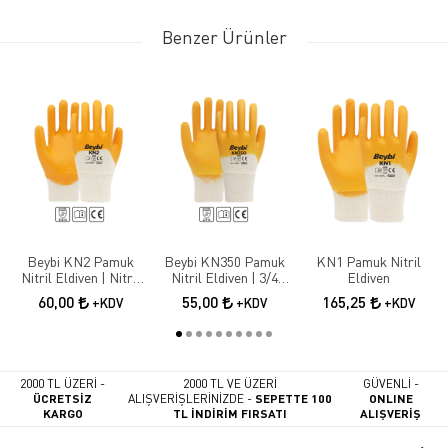
Benzer Ürünler
Beybi KN2 Pamuk
Beybi KN350 Pamuk
KN1 Pamuk Nitril
Nitril Eldiven | Nitril
Nitril Eldiven | 3/4
Eldiven
Kaplama İş Güvenliği
Nitril Kaplama İş
60,00
55,00
165,25
+KDV
+KDV
+KDV
Eldiveni
Eldiveni
2000 TL ÜZERİ -
2000 TL VE ÜZERİ
GÜVENLİ -
ÜCRETSİZ
ALIŞVERİŞLERİNİZDE -
SEPETTE 100
ONLINE
KARGO
TL İNDİRİM FIRSATI
ALIŞVERİŞ