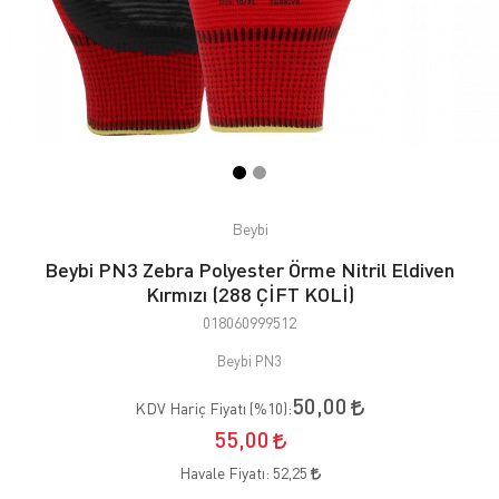
Beybi
Beybi PN3 Zebra Polyester Örme Nitril Eldiven
Kırmızı (288 ÇİFT KOLİ)
018060999512
Beybi PN3
50,00
KDV Hariç Fiyatı (
%10
):
55,00
Havale Fiyatı:
52,25