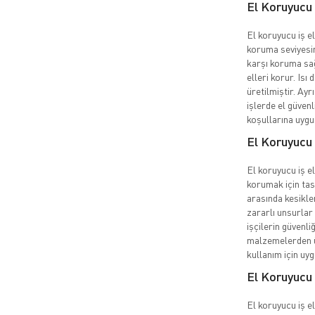
El Koruyucu 
El koruyucu iş el
koruma seviyesin
karşı koruma sağ
elleri korur. Isı 
üretilmiştir. Ayr
işlerde el güvenl
koşullarına uygu
El Koruyucu 
El koruyucu iş eld
korumak için tas
arasında kesikler
zararlı unsurlar 
işçilerin güvenli
malzemelerden üre
kullanım için uy
El Koruyucu 
El koruyucu iş el