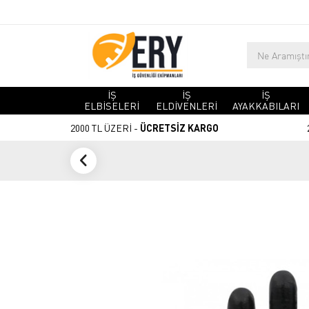
İŞ
İŞ
İŞ
ELBİSELERİ
ELDİVENLERİ
AYAKKABILARI
2000 TL ÜZERİ -
ÜCRETSİZ KARGO