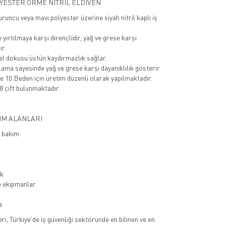
YESTER ÖRME NİTRİL ELDİVEN
uruncu veya mavi polyester üzerine siyah nitril kaplı iş
yırtılmaya karşı dirençlidir, yağ ve grese karşı
ır.
zel dokusu üstün kaydırmazlık sağlar.
lama sayesinde yağ ve grese karşı dayanıklılık gösterir.
e 10 Beden için üretim düzenli olarak yapılmaktadır.
8 çift bulunmaktadır.
IM ALANLARI
e bakım
ik
e ekipmanlar
a
eri, Türkiye’de iş güvenliği sektöründe en bilinen ve en