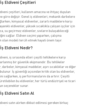
İş Eldiveni Çeşitleri
diveni çeşitleri, kullanım amacına ve ihtiyaç duyulan
e göre değişir. Genel iş eldivenleri, mekanik darbelere
larken; kimyasal eldivenler, zararlı maddelere karşı
dayanıklı eldivenler, yüksek sıcaklıkla çalışan işçiler için
ıca, su geçirmez eldivenler, sıvıların bulaşabileceği
iğini sağlar. Eldiven seçimi yaparken, çalışma
n olan modeli tercih etmek hayati önem taşır.
İş Eldiveni Nedir?
iveni, iş sırasında elleri çeşitli tehlikelere karşı
arlanmış bir güvenlik ekipmanıdır. Bu tehlikeler
, darbeler, kimyasal maddeler, aşırı sıcaklıklar ve diğer
bulunur. İş güvenliği açısından kritik olan bu eldivenler,
ğini sağlarken, iş performanslarını da artırır. Çeşitli
tilebilen bu eldivenler, her türlü endüstriyel ve ticari
gun seçenekler sunar.
İş Eldiveni Satın Al
diveni satın alırken dikkat edilmesi gereken birkaç