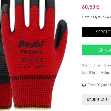
60,50
Havale Fiyatı:
57,4
SEPETE
TEK
Kargo Bilgisi:
2 iş
İade Bilgisi:
Fiyatı Düşünce 
ÜRÜN BILGISI