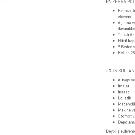
PN ZEBRA POL
Kırmızı, t
eldiveni.
Aşınma ve 
dayanıklıd
Tırtıklı ö
Nitril kap
9 Beden v
Kolide 28
ÜRÜN KULLAN
Altyapı v
İmalat
İnşaat
Lojistik
Madencil
Makine v
Otomotiv
Depolam
Beybi iş eldivenl