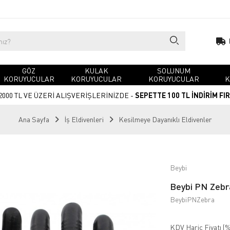
GÖZ
KULAK
SOLUNUM
KORUYUCULAR
KORUYUCULAR
KORUYUCULAR
K
2000 TL VE ÜZERİ ALIŞVERİŞLERİNİZDE -
SEPETTE 100 TL İNDİRİM FI
Ana Sayfa
İş Eldivenleri
Kesilmeye Dayanıklı Eldivenler
Beybi
Beybi PN Zebra
BeybiPNZebra
KDV Hariç Fiyatı (
%