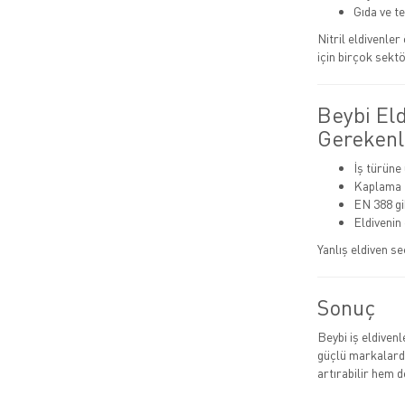
Gıda ve t
Nitril eldivenle
için birçok sektö
Beybi El
Gerekenl
İş türüne
Kaplama t
EN 388 gib
Eldivenin
Yanlış eldiven se
Sonuç
Beybi iş eldiven
güçlü markalarda
artırabilir hem de