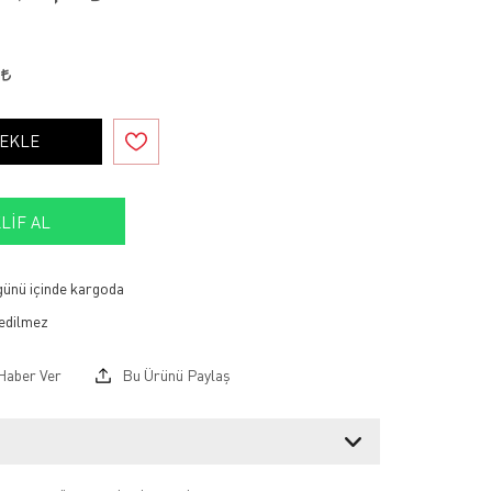
8
 EKLE
LIF AL
 günü içinde kargoda
Haber Ver
Bu Ürünü Paylaş