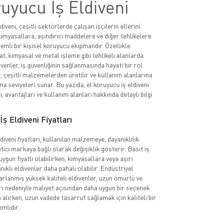
uyucu İş Eldiveni
diveni, çeşitli sektörlerde çalışan işçilerin ellerini
imyasallara, aşındırıcı maddelere ve diğer tehlikelere
emli bir kişisel koruyucu ekipmandır. Özellikle
at, kimyasal ve metal işleme gibi tehlikeli alanlarda
ivenler, iş güvenliğinin sağlanmasında hayati bir rol
, çeşitli malzemelerden üretilir ve kullanım alanlarına
a seviyeleri sunar. Bu yazıda, el koruyucu iş eldiveni
rı, avantajları ve kullanım alanları hakkında detaylı bilgi
ş Eldiveni Fiyatları
diveni fiyatları, kullanılan malzemeye, dayanıklılık
tici markaya bağlı olarak değişiklik gösterir. Basit iş
uygun fiyatlı olabilirken, kimyasallara veya aşırı
nıklı eldivenler daha pahalı olabilir. Endüstriyel
sarlanmış yüksek kaliteli eldivenler, uzun ömürlü ve
rı nedeniyle maliyet açısından daha uygun bir seçenek
n alırken, uzun vadede tasarruf sağlamak için kaliteli bir
mlidir.