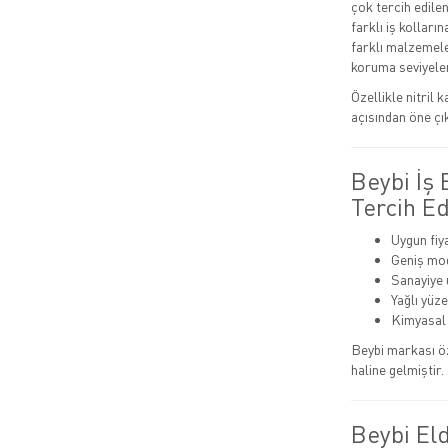
çok tercih edile
farklı iş kolları
farklı malzemele
koruma seviyeler
Özellikle nitril 
açısından öne çı
Beybi İş
Tercih Ed
Uygun fiy
Geniş mode
Sanayiye 
Yağlı yüz
Kimyasal 
Beybi markası ö
haline gelmiştir.
Beybi Eld