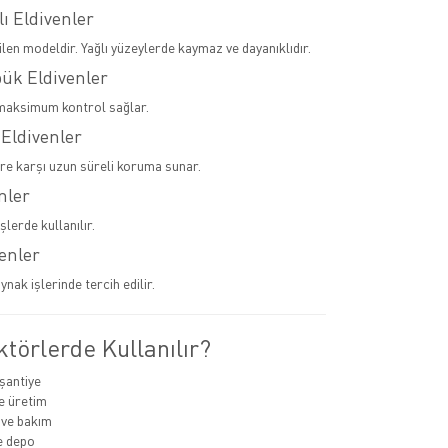
lı Eldivenler
ilen modeldir. Yağlı yüzeylerde kaymaz ve dayanıklıdır.
pük Eldivenler
maksimum kontrol sağlar.
 Eldivenler
ere karşı uzun süreli koruma sunar.
nler
şlerde kullanılır.
venler
ynak işlerinde tercih edilir.
törlerde Kullanılır?
 şantiye
e üretim
 ve bakım
ve depo