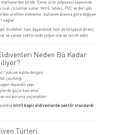
n markalardan biridir. Geniş ürün yelpazesi sayesinde
na özel çözümler sunar. Nitril, lateks, PVC ve deri gibi
rden üretilen eldivenler, kullanım alanına göre değişen
i sağlar
kaplı modeller, hem dayanıklılık hem de kimyasal direnç
kar ve sanayi sektöründe yoğun olarak tercih edilir
 Eldivenleri Neden Bu Kadar
iliyor?
at / yüksek kalite dengesi
l çeşitliliği
uygun dayanıklı yapı
eylerde güçlü kavrama
ve sıvı koruma seçenekleri
zellikle
nitril kaplı eldivenlerde sektör standardı
iven Türleri