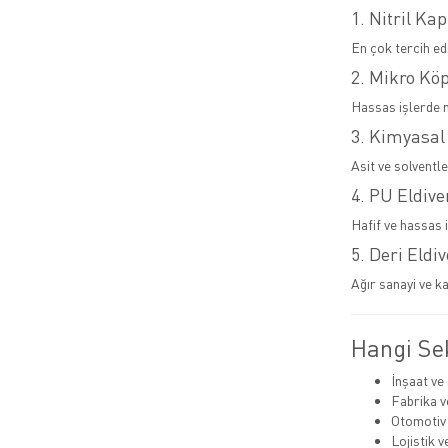
1. Nitril Kap
En çok tercih ed
2. Mikro Kö
Hassas işlerde 
3. Kimyasal
Asit ve solventl
4. PU Eldive
Hafif ve hassas i
5. Deri Eldi
Ağır sanayi ve ka
Hangi Sek
İnşaat ve
Fabrika v
Otomotiv
Lojistik 