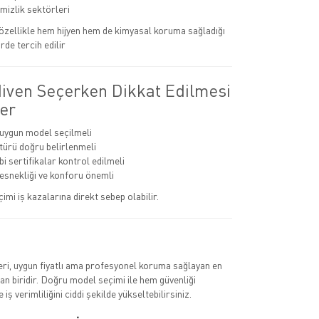
emizlik sektörleri
r özellikle hem hijyen hem de kimyasal koruma sağladığı
rde tercih edilir
diven Seçerken Dikkat Edilmesi
er
 uygun model seçilmeli
ürü doğru belirlenmeli
i sertifikalar kontrol edilmeli
 esnekliği ve konforu önemli
çimi iş kazalarına direkt sebep olabilir.
leri, uygun fiyatlı ama profesyonel koruma sağlayan en
n biridir. Doğru model seçimi ile hem güvenliği
 iş verimliliğini ciddi şekilde yükseltebilirsiniz.