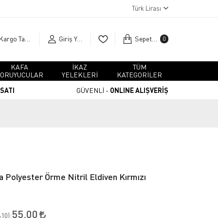
Türk Lirası
Kargo Takip
Giriş Yap
Sepetim
0
KAFA
İKAZ
TÜM
ORUYUCULAR
YELEKLERİ
KATEGORİLER
RSATI
GÜVENLİ -
ONLINE ALIŞVERİŞ
 Polyester Örme Nitril Eldiven Kırmızı
55,00
10
):