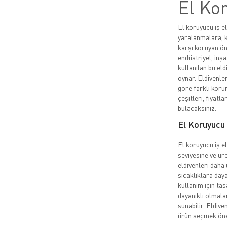
El Kor
El koruyucu iş el
yaralanmalara, k
karşı koruyan ön
endüstriyel, inşa
kullanılan bu eld
oynar. Eldivenler
göre farklı korum
çeşitleri, fiyatla
bulacaksınız.
El Koruyucu İ
El koruyucu iş el
seviyesine ve üre
eldivenleri daha 
sıcaklıklara daya
kullanım için ta
dayanıklı olmala
sunabilir. Eldive
ürün seçmek öne