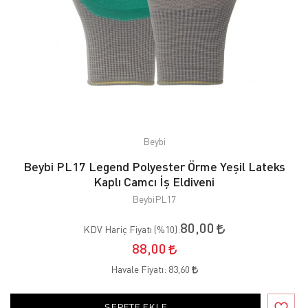
Beybi
Beybi PL17 Legend Polyester Örme Yeşil Lateks
Kaplı Camcı İş Eldiveni
BeybiPL17
80,00
KDV Hariç Fiyatı (
%10
):
88,00
Havale Fiyatı:
83,60
SEPETE EKLE