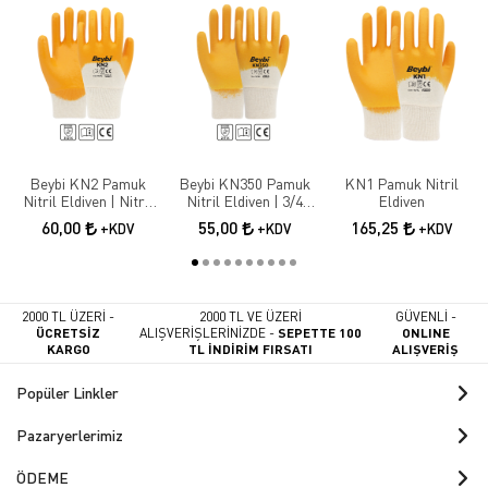
Beybi KN2 Pamuk
Beybi KN350 Pamuk
KN1 Pamuk Nitril
Nitril Eldiven | Nitril
Nitril Eldiven | 3/4
Eldiven
Kaplama İş Güvenliği
Nitril Kaplama İş
60,00
55,00
165,25
+KDV
+KDV
+KDV
Eldiveni
Eldiveni
2000 TL ÜZERİ -
2000 TL VE ÜZERİ
GÜVENLİ -
ÜCRETSİZ
ALIŞVERİŞLERİNİZDE -
SEPETTE 100
ONLINE
KARGO
TL İNDİRİM FIRSATI
ALIŞVERİŞ
Popüler Linkler
Pazaryerlerimiz
ÖDEME