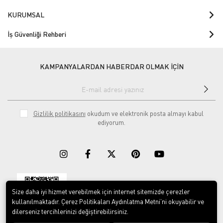
KURUMSAL
İş Güvenliği Rehberi
KAMPANYALARDAN HABERDAR OLMAK İÇİN
Gizlilik politikasını
okudum ve elektronik posta almayı kabul
ediyorum.
Size daha iyi hizmet verebilmek için internet sitemizde çerezler
Download on the
Download on
App Store
Google play
kullanılmaktadır. Çerez Politikaları Aydınlatma Metni’ni okuyabilir ve
dilerseniz tercihlerinizi değiştirebilirsiniz.