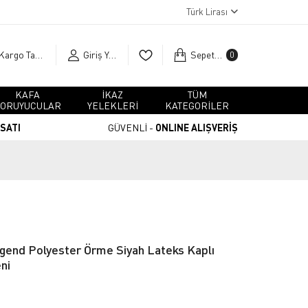
Türk Lirası
Kargo Takip
Giriş Yap
Sepetim
0
KAFA
İKAZ
TÜM
ORUYUCULAR
YELEKLERİ
KATEGORİLER
RSATI
GÜVENLİ -
ONLINE ALIŞVERİŞ
gend Polyester Örme Siyah Lateks Kaplı
ni