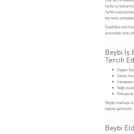
farklı iş kolları
farklı malzemele
koruma seviyeler
Özellikle nitril 
açısından öne çı
Beybi İş
Tercih Ed
Uygun fiy
Geniş mode
Sanayiye 
Yağlı yüz
Kimyasal 
Beybi markası ö
haline gelmiştir.
Beybi Eld