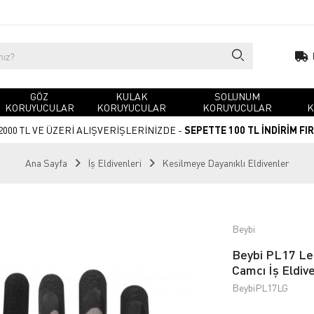
GÖZ
KULAK
SOLUNUM
KORUYUCULAR
KORUYUCULAR
KORUYUCULAR
K
2000 TL VE ÜZERİ ALIŞVERİŞLERİNİZDE -
SEPETTE 100 TL İNDİRİM FI
Ana Sayfa
İş Eldivenleri
Kesilmeye Dayanıklı Eldivenler
Beybi
Beybi PL17 Le
Camcı İş Eldive
BeybiPL17LG