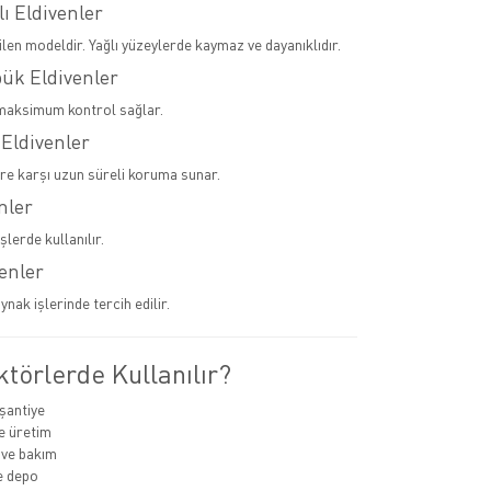
lı Eldivenler
ilen modeldir. Yağlı yüzeylerde kaymaz ve dayanıklıdır.
pük Eldivenler
maksimum kontrol sağlar.
 Eldivenler
ere karşı uzun süreli koruma sunar.
nler
şlerde kullanılır.
venler
ynak işlerinde tercih edilir.
törlerde Kullanılır?
 şantiye
e üretim
 ve bakım
ve depo