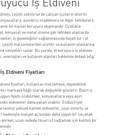
uyucu İş Eldiveni
diveni, çeşitli sektörlerde çalışan işçilerin ellerini
imyasallara, aşındırıcı maddelere ve diğer tehlikelere
emli bir kişisel koruyucu ekipmandır. Özellikle
at, kimyasal ve metal işleme gibi tehlikeli alanlarda
ivenler, iş güvenliğinin sağlanmasında hayati bir rol
, çeşitli malzemelerden üretilir ve kullanım alanlarına
a seviyeleri sunar. Bu yazıda, el koruyucu iş eldiveni
rı, avantajları ve kullanım alanları hakkında detaylı bilgi
ş Eldiveni Fiyatları
diveni fiyatları, kullanılan malzemeye, dayanıklılık
tici markaya bağlı olarak değişiklik gösterir. Basit iş
uygun fiyatlı olabilirken, kimyasallara veya aşırı
nıklı eldivenler daha pahalı olabilir. Endüstriyel
sarlanmış yüksek kaliteli eldivenler, uzun ömürlü ve
rı nedeniyle maliyet açısından daha uygun bir seçenek
n alırken, uzun vadede tasarruf sağlamak için kaliteli bir
mlidir.