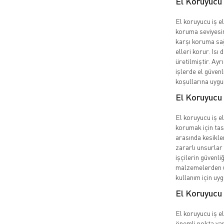
El Koruyucu 
El koruyucu iş el
koruma seviyesin
karşı koruma sağ
elleri korur. Isı 
üretilmiştir. Ayr
işlerde el güvenl
koşullarına uygu
El Koruyucu 
El koruyucu iş eld
korumak için tas
arasında kesikler
zararlı unsurlar 
işçilerin güvenli
malzemelerden üre
kullanım için uy
El Koruyucu 
El koruyucu iş el
önemli nokta vard