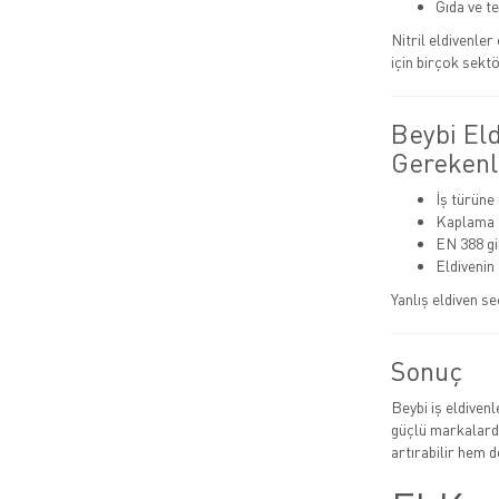
Gıda ve t
Nitril eldivenle
için birçok sektö
Beybi El
Gerekenl
İş türüne
Kaplama t
EN 388 gib
Eldivenin
Yanlış eldiven se
Sonuç
Beybi iş eldiven
güçlü markalarda
artırabilir hem de