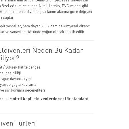
na özel çözümler sunar. Nitril, lateks, PVC ve deri gibi
rden üretilen eldivenler, kullanım alanına göre değişen
i sağlar
kaplı modeller, hem dayanıklılık hem de kimyasal direnç
kar ve sanayi sektöründe yoğun olarak tercih edilir
 Eldivenleri Neden Bu Kadar
iliyor?
at / yüksek kalite dengesi
l çeşitliliği
uygun dayanıklı yapı
eylerde güçlü kavrama
ve sıvı koruma seçenekleri
zellikle
nitril kaplı eldivenlerde sektör standardı
iven Türleri