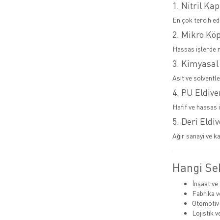
1. Nitril Kap
En çok tercih ed
2. Mikro Kö
Hassas işlerde 
3. Kimyasal
Asit ve solventl
4. PU Eldive
Hafif ve hassas i
5. Deri Eldi
Ağır sanayi ve ka
Hangi Sek
İnşaat ve
Fabrika v
Otomotiv
Lojistik 