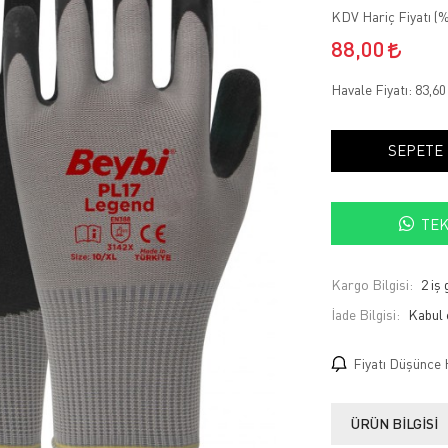
KDV Hariç Fiyatı (
%
88,00
Havale Fiyatı:
83,6
SEPETE
TEK
Kargo Bilgisi:
2 iş
İade Bilgisi:
Fiyatı Düşünce 
ÜRÜN BILGISI