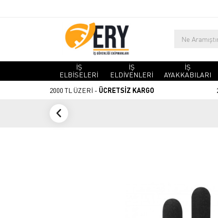
İŞ
İŞ
İŞ
ELBİSELERİ
ELDİVENLERİ
AYAKKABILARI
2000 TL ÜZERİ -
ÜCRETSİZ KARGO