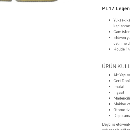
PL17 Legend
Yüksek kal
kaplanmış 
Cam işleri
Eldiven yü
delinme di
Kolide 14
ÜRÜN KULL
Alt Yapı 
Geri Dönü
İmalat
İnşaat
Madencil
Makine v
Otomotiv
Depolam
Beybi iş eldivenl
çok tercih edile