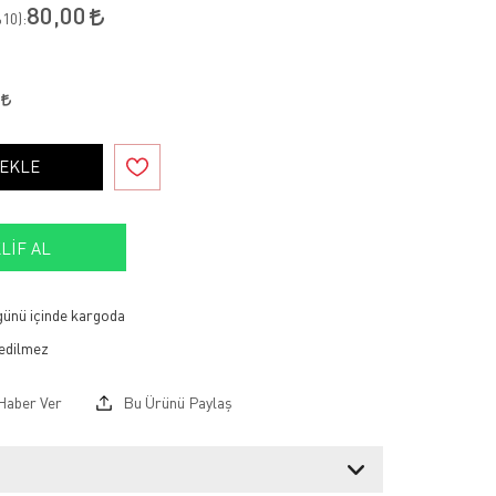
80,00
10
):
0
 EKLE
LIF AL
 günü içinde kargoda
Haber Ver
Bu Ürünü Paylaş