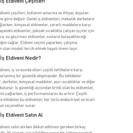
İş Eldiveni Çeşitleri
diveni çeşitleri, kullanım amacına ve ihtiyaç duyulan
e göre değişir. Genel iş eldivenleri, mekanik darbelere
larken; kimyasal eldivenler, zararlı maddelere karşı
dayanıklı eldivenler, yüksek sıcaklıkla çalışan işçiler için
ıca, su geçirmez eldivenler, sıvıların bulaşabileceği
iğini sağlar. Eldiven seçimi yaparken, çalışma
n olan modeli tercih etmek hayati önem taşır.
İş Eldiveni Nedir?
iveni, iş sırasında elleri çeşitli tehlikelere karşı
arlanmış bir güvenlik ekipmanıdır. Bu tehlikeler
, darbeler, kimyasal maddeler, aşırı sıcaklıklar ve diğer
bulunur. İş güvenliği açısından kritik olan bu eldivenler,
ğini sağlarken, iş performanslarını da artırır. Çeşitli
tilebilen bu eldivenler, her türlü endüstriyel ve ticari
gun seçenekler sunar.
İş Eldiveni Satın Al
diveni satın alırken dikkat edilmesi gereken birkaç
ır. İlk olarak, işin niteliğine uygun bir eldiven seçmek,