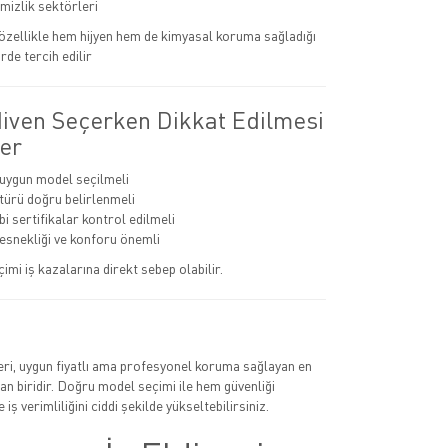
emizlik sektörleri
r özellikle hem hijyen hem de kimyasal koruma sağladığı
rde tercih edilir
diven Seçerken Dikkat Edilmesi
er
 uygun model seçilmeli
ürü doğru belirlenmeli
i sertifikalar kontrol edilmeli
 esnekliği ve konforu önemli
çimi iş kazalarına direkt sebep olabilir.
leri, uygun fiyatlı ama profesyonel koruma sağlayan en
n biridir. Doğru model seçimi ile hem güvenliği
 iş verimliliğini ciddi şekilde yükseltebilirsiniz.