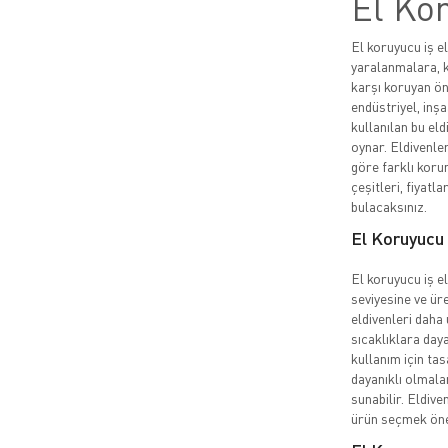
El Kor
El koruyucu iş el
yaralanmalara, k
karşı koruyan ön
endüstriyel, inşa
kullanılan bu eld
oynar. Eldivenler
göre farklı korum
çeşitleri, fiyatla
bulacaksınız.
El Koruyucu İ
El koruyucu iş el
seviyesine ve üre
eldivenleri daha 
sıcaklıklara daya
kullanım için ta
dayanıklı olmala
sunabilir. Eldive
ürün seçmek öne