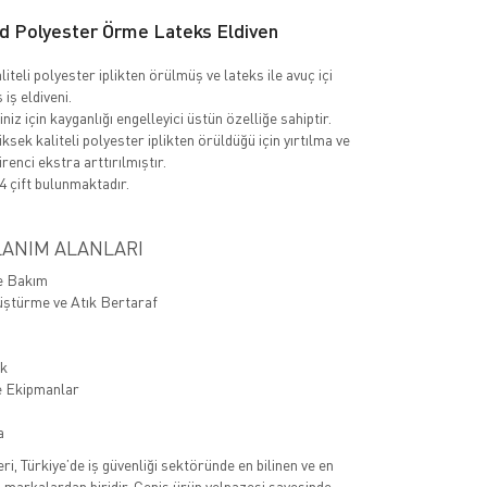
 Polyester Örme Lateks Eldiven
iteli polyester iplikten örülmüş ve lateks ile avuç içi
iş eldiveni.
niz için kayganlığı engelleyici üstün özelliğe sahiptir.
ksek kaliteli polyester iplikten örüldüğü için yırtılma ve
renci ekstra arttırılmıştır.
4 çift bulunmaktadır.
ANIM ALANLARI
ve Bakım
ştürme ve Atık Bertaraf
ik
e Ekipmanlar
a
eri, Türkiye’de iş güvenliği sektöründe en bilinen ve en
n markalardan biridir. Geniş ürün yelpazesi sayesinde